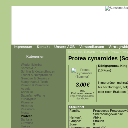
Impressum
Kontakt
Unsere AGB
Versandkosten
Vertrag wid
Sie sind hier:
Startseite
»
Proteen
»
Protea
»
Prot
Kategorien
Protea cynaroides (
Wieder lieferbar!
Königsprotea, King
Samen A-Z
(10 Korn)
Schling & Kletterpflanzen
Frucht & Nutzpflanzen
Gemüse & Gewürze
Mangroven & Teich
immergrüner, mehrstä
3,00
€
Palmen & Palmfarne
bis herzförmigen, tie
Acacia
inkl.
oder roten Brakteen (H
Adenium
7% Umsatzsteuer *
Baumfarne/Farne
zzgl.Versandkosten,
Eucalyptus
hier klicken
Plumeria
Hibiskus
Steckbrief
Passiflora
Familie:
Proteaceae Proteusgew
Musa
Silberbaumgewächse
Proteen
Herkunft:
Afrika
Banksia
Gruppe:
Strauch
Grevillea
Zone:
9
Hakea
Überwinterung:
mind. 0°C