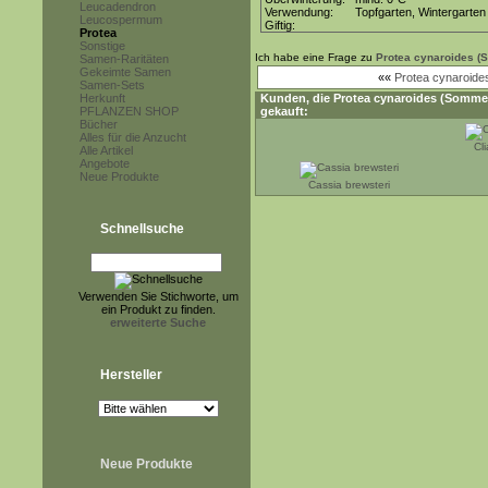
Leucadendron
Verwendung:
Topfgarten, Wintergarten
Leucospermum
Giftig:
Protea
Sonstige
Ich habe eine Frage zu
Protea cynaroides (
Samen-Raritäten
Gekeimte Samen
««
Protea cynaroide
Samen-Sets
Herkunft
Kunden, die
Protea cynaroides (Somme
PFLANZEN SHOP
gekauft:
Bücher
Alles für die Anzucht
Cl
Alle Artikel
Angebote
Neue Produkte
Cassia brewsteri
Schnellsuche
Verwenden Sie Stichworte, um
ein Produkt zu finden.
erweiterte Suche
Hersteller
Neue Produkte