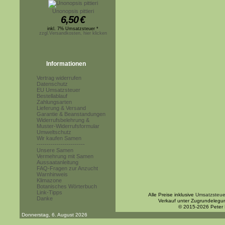
Unonopsis pittieri
6,50
€
inkl. 7% Umsatzsteuer *
zzgl.Versandkosten, hier klicken
Informationen
Vertrag widerrufen
Datenschutz
EU Umsatzsteuer
Bestellablauf
Zahlungsarten
Lieferung & Versand
Garantie & Beanstandungen
Widerrufsbelehrung &
Muster-Widerrufsformular
Umweltschutz
Wir kaufen Samen
------------------------
Unsere Samen
Vermehrung mit Samen
Aussaatanleitung
FAQ-Fragen zur Anzucht
Warnhinweis
Klimazone
Botanisches Wörterbuch
Link-Tipps
Alle Preise inklusive
Umsatzsteue
Danke
Verkauf unter Zugrundelegu
© 2015-2026 Peter
Donnerstag, 6. August 2026