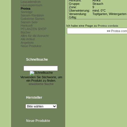
Herkunft:
Afrika
Leucadendron
Gruppe:
Strauch
Leucospermum
Zone:
9
Protea
Überwinterung:
mind. 0°C
Sonstige
Verwendung:
Topfgarten, Wintergarten
Samen-Raritäten
Giftig:
Gekeimte Samen
Samen-Sets
Herkunft
Ich habe eine Frage zu
Protea cordata
PFLANZEN SHOP
««
Protea com
Bücher
Alles für die Anzucht
Alle Artikel
Angebote
Neue Produkte
Schnellsuche
Verwenden Sie Stichworte, um
ein Produkt zu finden.
erweiterte Suche
Hersteller
Neue Produkte