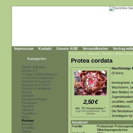
Impressum
Kontakt
Unsere AGB
Versandkosten
Vertrag wid
Sie sind hier:
Startseite
»
Proteen
»
Protea
»
Prote
Kategorien
Protea cordata
Wieder lieferbar!
Herzförmige P
Samen A-Z
(5 Korn)
Schling & Kletterpflanzen
Frucht & Nutzpflanzen
Gemüse & Gewürze
immergrüner, k
Mangroven & Teich
Wuchsform, (a
Palmen & Palmfarne
Acacia
dem Boden) mit
Adenium
Jugendstadium 
Baumfarne/Farne
2,50
€
unzählen, wei
Eucalyptus
Plumeria
(Hüllblättern).
inkl. 7% Umsatzsteuer *
Hibiskus
Die Bestäubung
zzgl.Versandkosten, hier
Passiflora
klicken
Schnittgrün für 
Musa
Proteen
Steckbrief
Banksia
Familie:
Proteaceae Proteusgew
Grevillea
Silberbaumgewächse
Hakea