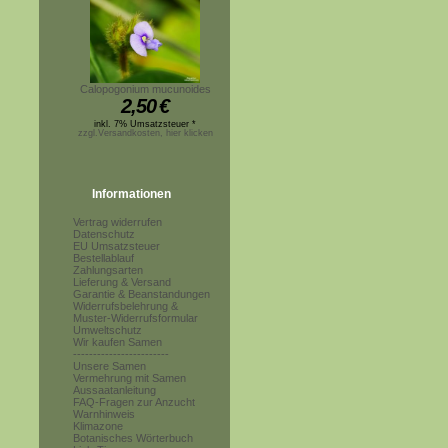
Calopogonium mucunoides
2,50
€
inkl. 7% Umsatzsteuer *
zzgl.Versandkosten, hier klicken
Informationen
Vertrag widerrufen
Datenschutz
EU Umsatzsteuer
Bestellablauf
Zahlungsarten
Lieferung & Versand
Garantie & Beanstandungen
Widerrufsbelehrung &
Muster-Widerrufsformular
Umweltschutz
Wir kaufen Samen
------------------------
Unsere Samen
Vermehrung mit Samen
Aussaatanleitung
FAQ-Fragen zur Anzucht
Warnhinweis
Klimazone
Botanisches Wörterbuch