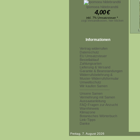
Ipomoea hildebrandtii
4,00
€
inkl. 7% Umsatzsteuer *
zzgl.Versandkosten, hier klicken
L
Informationen
Vertrag widerrufen
Datenschutz
EU Umsatzsteuer
Bestellablauf
Zahlungsarten
Lieferung & Versand
Garantie & Beanstandungen
Widerrufsbelehrung &
Muster-Widerrufsformular
Umweltschutz
Wir kaufen Samen
------------------------
Unsere Samen
Vermehrung mit Samen
Aussaatanleitung
FAQ-Fragen zur Anzucht
Warnhinweis
Klimazone
Botanisches Wörterbuch
Link-Tipps
Danke
Freitag, 7. August 2026