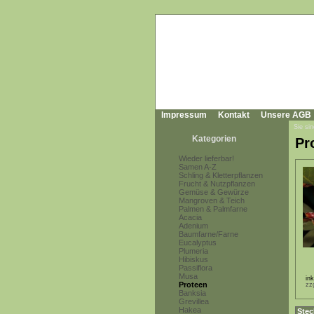
Impressum
Kontakt
Unsere AGB
Sie sin
Kategorien
Pr
Wieder lieferbar!
Samen A-Z
Schling & Kletterpflanzen
Frucht & Nutzpflanzen
Gemüse & Gewürze
Mangroven & Teich
Palmen & Palmfarne
Acacia
Adenium
Baumfarne/Farne
Eucalyptus
Plumeria
Hibiskus
Passiflora
Musa
in
Proteen
zz
Banksia
Grevillea
Hakea
Stec