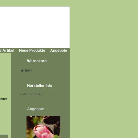
e Artikel
Neue Produkte
Angebote
Warenkorb
ist leer!
Hersteller Info
,
-
Mehr Produkte
undet
Angebote