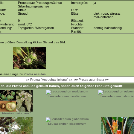
lie:
Proteaceae Proteusgewächse
Immergrün:
ja
Silberbaumgewächse
unft:
Afrika
Duft:
ppe:
Strauch
Blüte:
pink, rosa, altrosa,
malvenfarben
e:
9
Blütezeit:
winterung:
mind. 0°C
Früchte:
wendung:
Topfgarten, Wintergarten
Standort:
sonnig-halbschattig
g:
Rarität:
ine größere Darstellung klicken Sie auf das Bild.
be eine Frage zu
Protea acaulos
««
Protea "Anzuchtanleitung"
««
»»
Protea acuminata
»»
en, die
Protea acaulos
gekauft haben, haben auch folgende Produkte gekauft:
Leucadendron meridianum
Leucadendron osbornia
Aleurites moluccana*
Leucadendron glaberrimum