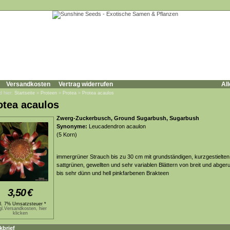
Versandkosten
Vertrag widerrufen
All
d hier:
Startseite
»
Proteen
»
Protea
»
Protea acaulos
otea acaulos
Zwerg-Zuckerbusch, Ground Sugarbush, Sugarbush
Synonyme:
Leucadendron acaulon
(5 Korn)
immergrüner Strauch bis zu 30 cm mit grundständigen, kurzgestielten
sattgrünen, gewellten und sehr variablen Blättern von breit und abger
bis sehr dünn und hell pinkfarbenen Brakteen
3,50
€
kl. 7% Umsatzsteuer *
gl.Versandkosten, hier
klicken
kbrief