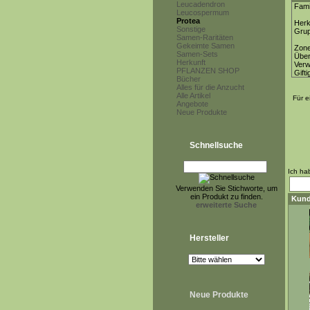
Leucadendron
Fami
Leucospermum
Protea
Herk
Sonstige
Gru
Samen-Raritäten
Gekeimte Samen
Zon
Samen-Sets
Über
Herkunft
Ver
PFLANZEN SHOP
Gifti
Bücher
Alles für die Anzucht
Alle Artikel
Für e
Angebote
Neue Produkte
Schnellsuche
Ich ha
Verwenden Sie Stichworte, um
ein Produkt zu finden.
Kund
erweiterte Suche
Hersteller
Neue Produkte