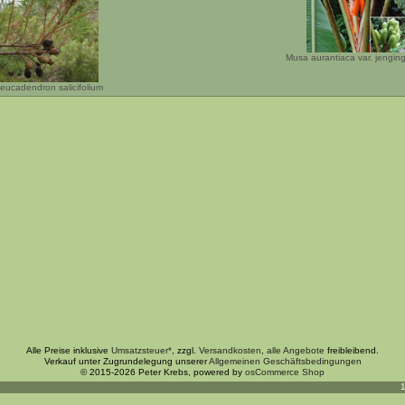
Musa aurantiaca var. jengin
eucadendron salicifolium
Alle Preise inklusive
Umsatzsteuer*
, zzgl.
Versandkosten
,
alle Angebote
freibleibend.
Verkauf unter Zugrundelegung unserer
Allgemeinen Geschäftsbedingungen
© 2015-2026 Peter Krebs, powered by
osCommerce Shop
1