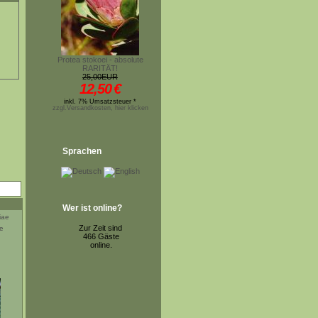
Protea stokoei - absolute
RARITÄT!
25,00EUR
12,50
€
inkl. 7% Umsatzsteuer *
zzgl.Versandkosten, hier klicken
Sprachen
Wer ist online?
Zur Zeit sind
e
466 Gäste
online.