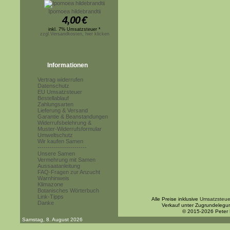
Ipomoea hildebrandtii
4,00
€
inkl. 7% Umsatzsteuer *
zzgl.Versandkosten, hier klicken
Informationen
Vertrag widerrufen
Datenschutz
EU Umsatzsteuer
Bestellablauf
Zahlungsarten
Lieferung & Versand
Garantie & Beanstandungen
Widerrufsbelehrung &
Muster-Widerrufsformular
Umweltschutz
Wir kaufen Samen
------------------------
Unsere Samen
Vermehrung mit Samen
Aussaatanleitung
FAQ-Fragen zur Anzucht
Warnhinweis
Klimazone
Botanisches Wörterbuch
Link-Tipps
Alle Preise inklusive
Umsatzsteue
Danke
Verkauf unter Zugrundelegu
© 2015-2026 Peter
Samstag, 8. August 2026