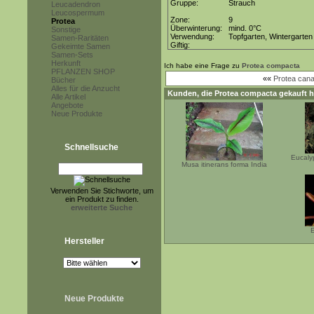
Gruppe:
Strauch
Leucadendron
Leucospermum
Zone:
9
Protea
Überwinterung:
mind. 0°C
Sonstige
Verwendung:
Topfgarten, Wintergarten
Samen-Raritäten
Giftig:
Gekeimte Samen
Samen-Sets
Herkunft
Ich habe eine Frage zu
Protea compacta
PFLANZEN SHOP
««
Protea cana
Bücher
Alles für die Anzucht
Kunden, die
Protea compacta
gekauft h
Alle Artikel
Angebote
Neue Produkte
Schnellsuche
Eucaly
Musa itinerans forma India
Verwenden Sie Stichworte, um
ein Produkt zu finden.
erweiterte Suche
E
Hersteller
Neue Produkte