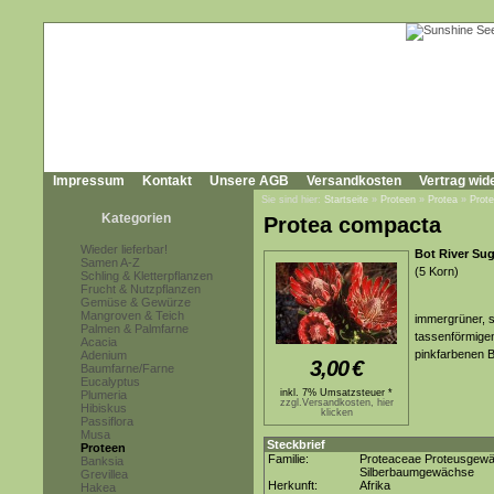
Impressum
Kontakt
Unsere AGB
Versandkosten
Vertrag wid
Sie sind hier:
Startseite
»
Proteen
»
Protea
»
Prot
Kategorien
Protea compacta
Wieder lieferbar!
Bot River Su
Samen A-Z
(5 Korn)
Schling & Kletterpflanzen
Frucht & Nutzpflanzen
Gemüse & Gewürze
Mangroven & Teich
immergrüner, s
Palmen & Palmfarne
tassenförmigen
Acacia
pinkfarbenen B
Adenium
3,00
€
Baumfarne/Farne
Eucalyptus
inkl. 7% Umsatzsteuer *
Plumeria
zzgl.Versandkosten, hier
Hibiskus
klicken
Passiflora
Musa
Steckbrief
Proteen
Familie:
Proteaceae Proteusgew
Banksia
Silberbaumgewächse
Grevillea
Herkunft:
Afrika
Hakea