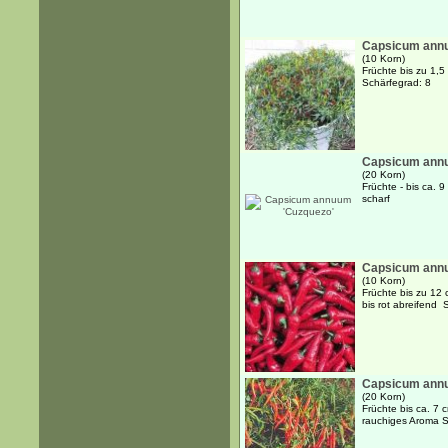
Capsicum annu
(10 Korn)
Früchte bis zu 1,5
Schärfegrad: 8
Capsicum annu
(20 Korn)
Früchte - bis ca. 9 
scharf
Capsicum annu
(10 Korn)
Früchte bis zu 12 
bis rot abreifend 
Capsicum annu
(20 Korn)
Früchte bis ca. 7 c
rauchiges Aroma S