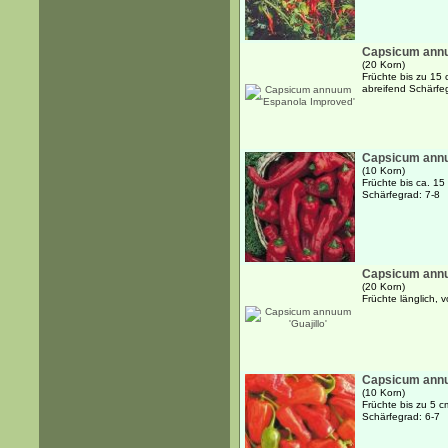
Capsicum annu
(20 Korn)
Früchte bis zu 15 
abreifend Schärfe
Capsicum annu
(10 Korn)
Früchte bis ca. 15
Schärfegrad: 7-8
Capsicum annuu
(20 Korn)
Früchte länglich, 
Capsicum annu
(10 Korn)
Früchte bis zu 5 c
Schärfegrad: 6-7