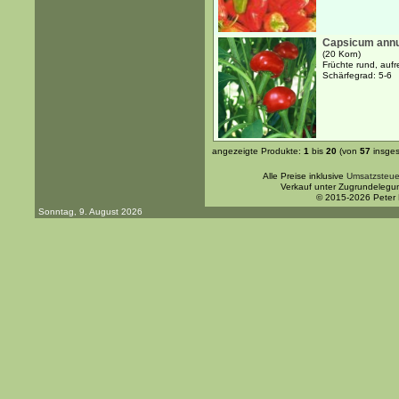
Capsicum annu
(20 Korn)
Früchte rund, aufr
Schärfegrad: 5-6
angezeigte Produkte:
1
bis
20
(von
57
insges
Alle Preise inklusive
Umsatzsteue
Verkauf unter Zugrundelegu
© 2015-2026 Peter
Sonntag, 9. August 2026