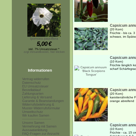
Capsicum annu
(20 Korn)
Früchte - bis ca. 3
schwarz, im Späts
Ipomoea pauciflora
5,00
€
inkl. 7% Umsatzsteuer *
zzgl.Versandkosten, hier klicken
Capsicum annu
(10 Korn)
Früchte länglich ko
scharf Schärfegra
Informationen
Vertrag widerrufen
Datenschutz
EU Umsatzsteuer
Capsicum annu
Bestellablauf
Zahlungsarten
(20 Korn)
Lieferung & Versand
karottenähnliche F
Garantie & Beanstandungen
orange abreifend 
Widerrufsbelehrung &
Muster-Widerrufsformular
Umweltschutz
Wir kaufen Samen
------------------------
Unsere Samen
Capsicum annu
Vermehrung mit Samen
(10 Korn)
Aussaatanleitung
Früchte - ca. 15 c
FAQ-Fragen zur Anzucht