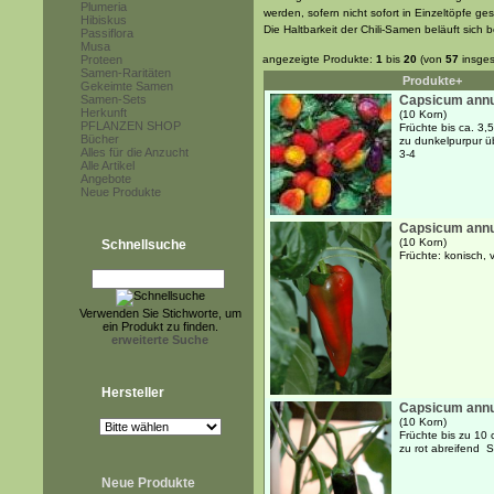
Plumeria
werden, sofern nicht sofort in Einzeltöpfe ge
Hibiskus
Die Haltbarkeit der Chili-Samen beläuft sich 
Passiflora
Musa
Proteen
angezeigte Produkte:
1
bis
20
(von
57
insges
Samen-Raritäten
Produkte+
Gekeimte Samen
Samen-Sets
Capsicum annu
Herkunft
(10 Korn)
PFLANZEN SHOP
Früchte bis ca. 3,
Bücher
zu dunkelpurpur ü
Alles für die Anzucht
3-4
Alle Artikel
Angebote
Neue Produkte
Capsicum ann
(10 Korn)
Schnellsuche
Früchte: konisch,
Verwenden Sie Stichworte, um
ein Produkt zu finden.
erweiterte Suche
Hersteller
Capsicum annu
(10 Korn)
Früchte bis zu 10
zu rot abreifend S
Neue Produkte