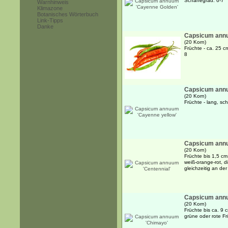
Schärfegrad: 6-7
Warnhinweis
Klimazone
Botanisches Wörterbuch
Link-Tipps
Danke
Capsicum annu
(20 Korn)
Früchte - ca. 25 c
8
Capsicum annu
(20 Korn)
Früchte - lang, sc
Capsicum annu
(20 Korn)
Früchte bis 1,5 cm,
weiß-orange-rot, 
gleichzeitig an de
Capsicum ann
(20 Korn)
Früchte bis ca. 9 
grüne oder rote Fr