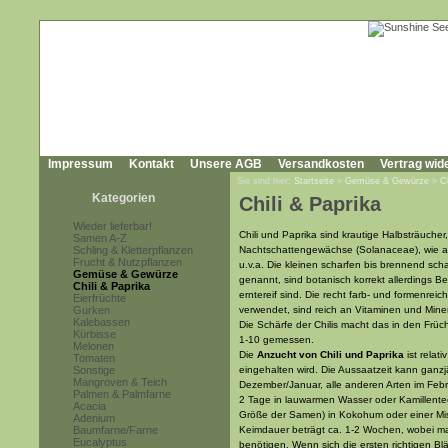
Impressum
Kontakt
Unsere AGB
Versandkosten
Vertrag wid
Sie sind hier:
Startseite
»
Gemüse & Gewürze
»
C
Kategorien
Chili & Paprika
Wieder lieferbar!
Chili und Paprika sind krautige Halbsträuche
Samen A-Z
Schling & Kletterpflanzen
Nachtschattengewächse (Solanaceae), wie au
Frucht & Nutzpflanzen
u.v.a. Die kleinen scharfen bis brennend sc
Gemüse & Gewürze
genannt, sind botanisch korrekt allerdings Be
Chili & Paprika
erntereif sind. Die recht farb- und formenrei
Eierfrüchte
Gurken
verwendet, sind reich an Vitaminen und Miner
Kalebassen
Die Schärfe der Chilis macht das in den Frü
Kürbisse
1-10 gemessen.
Melonen
Die
Anzucht von Chili und Paprika
ist rela
Tomaten
Sonstige
eingehalten wird. Die Aussaatzeit kann ganzj
Mangroven & Teich
Dezember/Januar, alle anderen Arten im Febr
Palmen & Palmfarne
2 Tage in lauwarmen Wasser oder Kamillentee 
Acacia
Größe der Samen) in Kokohum oder einer Mi
Adenium
Baumfarne/Farne
Keimdauer beträgt ca. 1-2 Wochen, wobei m
Eucalyptus
benötigen. Wenn sich die ersten richtigen Bl