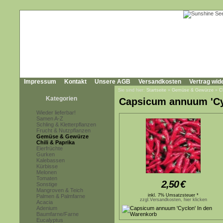
Impressum
Kontakt
Unsere AGB
Versandkosten
Vertrag wid
Sie sind hier:
Startseite
»
Gemüse & Gewürze
»
C
Kategorien
Capsicum annuum 'Cy
Wieder lieferbar!
Samen A-Z
Schling & Kletterpflanzen
Frucht & Nutzpflanzen
Gemüse & Gewürze
Chili & Paprika
Eierfrüchte
Gurken
Kalebassen
Kürbisse
Melonen
Tomaten
2,50
€
Sonstige
Mangroven & Teich
inkl. 7% Umsatzsteuer *
Palmen & Palmfarne
zzgl.Versandkosten, hier klicken
Acacia
Adenium
Baumfarne/Farne
Eucalyptus