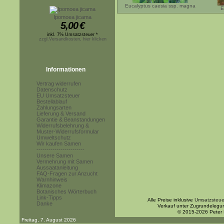
Eucalyptus caesia ssp. magna
E
Ipomoea jicama
5,00
€
inkl. 7% Umsatzsteuer *
zzgl.Versandkosten, hier klicken
Informationen
Vertrag widerrufen
Datenschutz
EU Umsatzsteuer
Bestellablauf
Zahlungsarten
Lieferung & Versand
Garantie & Beanstandungen
Widerrufsbelehrung &
Muster-Widerrufsformular
Umweltschutz
Wir kaufen Samen
------------------------
Unsere Samen
Vermehrung mit Samen
Aussaatanleitung
FAQ-Fragen zur Anzucht
Warnhinweis
Klimazone
Botanisches Wörterbuch
Link-Tipps
Alle Preise inklusive
Umsatzsteue
Danke
Verkauf unter Zugrundelegu
© 2015-2026 Peter
Freitag, 7. August 2026