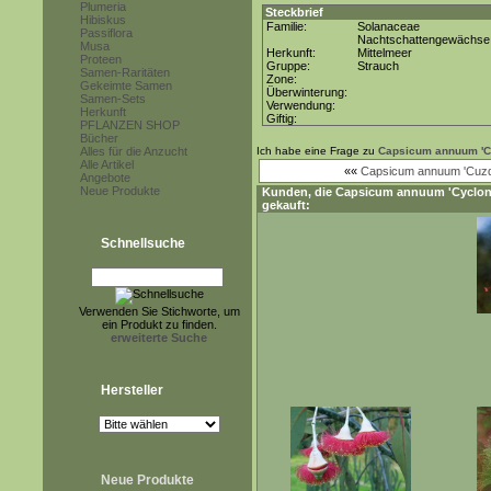
Plumeria
Steckbrief
Hibiskus
Familie:
Solanaceae
Passiflora
Nachtschattengewächse
Musa
Herkunft:
Mittelmeer
Proteen
Gruppe:
Strauch
Samen-Raritäten
Zone:
Gekeimte Samen
Überwinterung:
Samen-Sets
Verwendung:
Herkunft
Giftig:
PFLANZEN SHOP
Bücher
Alles für die Anzucht
Ich habe eine Frage zu
Capsicum annuum 'C
Alle Artikel
««
Capsicum annuum 'Cuz
Angebote
Neue Produkte
Kunden, die
Capsicum annuum 'Cyclon
gekauft:
Schnellsuche
Verwenden Sie Stichworte, um
ein Produkt zu finden.
erweiterte Suche
Hersteller
Neue Produkte