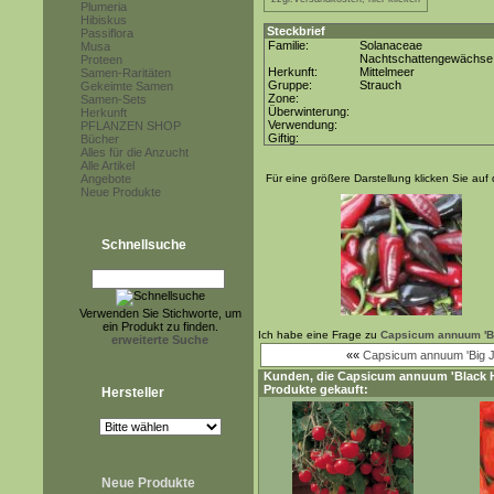
Plumeria
Hibiskus
Steckbrief
Passiflora
Familie:
Solanaceae
Musa
Nachtschattengewächse
Proteen
Herkunft:
Mittelmeer
Samen-Raritäten
Gruppe:
Strauch
Gekeimte Samen
Zone:
Samen-Sets
Überwinterung:
Herkunft
Verwendung:
PFLANZEN SHOP
Giftig:
Bücher
Alles für die Anzucht
Alle Artikel
Angebote
Für eine größere Darstellung klicken Sie auf 
Neue Produkte
Schnellsuche
Verwenden Sie Stichworte, um
ein Produkt zu finden.
Ich habe eine Frage zu
Capsicum annuum 'B
erweiterte Suche
««
Capsicum annuum 'Big J
Kunden, die
Capsicum annuum 'Black 
Produkte gekauft:
Hersteller
Neue Produkte