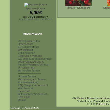
Tomate - Gartenperle
Capsi
Ipomoea jicama
5,00
€
inkl. 7% Umsatzsteuer *
zzgl.Versandkosten, hier klicken
Informationen
Vertrag widerrufen
Datenschutz
EU Umsatzsteuer
Bestellablauf
Zahlungsarten
Lieferung & Versand
Garantie & Beanstandungen
Widerrufsbelehrung &
Muster-Widerrufsformular
Umweltschutz
Wir kaufen Samen
------------------------
Unsere Samen
Vermehrung mit Samen
Aussaatanleitung
FAQ-Fragen zur Anzucht
Warnhinweis
Klimazone
Botanisches Wörterbuch
Link-Tipps
Alle Preise inklusive
Umsatzsteue
Danke
Verkauf unter Zugrundelegu
© 2015-2026 Peter
Sonntag, 9. August 2026