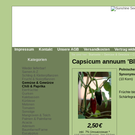
Impressum
Kontakt
Unsere AGB
Versandkosten
Vertrag wid
Sie sind hier:
Startseite
»
Gemüse & Gewürze
»
C
Kategorien
Capsicum annuum 'Bl
Wieder lieferbar!
Polnischer
Samen A-Z
Synonym
Schling & Kletterpflanzen
Frucht & Nutzpflanzen
(10 Korn)
Gemüse & Gewürze
Chili & Paprika
Eierfrüchte
Früchte bi
Gurken
Schärfegra
Kalebassen
Kürbisse
Melonen
Tomaten
Sonstige
Mangroven & Teich
Palmen & Palmfarne
Acacia
2,50
€
Adenium
Baumfarne/Farne
inkl. 7% Umsatzsteuer *
Eucalyptus
zzgl.Versandkosten, hier klicken