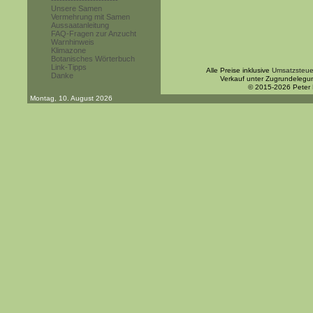
------------------------
Unsere Samen
Vermehrung mit Samen
Aussaatanleitung
FAQ-Fragen zur Anzucht
Warnhinweis
Klimazone
Botanisches Wörterbuch
Link-Tipps
Alle Preise inklusive
Umsatzsteue
Danke
Verkauf unter Zugrundelegu
© 2015-2026 Peter
Montag, 10. August 2026