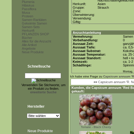
Nachtschattengewächse
Plumeria
Herkunft:
Asien
Hibiskus
Gruppe:
Strauch
Passiflora
Zone:
Musa
Überwinterung:
Proteen
Verwendung:
Samen-Raritäten
Giftig:
Gekeimte Samen
Samen-Sets
Herkunft
Anzuchtanleitung
PFLANZEN SHOP
Vermehrung:
Samen
Bücher
Vorbehandlung:
0
Alles für die Anzucht
Aussaat Zeit:
ganzjäh
Alle Artikel
Aussaat Tiefe:
ca. 0,5
Angebote
Aussaat Substrat:
Kokohum
Neue Produkte
Aussaat Temperatur:
ca. 25-
Aussaat Standort:
hell + 
Keimzeit:
ca. 1-
Schädlinge:
Spinnmi
Schnellsuche
Montag, 
Ich habe eine Frage zu
Capsicum annuum 'Re
««
Capsicum annuum 'R. Na
Verwenden Sie Stichworte, um
Kunden, die
Capsicum annuum 'Red Bal
ein Produkt zu finden.
gekauft:
erweiterte Suche
Hersteller
Tomate - Black Cherry
Neue Produkte