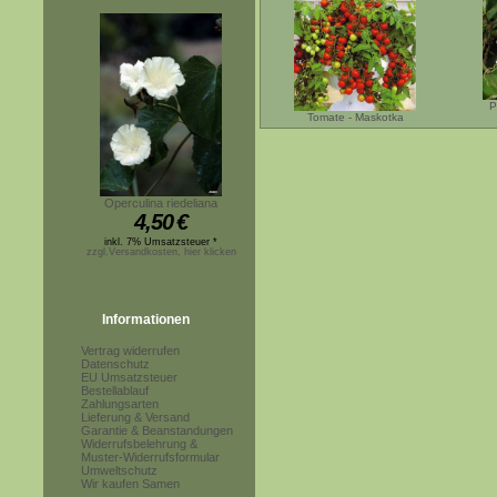
P
Tomate - Maskotka
Operculina riedeliana
4,50
€
inkl. 7% Umsatzsteuer *
zzgl.Versandkosten, hier klicken
Informationen
Vertrag widerrufen
Datenschutz
EU Umsatzsteuer
Bestellablauf
Zahlungsarten
Lieferung & Versand
Garantie & Beanstandungen
Widerrufsbelehrung &
Muster-Widerrufsformular
Umweltschutz
Wir kaufen Samen