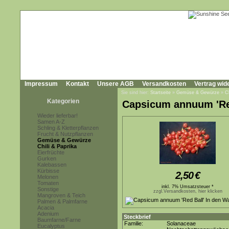
Impressum
Kontakt
Unsere AGB
Versandkosten
Vertrag wid
Sie sind hier:
Startseite
»
Gemüse & Gewürze
»
C
Kategorien
Capsicum annuum 'Re
Wieder lieferbar!
Samen A-Z
Schling & Kletterpflanzen
Frucht & Nutzpflanzen
Gemüse & Gewürze
Chili & Paprika
Eierfrüchte
Gurken
Kalebassen
Kürbisse
2,50
€
Melonen
Tomaten
inkl. 7% Umsatzsteuer *
Sonstige
zzgl.Versandkosten, hier klicken
Mangroven & Teich
Palmen & Palmfarne
Acacia
Adenium
Steckbrief
Baumfarne/Farne
Familie:
Solanaceae
Eucalyptus