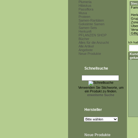
Plumeria
Stec
Hibiskus
Fami
Passiflora
Musa
Herk
Proteen
Gru
Samen-Raritäten
Zon
Gekeimte Samen
Über
Samen-Sets
Ver
Herkunft
Gifti
PFLANZEN SHOP
Bücher
Alles für die Anzucht
Ich ha
Alle Artikel
Angebote
Neue Produkte
Kund
geka
Schnellsuche
Verwenden Sie Stichworte, um
ein Produkt zu finden.
erweiterte Suche
Hersteller
Neue Produkte