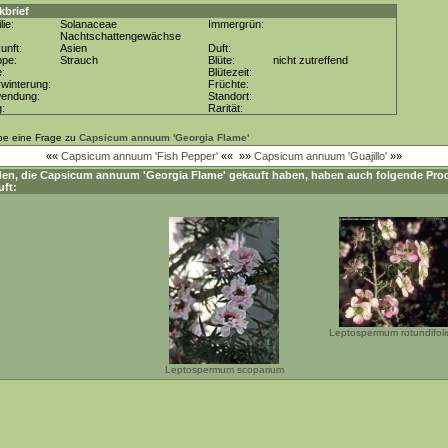
kbrief
lie:
Solanaceae
Immergrün:
Nachtschattengewächse
unft:
Asien
Duft:
ppe:
Strauch
Blüte:
nicht zutreffend
e:
Blütezeit:
winterung:
Früchte:
wendung:
Standort:
g:
Rarität:
be eine Frage zu
Capsicum annuum 'Georgia Flame'
««
Capsicum annuum 'Fish Pepper'
««
»»
Capsicum annuum 'Guajillo'
»»
en, die
Capsicum annuum 'Georgia Flame'
gekauft haben, haben auch folgende Pro
uft:
Leptospermum rotundifol
Leptospermum scoparium