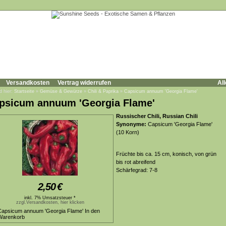
Versandkosten
Vertrag widerrufen
All
d hier:
Startseite
»
Gemüse & Gewürze
»
Chili & Paprika
»
Capsicum annuum 'Georgia Flame'
psicum annuum 'Georgia Flame'
Russischer Chili, Russian Chili
Synonyme:
Capsicum 'Georgia Flame'
(10 Korn)
Früchte bis ca. 15 cm, konisch, von grün
bis rot abreifend
Schärfegrad: 7-8
2,50
€
inkl. 7% Umsatzsteuer *
zzgl.Versandkosten, hier klicken