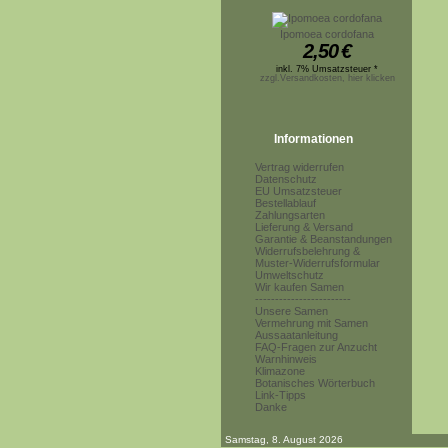
Ipomoea cordofana
2,50
€
inkl. 7% Umsatzsteuer *
zzgl.Versandkosten, hier klicken
Informationen
Vertrag widerrufen
Datenschutz
EU Umsatzsteuer
Bestellablauf
Zahlungsarten
Lieferung & Versand
Garantie & Beanstandungen
Widerrufsbelehrung &
Muster-Widerrufsformular
Umweltschutz
Wir kaufen Samen
------------------------
Unsere Samen
Vermehrung mit Samen
Aussaatanleitung
FAQ-Fragen zur Anzucht
Warnhinweis
Klimazone
Botanisches Wörterbuch
Link-Tipps
Danke
Samstag, 8. August 2026