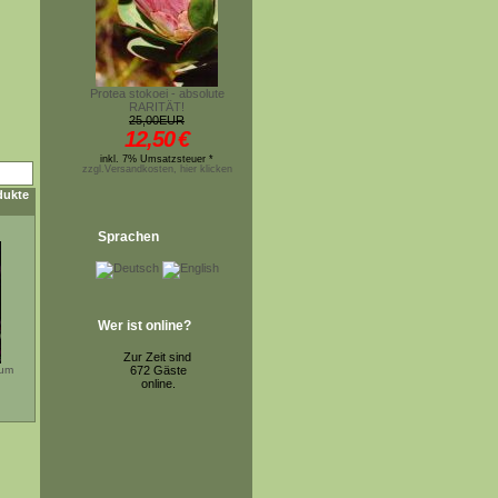
Protea stokoei - absolute
RARITÄT!
25,00EUR
12,50
€
inkl. 7% Umsatzsteuer *
zzgl.Versandkosten, hier klicken
dukte
Sprachen
Wer ist online?
Zur Zeit sind
ium
672 Gäste
online.