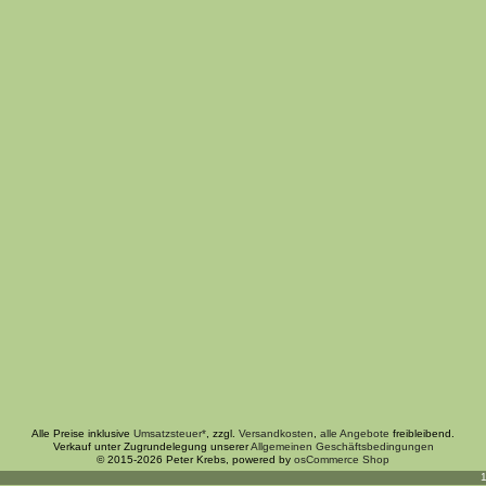
Alle Preise inklusive
Umsatzsteuer*
, zzgl.
Versandkosten
,
alle Angebote
freibleibend.
Verkauf unter Zugrundelegung unserer
Allgemeinen Geschäftsbedingungen
© 2015-2026 Peter Krebs, powered by
osCommerce Shop
1