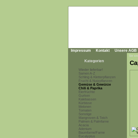
Impressum
Kontakt
Unsere AGB
Sie sin
Kategorien
Ca
Wieder lieferbar!
Samen A-Z
Schling & Kletterpflanzen
Frucht & Nutzpflanzen
Gemüse & Gewürze
Chili & Paprika
Eierfrüchte
Gurken
Kalebassen
Kürbisse
Melonen
Tomaten
Sonstige
Mangroven & Teich
Palmen & Palmfarne
Acacia
Adenium
Baumfarne/Farne
Eucalyptus