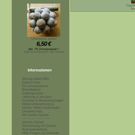
Capsi
Tex
Unonopsis pittieri
6,50
€
inkl. 7% Umsatzsteuer *
zzgl.Versandkosten, hier klicken
Informationen
Vertrag widerrufen
Datenschutz
EU Umsatzsteuer
Bestellablauf
Zahlungsarten
Lieferung & Versand
Garantie & Beanstandungen
Widerrufsbelehrung &
Muster-Widerrufsformular
Umweltschutz
Wir kaufen Samen
------------------------
Unsere Samen
Vermehrung mit Samen
Aussaatanleitung
FAQ-Fragen zur Anzucht