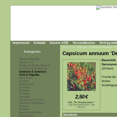
Impressum
Kontakt
Unsere AGB
Versandkosten
Vertrag wid
Sie sind hier:
Startseite
»
Gemüse & Gewürze
»
C
Kategorien
Capsicum annuum 'De
Wieder lieferbar!
Baumchili, 
Samen A-Z
Synonyme
Schling & Kletterpflanzen
Frucht & Nutzpflanzen
(20 Korn)
Gemüse & Gewürze
Chili & Paprika
Früchte bis 
Eierfrüchte
Gurken
Aroma
Kalebassen
Schärfegrad
Kürbisse
Melonen
Tomaten
2,50
€
Sonstige
Mangroven & Teich
inkl. 7% Umsatzsteuer *
Palmen & Palmfarne
zzgl.Versandkosten, hier
Acacia
klicken
Adenium
Baumfarne/Farne
Steckbrief
Eucalyptus