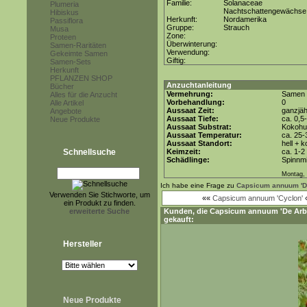
Familie:
Solanaceae
Plumeria
Nachtschattengewächse
Hibiskus
Herkunft:
Nordamerika
Passiflora
Gruppe:
Strauch
Musa
Zone:
Proteen
Überwinterung:
Samen-Raritäten
Verwendung:
Gekeimte Samen
Giftig:
Samen-Sets
Herkunft
PFLANZEN SHOP
Anzuchtanleitung
Bücher
Vermehrung:
Samen
Alles für die Anzucht
Vorbehandlung:
0
Alle Artikel
Aussaat Zeit:
ganzjäh
Angebote
Aussaat Tiefe:
ca. 0,5
Neue Produkte
Aussaat Substrat:
Kokohum
Aussaat Temperatur:
ca. 25-
Aussaat Standort:
hell + 
Schnellsuche
Keimzeit:
ca. 1-
Schädlinge:
Spinnmi
Montag, 
Ich habe eine Frage zu
Capsicum annuum 'De
Verwenden Sie Stichworte, um
««
Capsicum annuum 'Cyclon'
ein Produkt zu finden.
erweiterte Suche
Kunden, die
Capsicum annuum 'De Arb
gekauft:
Hersteller
Neue Produkte