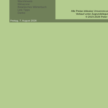
Warnhinweis
Klimazone
Botanisches Wörterbuch
Link-Tipps
Alle Preise inklusive
Umsatzsteue
Danke
Verkauf unter Zugrundelegu
© 2015-2026 Peter
Freitag, 7. August 2026