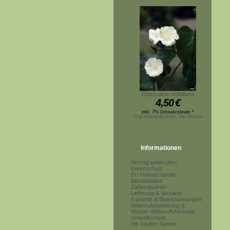
Operculina riedeliana
4,50
€
inkl. 7% Umsatzsteuer *
zzgl.Versandkosten, hier klicken
Informationen
Vertrag widerrufen
Datenschutz
EU Umsatzsteuer
Bestellablauf
Zahlungsarten
Lieferung & Versand
Garantie & Beanstandungen
Widerrufsbelehrung &
Muster-Widerrufsformular
Umweltschutz
Wir kaufen Samen