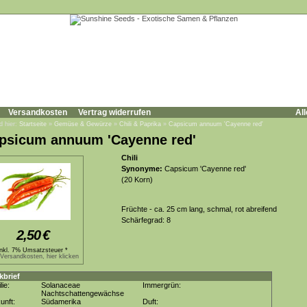
Versandkosten
Vertrag widerrufen
All
d hier:
Startseite
»
Gemüse & Gewürze
»
Chili & Paprika
»
Capsicum annuum 'Cayenne red'
psicum annuum 'Cayenne red'
Chili
Synonyme:
Capsicum 'Cayenne red'
(20 Korn)
Früchte - ca. 25 cm lang, schmal, rot abreifend
Schärfegrad: 8
2,50
€
inkl. 7% Umsatzsteuer *
.Versandkosten, hier klicken
kbrief
lie:
Solanaceae
Immergrün:
Nachtschattengewächse
unft:
Südamerika
Duft: