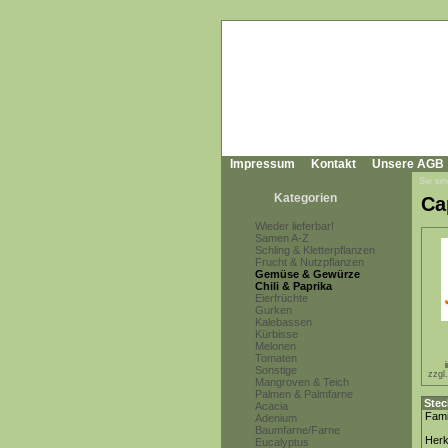
Impressum
Kontakt
Unsere AGB
Sie sin
Kategorien
Ca
Wieder lieferbar!
Samen A-Z
Schling & Kletterpflanzen
Frucht & Nutzpflanzen
Gemüse & Gewürze
Chili & Paprika
Eierfrüchte
Gurken
Kalebassen
Kürbisse
Melonen
Tomaten
Sonstige
zzgl
Mangroven & Teich
Palmen & Palmfarne
Stec
Acacia
Fami
Adenium
Baumfarne/Farne
Herk
Eucalyptus