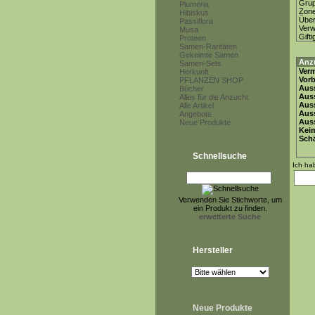
Gru
Plumeria
Zon
Hibiskus
Über
Passiflora
Ver
Musa
Gifti
Proteen
Samen-Raritäten
Gekeimte Samen
Anz
Samen-Sets
Ver
Herkunft
Vor
PFLANZEN SHOP
Auss
Bücher
Auss
Alles für die Anzucht
Auss
Alle Artikel
Aus
Angebote
Auss
Neue Produkte
Keim
Schä
Schnellsuche
Ich ha
Verwenden Sie Stichworte, um
ein Produkt zu finden.
erweiterte Suche
Hersteller
Neue Produkte