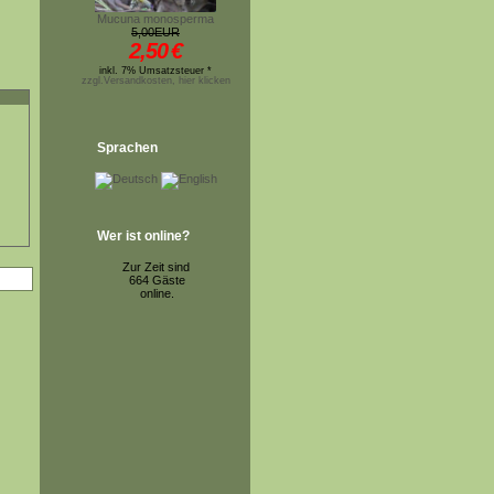
Mucuna monosperma
5,00EUR
2,50
€
inkl. 7% Umsatzsteuer *
zzgl.Versandkosten, hier klicken
Sprachen
Wer ist online?
Zur Zeit sind
664 Gäste
online.