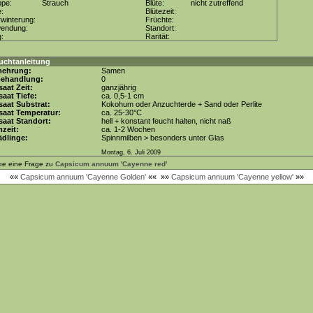
ppe:
Strauch
Blüte:
nicht zutreffend
e:
Blütezeit:
winterung:
Früchte:
wendung:
Standort:
g:
Rarität:
uchtanleitung
mehrung:
Samen
behandlung:
0
aat Zeit:
ganzjährig
aat Tiefe:
ca. 0,5-1 cm
aat Substrat:
Kokohum oder Anzuchterde + Sand oder Perlite
saat Temperatur:
ca. 25-30°C
aat Standort:
hell + konstant feucht halten, nicht naß
zeit:
ca. 1-2 Wochen
dlinge:
Spinnmilben > besonders unter Glas
Montag, 6. Juli 2009
be eine Frage zu
Capsicum annuum 'Cayenne red'
««
Capsicum annuum 'Cayenne Golden'
««
»»
Capsicum annuum 'Cayenne yellow'
»»