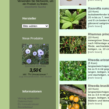
Verwenden Sie Stichworte, um
ein Produkt zu finden.
erweiterte Suche
Rauvolfia sum
(10 Korn)
laubabwerfender b
20 m bis zu 7, kre
Hersteller
und 8 cm breiten lä
glänzend sattgrüne
[
mehr lesen
]
Rhamnus prino
(10 Korn)
Neue Produkte
immergrüner Strau
nach Höhenlage au
Rinde, wechselstä
ledrigen, ca. 10 c
[
mehr lesen
]
Rheedia arista
(5 Korn)
Ipomoea ternifolia
langsamwüchsiger,
3,50
€
bis zu 6 m mit ge
langen, ledrigen, 
inkl. 7% Umsatzsteuer *
und stacheligen, s
zzgl.Versandkosten, hier klicken
[
mehr lesen
]
Rheedia brasil
(10 Korn)
Informationen
langsamwüchsiger,
bis zu 3,6 m mit 
langen, ledrigen, b
Vertrag widerrufen
Blättern und klein
Datenschutz
[
mehr lesen
]
EU Umsatzsteuer
Bestellablauf