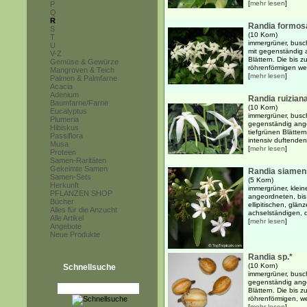
[
mehr lesen
]
P
Q
R
Randia formos
S
(10 Korn)
T
immergrüner, busc
U
mit gegenständig a
V-Z
Blättern. Die bis 
Gemüse & Gewürze
röhrenförmigen wei
Mangroven & Teich
[
mehr lesen
]
Palmen & Palmfarne
Acacia
Adenium
Randia ruizian
Baumfarne/Farne
(10 Korn)
Eucalyptus
immergrüner, busc
Plumeria
gegenständig ange
Hibiskus
tiefgrünen Blätter
Passiflora
intensiv duftenden
Musa
[
mehr lesen
]
Proteen
Samen-Raritäten
Gekeimte Samen
Randia siamen
Samen-Sets
(5 Korn)
Herkunft
immergrüner, klein
PFLANZEN SHOP
angeordneten, bis 
Bücher
ellipitischen, glän
Alles für die Anzucht
achselständigen, 
Alle Artikel
[
mehr lesen
]
Angebote
Neue Produkte
Randia sp.*
(10 Korn)
Schnellsuche
immergrüner, busc
gegenständig angeo
Blättern. Die bis 
röhrenförmigen, we
[
mehr lesen
]