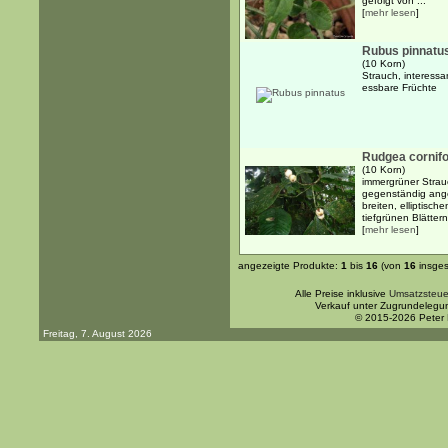
gefolgt von ...
[
mehr lesen
]
Rubus pinnatu
(10 Korn)
Strauch, interessa
essbare Früchte
Rudgea cornifo
(10 Korn)
immergrüner Strau
gegenständig ange
breiten, elliptisch
tiefgrünen Blättern
[
mehr lesen
]
angezeigte Produkte:
1
bis
16
(von
16
insges
Alle Preise inklusive
Umsatzsteue
Verkauf unter Zugrundelegu
© 2015-2026 Peter
Freitag, 7. August 2026