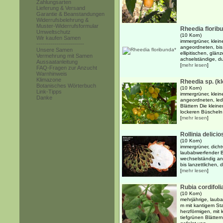
Zahlungsarten
Lieferung & Versand
Garantie & Beanstandungen
Widerrufsbelehrung &
Muster-Widerrufsformular
Rheedia florib
Umweltschutz
(10 Korn)
Wir kaufen Samen
immergrüner, klein
------------------------
angeordneten, bis 
Unsere Samen
ellipitischen, glän
Vermehrung mit Samen
achselständige, du
Aussaatanleitung
[
mehr lesen
]
FAQ-Fragen zur Anzucht
Warnhinweis
Klimazone
Rheedia sp. (kl
Botanisches Wörterbuch
(10 Korn)
Link-Tipps
immergrüner, klein
Danke
angeordneten, ledr
Blättern Die klein
lockeren Büscheln 
[
mehr lesen
]
Rollinia delicio
(10 Korn)
immergrüner, dicht
laubabwerfender Ba
wechselständig an
bis lanzettlichen, 
[
mehr lesen
]
Rubia cordifoli
(10 Korn)
mehrjährige, lauba
m mit kantigem St
herzförmigen, mit 
tiefgrünen Blätter