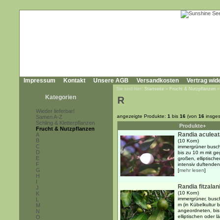
Impressum
Kontakt
Unsere AGB
Versandkosten
Vertrag wid
Sie sind hier:
Startseite
»
Frucht & Nutzpflanzen
Kategorien
R
Wieder lieferbar!
angezeigte Produkte:
1
bis
16
(von
16
insges
Samen A-Z
Schling & Kletterpflanzen
Produkte+
Frucht & Nutzpflanzen
Randia aculeat
A
B
(10 Korn)
C
immergrüner busch
D
bis zu 10 m mit g
E
großen, elliptisch
F
intensiv duftenden
G
[
mehr lesen
]
H
I
Randia fitzalani
J
(10 Korn)
K
immergrüner, busc
L
m (in Kübelkultur 
M
angeordneten, bis
N
elliptischen oder l
O