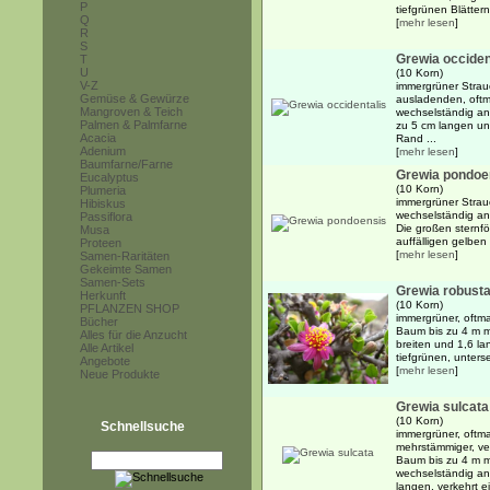
P
tiefgrünen Blättern
Q
[
mehr lesen
]
R
S
Grewia occiden
T
U
(10 Korn)
V-Z
immergrüner Strau
Gemüse & Gewürze
ausladenden, oft
Mangroven & Teich
wechselständig ang
Palmen & Palmfarne
zu 5 cm langen und
Acacia
Rand ...
Adenium
[
mehr lesen
]
Baumfarne/Farne
Grewia pondoe
Eucalyptus
(10 Korn)
Plumeria
immergrüner Strau
Hibiskus
wechselständig ang
Passiflora
Die großen sternfö
Musa
auffälligen gelben
Proteen
[
mehr lesen
]
Samen-Raritäten
Gekeimte Samen
Samen-Sets
Grewia robust
Herkunft
(10 Korn)
PFLANZEN SHOP
immergrüner, oftm
Bücher
Baum bis zu 4 m m
Alles für die Anzucht
breiten und 1,6 la
Alle Artikel
tiefgrünen, untersei
Angebote
[
mehr lesen
]
Neue Produkte
Grewia sulcata
(10 Korn)
Schnellsuche
immergrüner, oftma
mehrstämmiger, ver
Baum bis zu 4 m mi
wechselständig an
langen, verkehrt ei