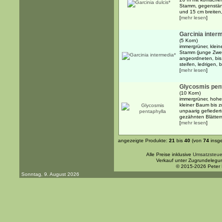
Stamm, gegenstän
und 15 cm breiten, 
[
mehr lesen
]
Garcinia inter
(5 Korn)
immergrüner, klei
Stamm (junge Zwei
angeordneten, bis
steifen, ledrigen, b
[
mehr lesen
]
Glycosmis pen
(10 Korn)
immergrüner, hoher
kleiner Baum bis 
unpaarig gefiedert
gezähnten Blätter
[
mehr lesen
]
angezeigte Produkte:
21
bis
40
(von
74
insg
Alle Preise inklusive
Umsatzsteue
Verkauf unter Zugrundelegu
© 2015-2026 Peter
Sonntag, 9. August 2026