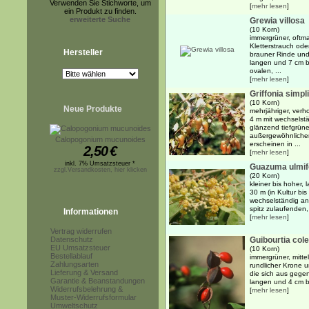
Verwenden Sie Stichworte, um
[
mehr lesen
]
ein Produkt zu finden.
erweiterte Suche
Grewia villosa
(10 Korn)
immergrüner, oftm
Kletterstrauch oder
Hersteller
brauner Rinde und
langen und 7 cm br
ovalen, ...
[
mehr lesen
]
Griffonia simpli
(10 Korn)
Neue Produkte
mehrjähriger, verh
4 m mit wechselstä
glänzend tiefgrüne,
außergewöhnlichen
Calopogonium mucunoides
erscheinen in ...
2,50
€
[
mehr lesen
]
inkl. 7% Umsatzsteuer *
Guazuma ulmif
zzgl.Versandkosten, hier klicken
(20 Korn)
kleiner bis hoher,
30 m (in Kultur bi
wechselständig an
spitz zulaufenden, 
Informationen
[
mehr lesen
]
Vertrag widerrufen
Datenschutz
Guibourtia co
EU Umsatzsteuer
(10 Korn)
Bestellablauf
immergrüner, mitte
Zahlungsarten
rundlicher Krone 
Lieferung & Versand
die sich aus gege
Garantie & Beanstandungen
langen und 4 cm br
Widerrufsbelehrung &
[
mehr lesen
]
Muster-Widerrufsformular
Umweltschutz