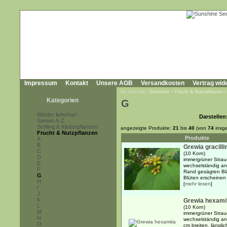
Impressum
Kontakt
Unsere AGB
Versandkosten
Vertrag wid
Sie sind hier:
Startseite
»
Frucht & Nutzpflanzen
Kategorien
G
Wieder lieferbar!
Darstellen
Samen A-Z
Schling & Kletterpflanzen
angezeigte Produkte:
21
bis
40
(von
74
insg
Frucht & Nutzpflanzen
Produkte
A
B
Grewia gracill
C
(10 Korn)
D
immergrüner Strau
E
wechselständig an
F
Rand gesägten Blä
G
Blüten erscheinen i
H
[
mehr lesen
]
I
J
K
Grewia hexami
L
(10 Korn)
M
immergrüner Strau
N
wechselständig an
O
cm breiten, länglic