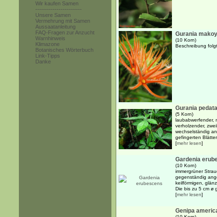
Wir kaufen Samen
------------------------
Unsere Samen
Vermehrung mit Samen
Aussaatanleitung
FAQ-Fragen zur Anzucht
Gurania makoy
Warnhinweis
(10 Korn)
Klimazone
Beschreibung folgt
Botanisches Wörterbuch
Link-Tipps
Danke
Gurania pedata
(5 Korn)
laubabwerfender, m
verholzender, zwei
wechselständig an
gefingerten Blätter
[
mehr lesen
]
Gardenia erub
(10 Korn)
immergrüner Strau
gegenständig ange
keilförmigen, glän
Die bis zu 5 cm ø g
[
mehr lesen
]
Genipa americ
(10 Korn)