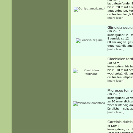
laubabwerfender B
bis zu 20 m mit b
angeordneten, kur
cm breiten, länglich
[
mehr lesen
]
Gliricidia sepi
(10 Korn)
immergrüner, in T
Baum bis ca.12 m 
30 cm langen, gef
gegenständig angeo
[
mehr lesen
]
Glochidion ferd
(10 Korn)
immergrüner bis h
bis zu 10 m mit sc
wechselständig an
cm breiten, ellipti
[
mehr lesen
]
Microcos tome
(10 Korn)
immergrüner, vielv
zu 20 m mit dichte
wechselständig an
länglichen, spitz 
[
mehr lesen
]
Garcinia dulcis
(5 Korn)
immergrüner, dicht
20 m mit konische