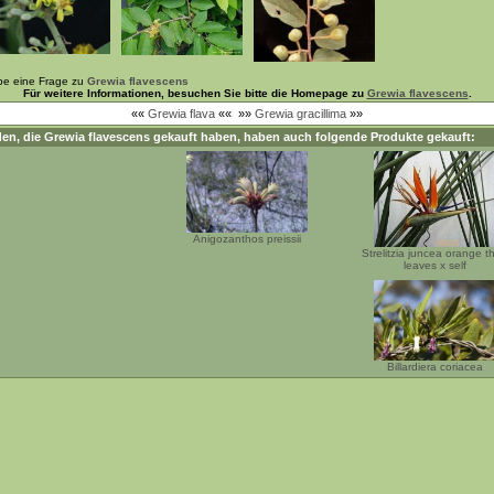
be eine Frage zu
Grewia flavescens
Für weitere Informationen, besuchen Sie bitte die Homepage zu
Grewia flavescens
.
««
Grewia flava
««
»»
Grewia gracillima
»»
en, die
Grewia flavescens
gekauft haben, haben auch folgende Produkte gekauft:
Anigozanthos preissii
Strelitzia juncea orange th
leaves x self
Billardiera coriacea