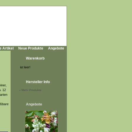
e Artikel
Neue Produkte
Angebote
Warenkorb
ist leer!
Hersteller Info
iner,
. 12
-
Mehr Produkte
aarten
eßbare
Angebote