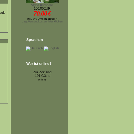
Vigna caracalla
100,00EUR
70,00
€
gelb,
inkl. 7% Umsatzsteuer *
zzgl.Versandkosten, hier klicken
Sprachen
Wer ist online?
Zur Zeit sind
191 Gäste
online.