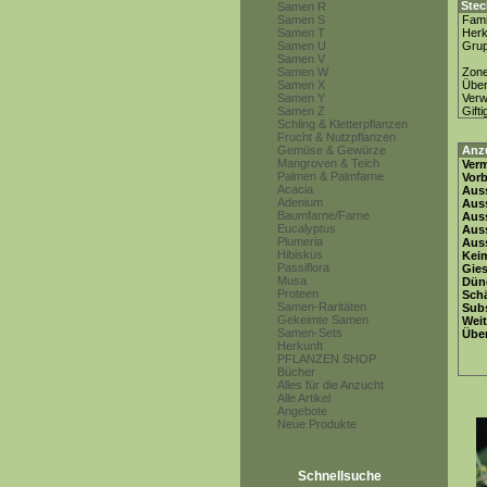
Stec
Samen R
Samen S
Fami
Samen T
Herk
Samen U
Gru
Samen V
Samen W
Zon
Samen X
Über
Samen Y
Ver
Samen Z
Gifti
Schling & Kletterpflanzen
Frucht & Nutzpflanzen
Gemüse & Gewürze
Anz
Mangroven & Teich
Ver
Palmen & Palmfarne
Vor
Acacia
Auss
Adenium
Auss
Baumfarne/Farne
Auss
Eucalyptus
Aus
Plumeria
Auss
Hibiskus
Keim
Passiflora
Gie
Musa
Dün
Proteen
Schä
Samen-Raritäten
Subs
Gekeimte Samen
Weit
Samen-Sets
Übe
Herkunft
PFLANZEN SHOP
Bücher
Alles für die Anzucht
Alle Artikel
Angebote
Neue Produkte
Schnellsuche