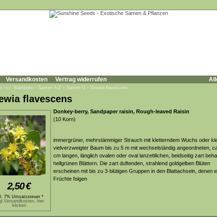
Versandkosten
Vertrag widerrufen
All
d hier:
Startseite
»
Samen A-Z
»
Samen G
»
Grewia flavescens
ewia flavescens
Donkey-berry, Sandpaper raisin, Rough-leaved Raisin
(10 Korn)
immergrüner, mehrstämmiger Strauch mit kletterndem Wuchs oder kle
vielverzweigter Baum bis zu 5 m mit wechselständig angeordneten, ca
cm langen, länglich ovalen oder oval lanzettlichen, beidseitig zart beh
hellgrünen Blättern. Die zart duftenden, strahlend goldgelben Blüten
erscheinen mit bis zu 3-blütigen Gruppen in den Blattachseln, denen 
Früchte folgen
2,50
€
kl. 7% Umsatzsteuer *
gl.Versandkosten, hier
klicken