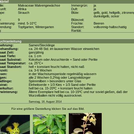
kbrief
lie:
Malvaceae Malvengewächse
Immergrün:
ja
unft:
Afrika
Duft:
ja
ppe:
Strauch
Blüte:
gelb, gold, hellgelb, zitronen
dunkelgelb, ocker
e:
9
Blütezeit:
winterung:
mind. 5-10°C
Früchte:
Beeren
wendung:
Topfgarten, Wintergarten
Standort:
vollsonnig-halbschattig
g:
Rarität:
uchtanleitung
mehrung:
Samen/Stecklinge
behandlung:
ca. 24-48 Std. im lauwarmen Wasser einweichen
aat Zeit:
ganzjährig
aat Tiefe:
ca. 1 cm
aat Substrat:
Kokohum oder Anzuchterde + Sand oder Perlite
saat Temperatur:
ca. 25°C+
aat Standort:
hell + konstant feucht halten, nicht naß
zeit:
ca. 3-6 Wochen
ssen:
in der Wachstumsperiode regelmäßig wässern
gen:
alle 2 Wochen 0,2%ig oder Langzeitdünger
dlinge:
Spinnmilben > besonders unter Glas
trat:
Einheitserde + 1/3 Kies + 1/3 Sand oder Perlite
erkultur:
hell bei ca. 15-20ºC + konstant feucht halten
rwinterung:
Ältere Exemplare hell bei ca. 10-15ºC und nur soviel gießen, daß der
Wurzelballen nicht völlig austrocknet.
Samstag, 16. August 2014
Für eine größere Darstellung klicken Sie auf das Bild.