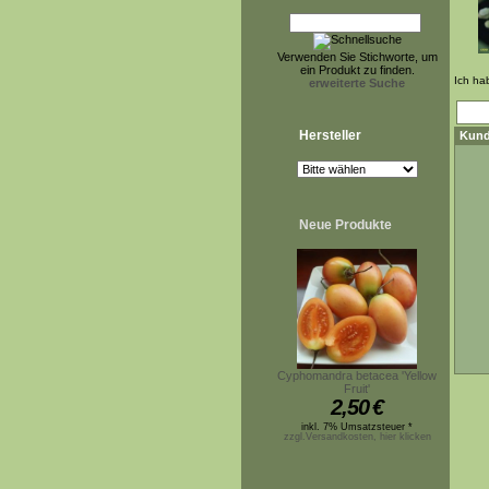
Verwenden Sie Stichworte, um
ein Produkt zu finden.
Ich ha
erweiterte Suche
Hersteller
Kund
Neue Produkte
Cyphomandra betacea 'Yellow
Fruit'
2,50
€
inkl. 7% Umsatzsteuer *
zzgl.Versandkosten, hier klicken