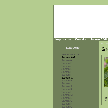
Impressum
Kontakt
Unsere AGB
Sie sin
Kategorien
Gr
Wieder lieferbar!
Samen A-Z
Samen A
Samen B
Samen C
Samen D
Samen E
Samen F
Samen G
Samen H
Samen I
Samen J
Samen K
Samen L
Samen M
Samen N
in
zz
Samen O
Samen P
Samen Q