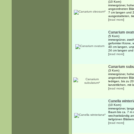
(10 Korn)
immergrüner, hohe
angeordneten Blät
7 cm langen und 2
ausgestatteten, tie
[
read more
]
Canarium ova
(5 Korn)
immergrüner, zwei
geformter Krone, w
40 cm langen, unp
24 cm langen und 1
[
read more
]
Canarium subu
(3 Korn)
immergrüner, hohe
angeordneten Blät
ledrigen, bis zu 2
lanzettlichen, mit l
[
read more
]
Canella winter
(10 Korn)
immergrüner, langs
Baum bis ca. 7 m m
wechselständig an
tiefgrünen Blättern,
[
read more
]