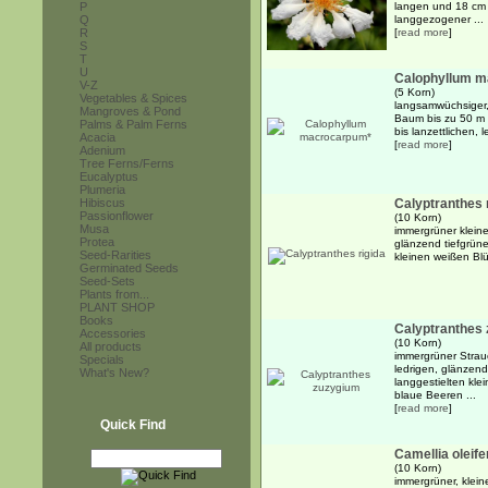
P
langen und 18 cm b
Q
langgezogener ...
R
[
read more
]
S
T
U
Calophyllum 
V-Z
(5 Korn)
Vegetables & Spices
langsamwüchsiger,
Mangroves & Pond
Baum bis zu 50 m 
Palms & Palm Ferns
bis lanzettlichen, 
Acacia
[
read more
]
Adenium
Tree Ferns/Ferns
Eucalyptus
Plumeria
Hibiscus
Calyptranthes 
Passionflower
(10 Korn)
Musa
immergrüner kleiner
Protea
glänzend tiefgrüne
Seed-Rarities
kleinen weißen Bl
Germinated Seeds
Seed-Sets
Plants from...
PLANT SHOP
Books
Calyptranthes
Accessories
(10 Korn)
All products
immergrüner Strauc
Specials
ledrigen, glänzend
What's New?
langgestielten kle
blaue Beeren ...
[
read more
]
Quick Find
Camellia oleife
(10 Korn)
immergrüner, klein