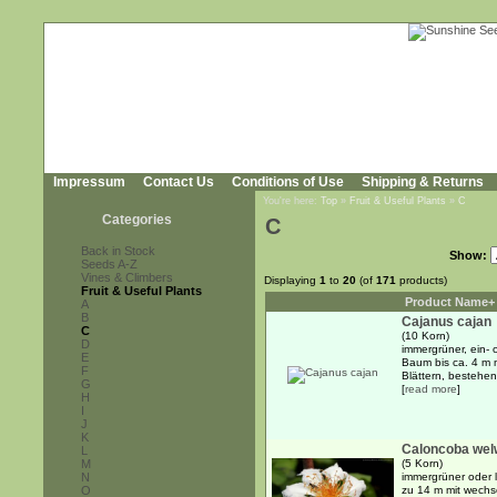
Impressum
Contact Us
Conditions of Use
Shipping & Returns
You're here:
Top
»
Fruit & Useful Plants
»
C
Categories
C
Back in Stock
Show:
Seeds A-Z
Vines & Climbers
Displaying
1
to
20
(of
171
products)
Fruit & Useful Plants
Product Name+
A
B
Cajanus cajan
C
(10 Korn)
D
immergrüner, ein- 
E
Baum bis ca. 4 m m
F
Blättern, bestehen
G
[
read more
]
H
I
J
K
Caloncoba welw
L
M
(5 Korn)
N
immergrüner oder l
O
zu 14 m mit wechs