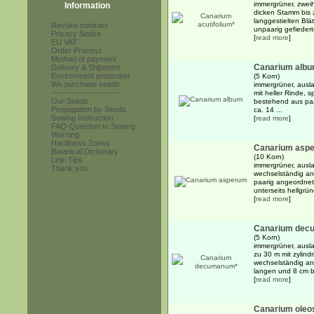
immergrüner, zwei
Information
dicken Stamm bis 
langgestielten Bl
Revoke contract
unpaarig gefiedert
Privacy Notice
[
read more
]
EU VAT
Order Process
Method of payment
Canarium alb
Delivery & Shipment
Environment protection
(5 Korn)
We purchase seeds
immergrüner, ausl
------------------------
mit heller Rinde, 
Our Seeds
bestehend aus paar
Propagation by Seeds
ca. 14 ...
Sowing Instruction
[
read more
]
FAQ-Question to Sowing
Warning
Hardiness Zones
Canarium asp
Botanical Dictionary
(10 Korn)
Link-Tips
immergrüner, ausl
Thank you
wechselständig an
paarig angeordnete
unterseits hellgrün
[
read more
]
Canarium dec
(5 Korn)
immergrüner, ausl
zu 30 m mit zylin
wechselständig ang
langen und 8 cm br
[
read more
]
Canarium ole