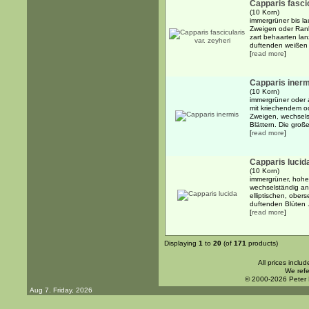
Capparis fascic
(10 Korn)
immergrüner bis la
Zweigen oder Rank
zart behaarten lan
duftenden weißen 
[
read more
]
Capparis inerm
(10 Korn)
immergrüner oder a
mit kriechendem 
Zweigen, wechsels
Blättern. Die große
[
read more
]
Capparis lucid
(10 Korn)
immergrüner, hohe
wechselständig an
elliptischen, obers
duftenden Blüten .
[
read more
]
Displaying
1
to
20
(of
171
products)
All prices inclu
We refe
© 2000-2026 Peter
Aug 7. Friday, 2026