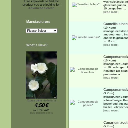
Use keywords to find the
wechselständig an
product you are looking for.
glänzend grünen, 
Advanced Search
10 cm großen, ...
[
read more
]
Manufacturers
Camellia sinen
(10 Korn)
immergrüner klein
angeordneten, bis 
oberseits glänzend
zu 11 cm ...
What's New?
[
read more
]
Campomanesia l
(10 Korn)
immergrüner Baum 
zu 18 cm langen, br
Nervatur. Die stra
paarweise in ...
[
read more
]
Campomanesia
(5 Korn)
immergrüner Baum b
Operculina riedeliana
schirmförmiger Kr
4,50
€
bestehend aus paa
breiten, elliptische
incl. 7% VAT*
[
read more
]
plus shipping costs
Canarium acuti
(5 Korn)