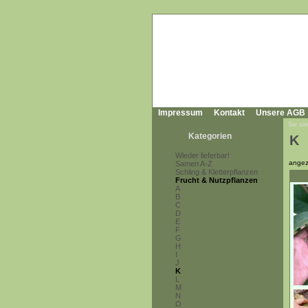
Impressum
Kontakt
Unsere AGB
Sie sin
Kategorien
K
Wieder lieferbar!
angez
Samen A-Z
Schling & Kletterpflanzen
Frucht & Nutzpflanzen
A
B
C
D
E
F
G
H
I
J
K
L
M
N
O