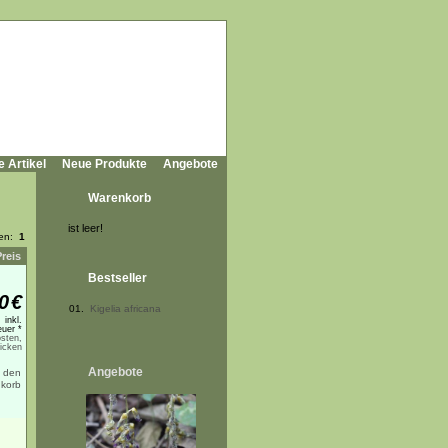
e Artikel
Neue Produkte
Angebote
Warenkorb
ist leer!
ten:
1
Preis
Bestseller
0
€
01.
Kigelia africana
inkl.
uer *
sten,
licken
Angebote