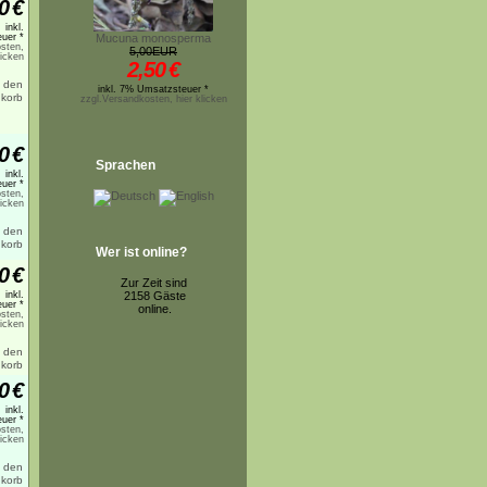
0
€
inkl.
uer *
Mucuna monosperma
sten,
5,00EUR
licken
2,50
€
inkl. 7% Umsatzsteuer *
zzgl.Versandkosten, hier klicken
0
€
Sprachen
inkl.
uer *
sten,
licken
Wer ist online?
0
€
Zur Zeit sind
inkl.
2158 Gäste
uer *
online.
sten,
licken
0
€
inkl.
uer *
sten,
licken