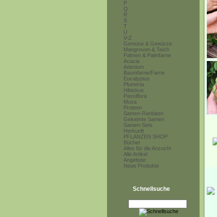
P
Q
R
S
T
U
V-Z
Gemüse & Gewürze
Mangroven & Teich
Palmen & Palmfarne
Acacia
Adenium
Baumfarne/Farne
Eucalyptus
Plumeria
Hibiskus
Passiflora
Musa
Proteen
Samen-Raritäten
Gekeimte Samen
Samen-Sets
Herkunft
PFLANZEN SHOP
Bücher
Alles für die Anzucht
Alle Artikel
Angebote
Neue Produkte
Schnellsuche