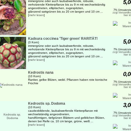
5,0
immergrüne oder auch laubabwerfende, robuste,
verholzende Kletterpflanze bis zu 9 m mit wechselständig
angeordneten, elliptischen, zugespitzten,
7% Umsatzste
glänzend sattgrünen bis zu 20 cm langen und 10 cm ...
zzgl.Versandko
[
mehr lesen
]
hier k
Kadsura coccinea 'Tiger green' RARITÄT!
5,0
(3 Korn)
immergrüne oder auch laubabwerfende, robuste,
verholzende Kletterpflanze bis zu 9 m mit wechselständig
7% Umsatzste
zzgl.Versandko
angeordneten, elliptischen, zugespitzten,
hier k
glänzend sattgrünen bis zu 20 cm langen und 10 cm ...
[
mehr lesen
]
Kedrostis nana
0,0
(10 Korn)
Ranker, gelbe Blüten, weibl. Pflanzen haben rote konische
7% Umsatzste
Früchte
zzgl.Versandko
hier k
Kedrostis sp. Dodoma
3,0
(10 Korn)
caudexbildende, laubabwerfende Kletterpflanze mit
7% Umsatzste
wechselständig angeordneten,
zzgl.Versandko
handförmigen, tiefgrünen Blättern und gelblichen Blüten,
hier k
denen bei Reife ca. 10 cm lange, grüne, weiß ...
[
mehr lesen
]