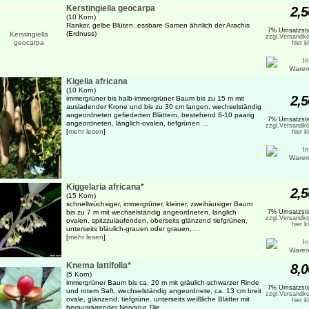
Kerstingiella geocarpa
2,5
(10 Korn)
Ranker, gelbe Blüten, essbare Samen ähnlich der Arachis
7% Umsatzste
(Erdnuss)
zzgl.Versandko
hier k
Kigelia africana
(10 Korn)
2,5
immergrüner bis halb-immergrüner Baum bis zu 15 m mit
ausladender Krone und bis zu 30 cm langen, wechselständig
angeordneten gefiederten Blättern, bestehend 8-10 paarig
7% Umsatzste
angeordneten, länglich-ovalen, tiefgrünen ...
zzgl.Versandko
[
mehr lesen
]
hier k
Kiggelaria africana*
2,5
(15 Korn)
schnellwüchsiger, immergrüner, kleiner, zweihäusiger Baum
bis zu 7 m mit wechselständig angeordneten, länglich
7% Umsatzste
zzgl.Versandko
ovalen, spitzzulaufenden, oberseits glänzend tiefgrünen,
hier k
unterseits bläulich-grauen oder grauen, ...
[
mehr lesen
]
Knema lattifolia*
8,0
(5 Korn)
immergrüner Baum bis ca. 20 m mit gräulich-schwarzer Rinde
7% Umsatzste
und rotem Saft, wechselständig angeordnete, ca. 13 cm breit
zzgl.Versandko
ovale, glänzend, tiefgrüne, unterseits weißliche Blätter mit
hier k
herausragender Nervatur. Die ...