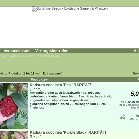
Versandkosten
Vertrag widerrufen
All
d hier:
Startseite
»
Frucht & Nutzpflanzen
»
K
eigte Produkte:
1
bis
11
(von
11
insgesamt)
Sei
Produkte+
Kadsura coccinea 'Pink' RARITÄT!
(3 Korn)
5,0
immergrüne oder auch laubabwerfende, robuste,
verholzende Kletterpflanze bis zu 9 m mit wechselständig
angeordneten, elliptischen, zugespitzten,
7% Umsatzste
glänzend sattgrünen bis zu 20 cm langen und 10 cm ...
zzgl.Versandko
[
mehr lesen
]
hier k
Kadsura coccinea 'Purple Black' RARITÄT!
(3 Korn)