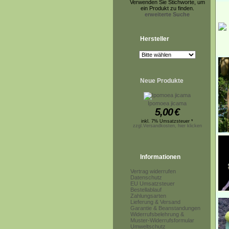
Verwenden Sie Stichworte, um
ein Produkt zu finden.
erweiterte Suche
Hersteller
Neue Produkte
Ipomoea jicama
5,00
€
inkl. 7% Umsatzsteuer *
zzgl.Versandkosten, hier klicken
Informationen
Vertrag widerrufen
Datenschutz
EU Umsatzsteuer
Bestellablauf
Zahlungsarten
Lieferung & Versand
Garantie & Beanstandungen
Widerrufsbelehrung &
Muster-Widerrufsformular
Umweltschutz