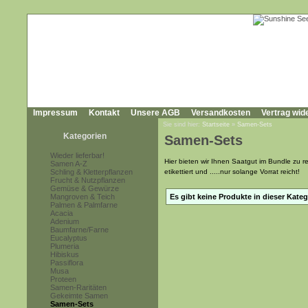
Impressum
Kontakt
Unsere AGB
Versandkosten
Vertrag wid
Sie sind hier:
Startseite
»
Samen-Sets
Kategorien
Samen-Sets
Wieder lieferbar!
Hier bieten wir Ihnen Saatgut im Bundle zu re
Samen A-Z
Schling & Kletterpflanzen
etikettiert und .....nur solange Vorrat reicht!
Frucht & Nutzpflanzen
Gemüse & Gewürze
Mangroven & Teich
Es gibt keine Produkte in dieser Kateg
Palmen & Palmfarne
Acacia
Adenium
Baumfarne/Farne
Eucalyptus
Plumeria
Hibiskus
Passiflora
Musa
Proteen
Samen-Raritäten
Gekeimte Samen
Samen-Sets