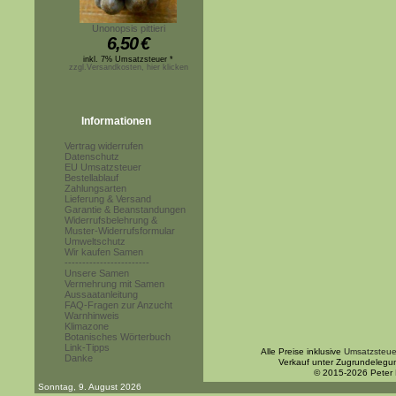
Unonopsis pittieri
6,50
€
inkl. 7% Umsatzsteuer *
zzgl.Versandkosten, hier klicken
Informationen
Vertrag widerrufen
Datenschutz
EU Umsatzsteuer
Bestellablauf
Zahlungsarten
Lieferung & Versand
Garantie & Beanstandungen
Widerrufsbelehrung &
Muster-Widerrufsformular
Umweltschutz
Wir kaufen Samen
------------------------
Unsere Samen
Vermehrung mit Samen
Aussaatanleitung
FAQ-Fragen zur Anzucht
Warnhinweis
Klimazone
Botanisches Wörterbuch
Link-Tipps
Alle Preise inklusive
Umsatzsteue
Danke
Verkauf unter Zugrundelegu
© 2015-2026 Peter
Sonntag, 9. August 2026