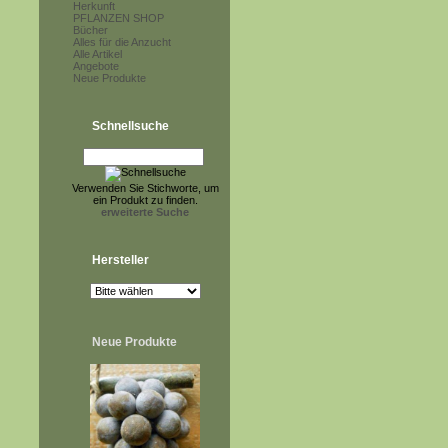
Herkunft
PFLANZEN SHOP
Bücher
Alles für die Anzucht
Alle Artikel
Angebote
Neue Produkte
Schnellsuche
Verwenden Sie Stichworte, um
ein Produkt zu finden.
erweiterte Suche
Hersteller
Neue Produkte