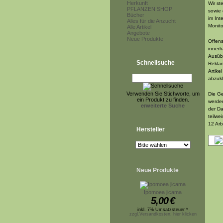
Herkunft
Wir st
PFLANZEN SHOP
sowie 
Bücher
im Int
Alles für die Anzucht
Monito
Alle Artikel
Angebote
Neue Produkte
Offens
innerh
Ausübu
Schnellsuche
Reklam
Artike
abzukl
Verwenden Sie Stichworte, um
Die Ge
ein Produkt zu finden.
werde
erweiterte Suche
der Da
teilwe
12 Arb
Hersteller
Neue Produkte
Ipomoea jicama
5,00
€
inkl. 7% Umsatzsteuer *
zzgl.Versandkosten, hier klicken