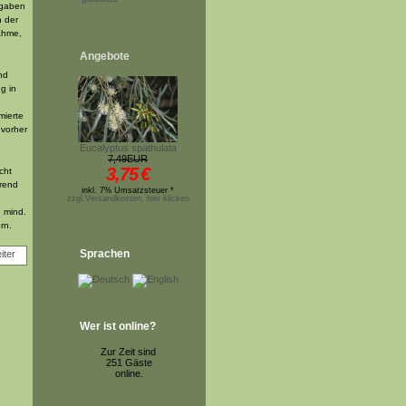
ngaben
n der
ahme,
Angebote
nd
g in
mierte
 vorher
Eucalyptus spathulata
7,49EUR
3,75
€
cht
rend
inkl. 7% Umsatzsteuer *
n
zzgl.Versandkosten, hier klicken
n mind.
rn.
Sprachen
Wer ist online?
Zur Zeit sind
251 Gäste
online.