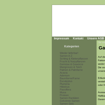
Impressum
Kontakt
Unsere AGB
Sie sin
Kategorien
Ga
Wieder lieferbar!
Samen A-Z
Auf de
Schling & Kletterpflanzen
Fakto
Frucht & Nutzpflanzen
weder 
Gemüse & Gewürze
Mangroven & Teich
Die vo
Palmen & Palmfarne
unser
Acacia
Adenium
Erläut
Baumfarne/Farne
Eucalyptus
verste
Plumeria
oder H
Hibiskus
Passiflora
Musa
Aussa
Proteen
Haltba
Samen-Raritäten
Garant
Gekeimte Samen
Samen-Sets