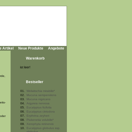
e Artikel
Neue Produkte
Angebote
Warenkorb
ist leer!
rde,
Bestseller
01.
Welwitschia mirabilis*
02.
Mucuna sempervirens
03.
Mucuna nigricans
eits-
04.
Argyreia nervosa
05.
Eucalyptus ficifolia
06.
Eucalyptus citriodora
07.
Erythrina zeyheri
oder
08.
Plukenetia volubilis*
09.
Xerophyta retinervis
10.
Eucalyptus globulus ssp.
globulus