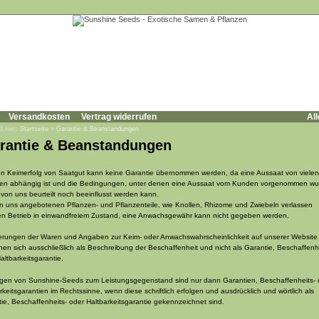
Versandkosten
Vertrag widerrufen
All
d hier:
Startseite
»
Garantie & Beanstandungen
rantie & Beanstandungen
n Keimerfolg von Saatgut kann keine Garantie übernommen werden, da eine Aussaat von vielen
ren abhängig ist und die Bedingungen, unter denen eine Aussaat vom Kunden vorgenommen wu
von uns beurteilt noch beeinflusst werden kann.
n uns angebotenen Pflanzen- und Pflanzenteile, wie Knollen, Rhizome und Zwiebeln verlassen
en Betrieb in einwandfreiem Zustand, eine Anwachsgewähr kann nicht gegeben werden.
erungen der Waren und Angaben zur Keim- oder Anwachswahrscheinlichkeit auf unserer Website
hen sich ausschließlich als Beschreibung der Beschaffenheit und nicht als Garantie, Beschaffenh
altbarkeitsgarantie.
gen von Sunshine-Seeds zum Leistungsgegenstand sind nur dann Garantien, Beschaffenheits- 
rkeitsgarantien im Rechtssinne, wenn diese schriftlich erfolgen und ausdrücklich und wörtlich als
ie, Beschaffenheits- oder Haltbarkeitsgarantie gekennzeichnet sind.