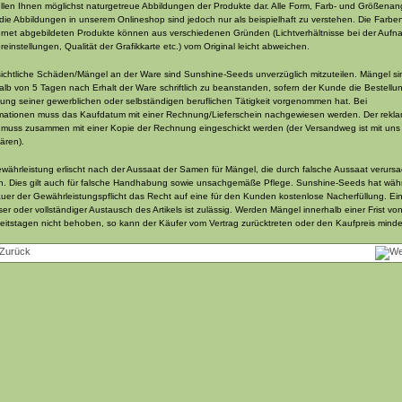
ellen Ihnen möglichst naturgetreue Abbildungen der Produkte dar. Alle Form, Farb- und Größena
die Abbildungen in unserem Onlineshop sind jedoch nur als beispielhaft zu verstehen. Die Farbe
ernet abgebildeten Produkte können aus verschiedenen Gründen (Lichtverhältnisse bei der Aufn
reinstellungen, Qualität der Grafikkarte etc.) vom Original leicht abweichen.
ichtliche Schäden/Mängel an der Ware sind Sunshine-Seeds unverzüglich mitzuteilen. Mängel si
alb von 5 Tagen nach Erhalt der Ware schriftlich zu beanstanden, sofern der Kunde die Bestellun
ng seiner gewerblichen oder selbständigen beruflichen Tätigkeit vorgenommen hat. Bei
ationen muss das Kaufdatum mit einer Rechnung/Lieferschein nachgewiesen werden. Der rekla
l muss zusammen mit einer Kopie der Rechnung eingeschickt werden (der Versandweg ist mit uns
ären).
währleistung erlischt nach der Aussaat der Samen für Mängel, die durch falsche Aussaat verursa
n. Dies gilt auch für falsche Handhabung sowie unsachgemäße Pflege. Sunshine-Seeds hat wäh
uer der Gewährleistungspflicht das Recht auf eine für den Kunden kostenlose Nacherfüllung. Ei
iser oder vollständiger Austausch des Artikels ist zulässig. Werden Mängel innerhalb einer Frist vo
eitstagen nicht behoben, so kann der Käufer vom Vertrag zurücktreten oder den Kaufpreis minde