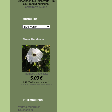
Verwenden Sie Stichworte, um
ein Produkt zu finden.
erweiterte Suche
Hersteller
Neue Produkte
Ipomoea pauciflora
5,00
€
inkl. 7% Umsatzsteuer *
zzgl.Versandkosten, hier klicken
Informationen
Vertrag widerrufen
Datenschutz