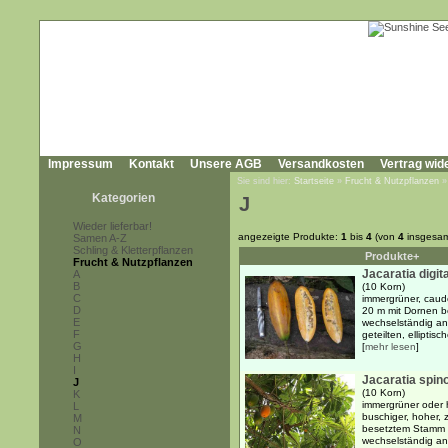
Impressum
Kontakt
Unsere AGB
Versandkosten
Vertrag wid
Sie sind hier:
Startseite
»
Frucht & Nutzpflanzen
Kategorien
J
Wieder lieferbar!
angezeigte Produkte:
1
bis
4
(von
4
insgesam
Samen A-Z
Schling & Kletterpflanzen
Produkte+
Frucht & Nutzpflanzen
Jacaratia digit
A
B
(10 Korn)
C
immergrüner, caud
D
20 m mit Dornen 
E
wechselständig an
F
geteilten, elliptisc
G
[
mehr lesen
]
H
I
Jacaratia spin
J
(10 Korn)
K
immergrüner oder h
L
buschiger, hoher,
M
besetztem Stamm 
N
wechselständig ang
O