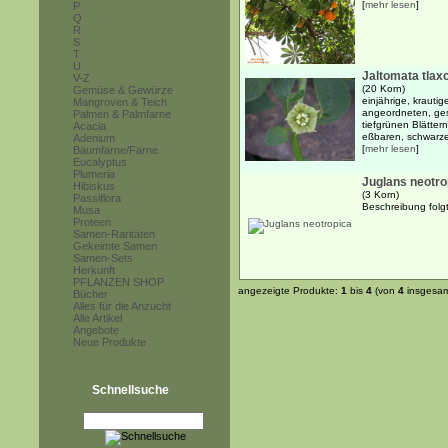
[
mehr lesen
]
P
Q
R
S
T
U
Jaltomata tlax
V-Z
(20 Korn)
Gemüse & Gewürze
einjährige, krauti
Mangroven & Teich
angeordneten, ges
Palmen & Palmfarne
tiefgrünen Blätter
Acacia
eßbaren, schwarzen
Adenium
[
mehr lesen
]
Baumfarne/Farne
Eucalyptus
Plumeria
Juglans neotro
Hibiskus
(3 Korn)
Passiflora
Beschreibung folgt
Musa
Proteen
Samen-Raritäten
Gekeimte Samen
Samen-Sets
Herkunft
PFLANZEN SHOP
angezeigte Produkte:
1
bis
4
(von
4
insgesam
Bücher
Alles für die Anzucht
Alle Artikel
Angebote
Neue Produkte
Schnellsuche