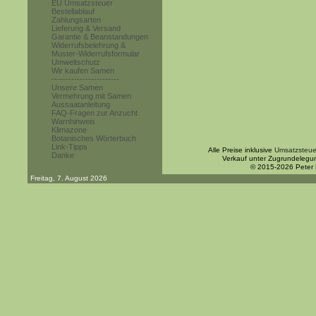
EU Umsatzsteuer
Bestellablauf
Zahlungsarten
Lieferung & Versand
Garantie & Beanstandungen
Widerrufsbelehrung &
Muster-Widerrufsformular
Umweltschutz
Wir kaufen Samen
------------------------
Unsere Samen
Vermehrung mit Samen
Aussaatanleitung
FAQ-Fragen zur Anzucht
Warnhinweis
Klimazone
Botanisches Wörterbuch
Link-Tipps
Alle Preise inklusive
Umsatzsteue
Danke
Verkauf unter Zugrundelegu
© 2015-2026 Peter
Freitag, 7. August 2026