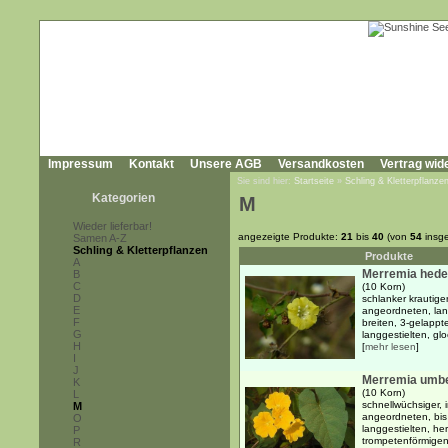
Impressum
Kontakt
Unsere AGB
Versandkosten
Vertrag wid
Sie sind hier:
Startseite
»
Schling & Kletterpflanze
Kategorien
M
Wieder lieferbar!
angezeigte Produkte:
21
bis
40
(von
54
insg
Samen A-Z
Schling & Kletterpflanzen
Produkte
A
Merremia hede
B
C
(10 Korn)
D
schlanker krautige
E
angeordneten, lan
F
breiten, 3-gelappt
G
langgestielten, glo
H
[
mehr lesen
]
I
J
Merremia umbe
K
(10 Korn)
L
schnellwüchsiger,
M
angeordneten, bis
O
langgestielten, her
P
trompetenförmigen,
R