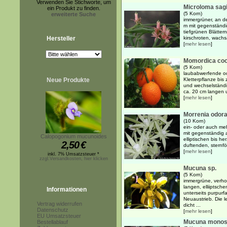
Verwenden Sie Stichworte, um
Microloma sag
ein Produkt zu finden.
(5 Korn)
erweiterte Suche
immergrüner, an der
m mit gegenständi
tiefgrünen Blätter
Hersteller
kirschroten, wachsa
[
mehr lesen
]
Momordica coc
(5 Korn)
laubabwerfende od
Neue Produkte
Kletterpflanze bis
und wechselständi
ca. 20 cm langen u
[
mehr lesen
]
Morrenia odora
(10 Korn)
ein- oder auch meh
mit gegenständig a
Calopogonium mucunoides
elliptischen bis he
2,50
€
duftenden, sternfö
[
mehr lesen
]
inkl. 7% Umsatzsteuer *
zzgl.Versandkosten, hier klicken
Mucuna sp.
(5 Korn)
immergrüne, verhol
langen, elliiptsch
Informationen
unterseits purpur
Neuaustrieb. Die 
Vertrag widerrufen
dicht ...
Datenschutz
[
mehr lesen
]
EU Umsatzsteuer
Mucuna mono
Bestellablauf