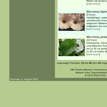
Blüten mit dunkel 
[
mehr lesen
]
Merremia bipinn
(5 Korn)
mehrjähriger, mat
verholzender Krie
tiefgrünen Blätte
hellgelben bis ora
[
mehr lesen
]
Merremia pelta
(10 Korn)
immergrüne, robust
unterirdischen Kn
bis zu 30 cm große
zu 40 cm hohen Bl
[
mehr lesen
]
angezeigte Produkte:
21
bis
40
(von
54
insg
Alle Preise inklusive
Umsatzsteue
Verkauf unter Zugrundelegu
© 2015-2026 Peter
Sonntag, 9. August 2026