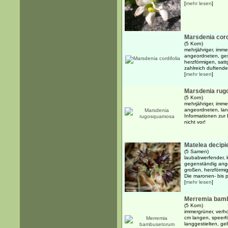
[
mehr lesen
]
Marsdenia cord
(5 Korn)
mehrjähriger, imm
angeordneten, gest
herzförmigen, satt
zahlreich duftenden
[
mehr lesen
]
Marsdenia ru
(5 Korn)
mehrjähriger, imm
angeordneten, lang
Informationen zur 
nicht vor!
Matelea decipi
(5 Samen)
laubabwerfender, k
gegenständig ange
großen, herzförmig
Die maronen- bis p
[
mehr lesen
]
Merremia bam
(5 Korn)
immergrüner, verho
cm langen, speerfö
langgestielten, gel