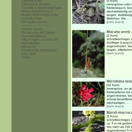
Zahlungsarten
(5 Korn)
Lieferung & Versand
immergrüner oder 
Garantie & Beanstandungen
Kletterstrauch, be
Widerrufsbelehrung &
wechselständig an
Muster-Widerrufsformular
langen, dreiblättri
Umweltschutz
Blättchen. Die ...
Wir kaufen Samen
[
mehr lesen
]
------------------------
Unsere Samen
Mucuna urens
Vermehrung mit Samen
(2 Korn)
Aussaatanleitung
schnellwüchsiger, 
FAQ-Fragen zur Anzucht
Schlinger (Liane) 
Warnhinweis
angeordneten, lan
Klimazone
langen, elliptische
Botanisches Wörterbuch
[
mehr lesen
]
Link-Tipps
Danke
Microloma tenu
(10 Korn)
immergrüne, an de
Kletterpflanze bis
angeordneten, bis
schmal lanzettlich
wachsartigen, ...
[
mehr lesen
]
Marah macroc
(5 Korn)
schnellwüchsiger, 
ca. 5 m mit großen
von mehr als 100 
angeordneten 5-7g