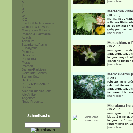
[
mehr lesen
]
S
T
U
Merremia vitifo
V
(10 Korn)
W
mehrjähriger, kraut
X-Z
rötlichen Blattsti
Frucht & Nutzpflanzen
zu 18 cm langen u
Gemüse & Gewürze
gelappten, an der 
Mangroven & Teich
[
mehr lesen
]
Palmen & Palmfarne
Acacia
Adenium
Mesechites trif
Baumfarne/Farne
(10 Korn)
Eucalyptus
immergrüner, verh
Plumeria
angeordneten, bis
Hibiskus
langen, länglich el
Passiflora
glänzend tiefgrünen
Musa
[
mehr lesen
]
Proteen
Samen-Raritäten
Gekeimte Samen
Metrosideros p
Samen-Sets
(Port.)
Herkunft
robuste, immergrün
PFLANZEN SHOP
oder dichtbelaubte
Bücher
angeordneten, bis 
Alles für die Anzucht
tiefgrünen Blätter
Alle Artikel
[
mehr lesen
]
Angebote
Neue Produkte
Microloma her
(10 Korn)
immergrüne, verho
Schnellsuche
bis zu 1 m mit ge
langen und 1,5 mm 
röhrenförmigen, wa
[
mehr lesen
]