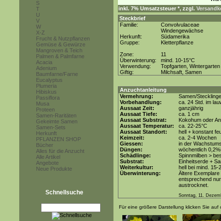
S
inkl. 7% Umsatzsteuer *, zzgl.
Versandko
T
U
Steckbrief
V
Familie:
Convolvulaceae
W
Windengewächse
X-Z
Herkunft:
Südamerika
Frucht & Nutzpflanzen
Gruppe:
Kletterpflanze
Gemüse & Gewürze
Mangroven & Teich
Zone:
11
Palmen & Palmfarne
Überwinterung:
mind. 10-15°C
Acacia
Verwendung:
Topfgarten, Wintergarten
Adenium
Giftig:
Milchsaft, Samen
Baumfarne/Farne
Eucalyptus
Plumeria
Anzuchtanleitung
Hibiskus
Vermehrung:
Samen/Steckling
Passiflora
Vorbehandlung:
ca. 24 Std. im l
Musa
Aussaat Zeit:
ganzjährig
Proteen
Aussaat Tiefe:
ca. 1 cm
Samen-Raritäten
Aussaat Substrat:
Kokohum oder Anz
Gekeimte Samen
Aussaat Temperatur:
ca. 22-25°C
Samen-Sets
Aussaat Standort:
hell + konstant fe
Herkunft
Keimzeit:
ca. 2-4 Wochen
PFLANZEN SHOP
Giessen:
in der Wachstum
Bücher
Düngen:
wöchentlich 0,2%
Alles für die Anzucht
Schädlinge:
Spinnmilben > be
Alle Artikel
Substrat:
Einheitserde + Sa
Angebote
Weiterkultur:
hell bei mind. 15-
Neue Produkte
Überwinterung:
Ältere Exemplare
entsprechend nur 
austrocknet.
Schnellsuche
Sonntag, 11. Dezem
Für eine größere Darstellung klicken Sie auf 