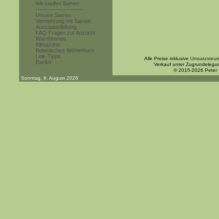
Wir kaufen Samen
------------------------
Unsere Samen
Vermehrung mit Samen
Aussaatanleitung
FAQ-Fragen zur Anzucht
Warnhinweis
Klimazone
Botanisches Wörterbuch
Link-Tipps
Alle Preise inklusive
Umsatzsteue
Danke
Verkauf unter Zugrundelegu
© 2015-2026 Peter
Sonntag, 9. August 2026