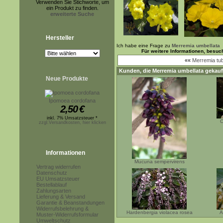
Verwenden Sie Stichworte, um
ein Produkt zu finden.
erweiterte Suche
Hersteller
Ich habe eine Frage zu
Merremia umbellata
Für weitere Informationen, besuc
««
Merremia tu
Kunden, die
Merremia umbellata
gekauf
Neue Produkte
Ipomoea cordofana
2,50
€
inkl. 7% Umsatzsteuer *
C
zzgl.Versandkosten, hier klicken
Informationen
Mucuna sempervirens
Vertrag widerrufen
Datenschutz
EU Umsatzsteuer
Bestellablauf
Zahlungsarten
Lieferung & Versand
Garantie & Beanstandungen
Widerrufsbelehrung &
Hardenbergia violacea rosea
A
Muster-Widerrufsformular
Umweltschutz