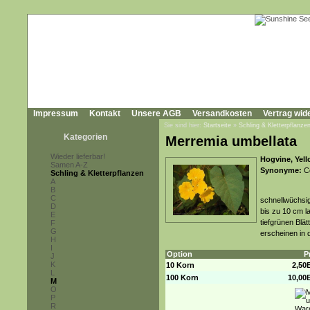
Impressum
Kontakt
Unsere AGB
Versandkosten
Vertrag wid
Sie sind hier:
Startseite
»
Schling & Kletterpflanze
Kategorien
Merremia umbellata
Wieder lieferbar!
Hogvine, Yel
Samen A-Z
Synonyme:
Co
Schling & Kletterpflanzen
A
B
C
schnellwüchsi
D
bis zu 10 cm l
E
tiefgrünen Blä
F
G
erscheinen in 
H
I
Option
P
J
K
10 Korn
2,50
L
100 Korn
10,00
M
O
P
R