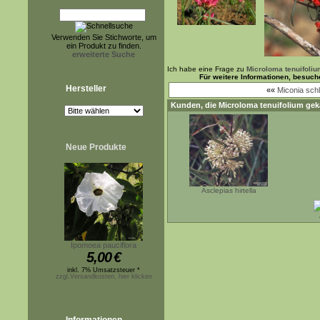
Verwenden Sie Stichworte, um
ein Produkt zu finden.
erweiterte Suche
Ich habe eine Frage zu
Microloma tenuifoliu
Für weitere Informationen, besuch
Hersteller
««
Miconia schl
Kunden, die
Microloma tenuifolium
geka
Neue Produkte
Asclepias hirtella
Ipomoea pauciflora
5,00
€
inkl. 7% Umsatzsteuer *
zzgl.Versandkosten, hier klicken