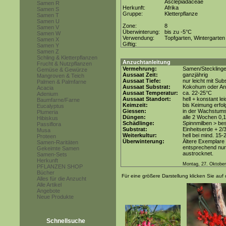
Asclepiadaceae
Samen R
Herkunft:
Afrika
Samen S
Gruppe:
Kletterpflanze
Samen T
Samen U
Zone:
8
Samen V
Überwinterung:
bis zu -5°C
Samen W
Verwendung:
Topfgarten, Wintergarten
Samen X
Giftig:
Samen Y
Samen Z
Schling & Kletterpflanzen
Anzuchtanleitung
Frucht & Nutzpflanzen
Vermehrung:
Samen/Steckling
Gemüse & Gewürze
Aussaat Zeit:
ganzjährig
Mangroven & Teich
Aussaat Tiefe:
nur leicht mit Su
Palmen & Palmfarne
Aussaat Substrat:
Kokohum oder Anz
Acacia
Aussaat Temperatur:
ca. 22-25°C
Adenium
Aussaat Standort:
hell + konstant le
Baumfarne/Farne
Keimzeit:
bis Keimung erfol
Eucalyptus
Giessen:
in der Wachstums
Plumeria
Düngen:
alle 2 Wochen 0,
Hibiskus
Schädlinge:
Spinnmilben > be
Passiflora
Substrat:
Einheitserde + 2/3
Musa
Weiterkultur:
hell bei mind. 15-
Proteen
Überwinterung:
Ältere Exemplare
Samen-Raritäten
entsprechend nur 
Gekeimte Samen
austrocknet.
Samen-Sets
Herkunft
Montag, 27. Oktobe
PFLANZEN SHOP
Bücher
Für eine größere Darstellung klicken Sie auf 
Alles für die Anzucht
Alle Artikel
Angebote
Neue Produkte
Schnellsuche