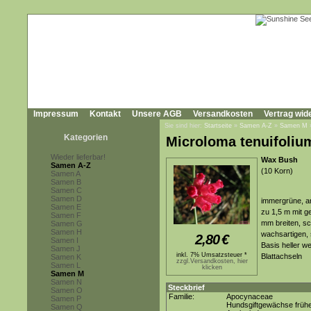
Impressum
Kontakt
Unsere AGB
Versandkosten
Vertrag wid
Sie sind hier:
Startseite
»
Samen A-Z
»
Samen M
Kategorien
Microloma tenuifoliu
Wieder lieferbar!
Wax Bush
Samen A-Z
(10 Korn)
Samen A
Samen B
Samen C
Samen D
immergrüne, an
Samen E
zu 1,5 m mit g
Samen F
mm breiten, sch
Samen G
Samen H
wachsartigen, 
2,80
€
Samen I
Basis heller w
Samen J
inkl. 7% Umsatzsteuer *
Blattachseln
Samen K
zzgl.Versandkosten, hier
Samen L
klicken
Samen M
Samen N
Steckbrief
Samen O
Familie:
Apocynaceae
Samen P
Hundsgiftgewächse frühe
Samen Q