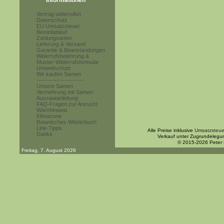
Informationen
Vertrag widerrufen
Datenschutz
EU Umsatzsteuer
Bestellablauf
Zahlungsarten
Lieferung & Versand
Garantie & Beanstandungen
Widerrufsbelehrung &
Muster-Widerrufsformular
Umweltschutz
Wir kaufen Samen
------------------------
Unsere Samen
Vermehrung mit Samen
Aussaatanleitung
FAQ-Fragen zur Anzucht
Warnhinweis
Klimazone
Botanisches Wörterbuch
Link-Tipps
Alle Preise inklusive
Umsatzsteue
Danke
Verkauf unter Zugrundelegu
© 2015-2026 Peter
Freitag, 7. August 2026