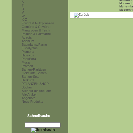
S
Mucuna h
T
Merremi
U
Mesechite
V
W
X-Z
Frucht & Nutzpflanzen
Gemüse & Gewürze
Mangroven & Teich
Palmen & Palmfarne
Acacia
Adenium
Baumfarne/Farne
Eucalyptus
Plumeria
Hibiskus
Passiflora
Musa
Proteen
Samen-Raritäten
Gekeimte Samen
Samen-Sets
Herkunft
PFLANZEN SHOP
Bücher
Alles für die Anzucht
Alle Artikel
Angebote
Neue Produkte
Schnellsuche