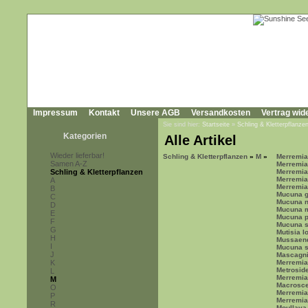
Impressum
Kontakt
Unsere AGB
Versandkosten
Vertrag wid
Sie sind hier:
Startseite
»
Schling & Kletterpflanze
Kategorien
Alle Artikel
Wieder lieferbar!
Schling & Kletterpflanzen
»
M
»
Merremia 
Samen A-Z
Merremia
Schling & Kletterpflanzen
Merremia
Merremia
A
Merremia
B
Mucuna g
C
Mucuna n
D
Mucuna 
E
Mucuna p
F
Mucuna s
G
Mutisia l
H
Mussaend
I
Mucuna s
J
Mascagni
K
Merremia 
Metroside
L
Merremia
M
Macrosce
O
Merremia
P
Merremia
R
Moullava 