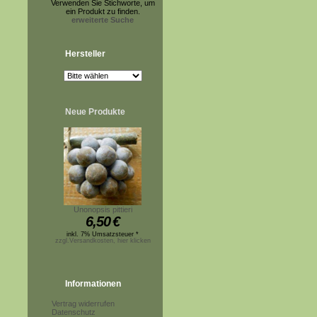
Verwenden Sie Stichworte, um
ein Produkt zu finden.
erweiterte Suche
Hersteller
Neue Produkte
Unonopsis pittieri
6,50
€
inkl. 7% Umsatzsteuer *
zzgl.Versandkosten, hier klicken
Informationen
Vertrag widerrufen
Datenschutz