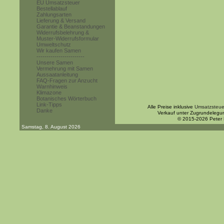
EU Umsatzsteuer
Bestellablauf
Zahlungsarten
Lieferung & Versand
Garantie & Beanstandungen
Widerrufsbelehrung &
Muster-Widerrufsformular
Umweltschutz
Wir kaufen Samen
------------------------
Unsere Samen
Vermehrung mit Samen
Aussaatanleitung
FAQ-Fragen zur Anzucht
Warnhinweis
Klimazone
Botanisches Wörterbuch
Link-Tipps
Alle Preise inklusive
Umsatzsteue
Danke
Verkauf unter Zugrundelegu
© 2015-2026 Peter
Samstag, 8. August 2026