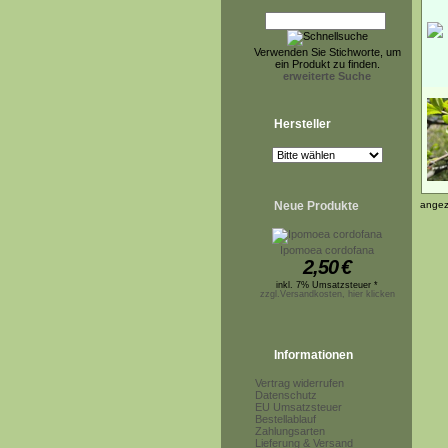
Verwenden Sie Stichworte, um
ein Produkt zu finden.
erweiterte Suche
Hersteller
Neue Produkte
angez
Ipomoea cordofana
2,50
€
inkl. 7% Umsatzsteuer *
zzgl.Versandkosten, hier klicken
Informationen
Vertrag widerrufen
Datenschutz
EU Umsatzsteuer
Bestellablauf
Zahlungsarten
Lieferung & Versand