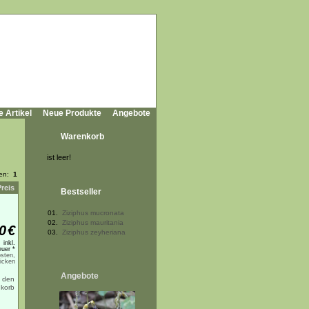
e Artikel
Neue Produkte
Angebote
Warenkorb
ist leer!
ten:
1
Preis
Bestseller
01.
Ziziphus mucronata
02.
Ziziphus mauritania
0
€
03.
Ziziphus zeyheriana
inkl.
uer *
sten,
licken
Angebote