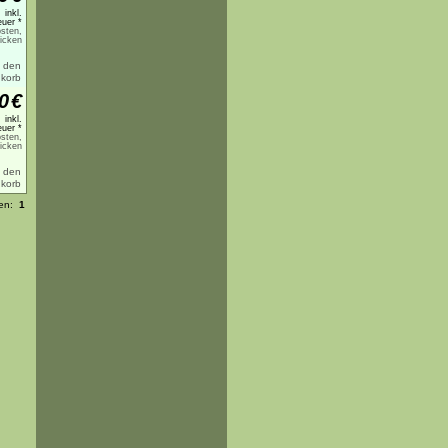
inkl.
uer *
sten,
licken
0
€
inkl.
uer *
sten,
licken
ten:
1