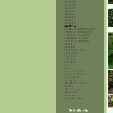
Samen R
Samen S
Samen T
Samen U
Samen V
Samen W
Samen X
Samen Y
Samen Z
Schling & Kletterpflanzen
Frucht & Nutzpflanzen
Gemüse & Gewürze
Mangroven & Teich
Palmen & Palmfarne
Acacia
Adenium
Baumfarne/Farne
Eucalyptus
Plumeria
Hibiskus
Passiflora
Musa
Proteen
Samen-Raritäten
Gekeimte Samen
Samen-Sets
Herkunft
PFLANZEN SHOP
Bücher
Alles für die Anzucht
Alle Artikel
Angebote
Neue Produkte
Schnellsuche