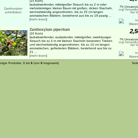
(15 Korn)
laubabwerfender, mittelgroßer Strauch bis zu 2 m oder
7% Umsatzste
mehrstämmiger, kleiner Baum mit großen, dicken Stacheln,
zzgl.Versandko
wechselständig angeordneten, bis zu 25 cm langen
hier k
aromatischen Blättern, bestehend aus bis zu 19 paarig ...
[
mehr lesen
]
Zanthoxylum piperitum
2,5
(10 Korn)
laubabwerfender, ausladender, mittelgroßer, zweihäusiger
7% Umsatzste
Strauch bis zu 4 m mit kleinen Stacheln besetzten Trieben
zzgl.Versandko
und wechselständig angeordneten, bis zu 14 cm langen
hier k
aromatischen, gefiederten Blättern, bestehend aus bis zu
21 ...
[
mehr lesen
]
eigte Produkte:
1
bis
6
(von
6
insgesamt)
Sei