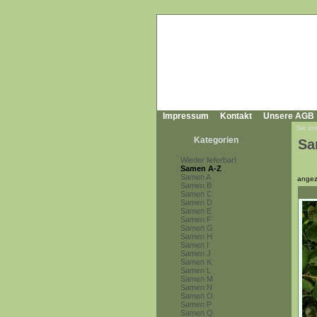
Impressum
Kontakt
Unsere AGB
Sie sin
Kategorien
Sa
Wieder lieferbar!
Samen A-Z
Samen A
angez
Samen B
Samen C
Samen D
Samen E
Samen F
Samen G
Samen H
Samen I
Samen J
Samen K
Samen L
Samen M
Samen N
Samen O
Samen P
Samen Q