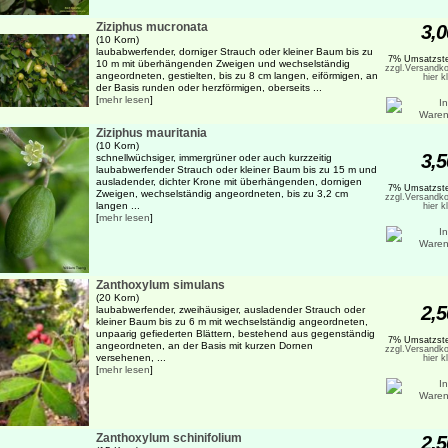
Ziziphus mucronata
3,0
(10 Korn)
laubabwerfender, dorniger Strauch oder kleiner Baum bis zu
7% Umsatzste
10 m mit überhängenden Zweigen und wechselständig
zzgl.Versandko
angeordneten, gestielten, bis zu 8 cm langen, eiförmigen, an
hier k
der Basis runden oder herzförmigen, oberseits ...
[
mehr lesen
]
Ziziphus mauritania
(10 Korn)
3,5
schnellwüchsiger, immergrüner oder auch kurzzeitig
laubabwerfender Strauch oder kleiner Baum bis zu 15 m und
ausladender, dichter Krone mit überhängenden, dornigen
7% Umsatzste
Zweigen, wechselständig angeordneten, bis zu 3,2 cm
zzgl.Versandko
langen ...
hier k
[
mehr lesen
]
Zanthoxylum simulans
(20 Korn)
2,5
laubabwerfender, zweihäusiger, ausladender Strauch oder
kleiner Baum bis zu 6 m mit wechselständig angeordneten,
unpaarig gefiederten Blättern, bestehend aus gegenständig
7% Umsatzste
angeordneten, an der Basis mit kurzen Dornen
zzgl.Versandko
versehenen, ...
hier k
[
mehr lesen
]
Zanthoxylum schinifolium
2,5