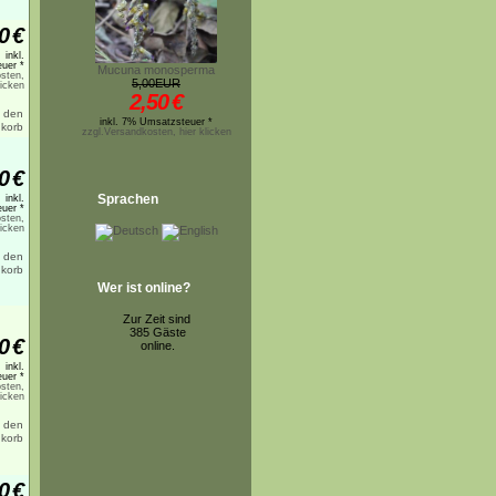
0
€
inkl.
uer *
Mucuna monosperma
sten,
5,00EUR
licken
2,50
€
inkl. 7% Umsatzsteuer *
zzgl.Versandkosten, hier klicken
0
€
Sprachen
inkl.
uer *
sten,
licken
Wer ist online?
Zur Zeit sind
385 Gäste
0
€
online.
inkl.
uer *
sten,
licken
0
€