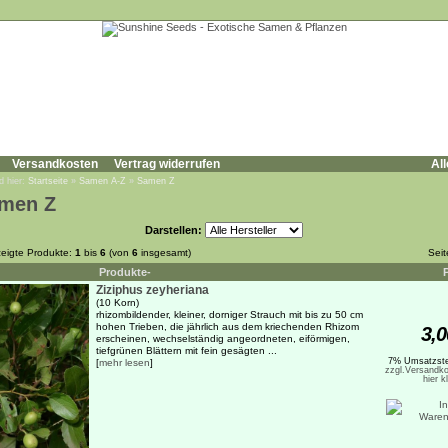
Versandkosten
Vertrag widerrufen
All
d hier:
Startseite
»
Samen A-Z
»
Samen Z
men Z
Darstellen:
eigte Produkte:
1
bis
6
(von
6
insgesamt)
Sei
Produkte-
Ziziphus zeyheriana
(10 Korn)
rhizombildender, kleiner, dorniger Strauch mit bis zu 50 cm
hohen Trieben, die jährlich aus dem kriechenden Rhizom
3,0
erscheinen, wechselständig angeordneten, eiförmigen,
tiefgrünen Blättern mit fein gesägten ...
7% Umsatzste
[
mehr lesen
]
zzgl.Versandko
hier k