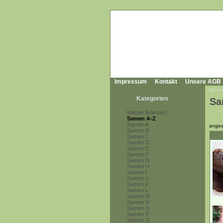
Impressum
Kontakt
Unsere AGB
Sie sin
Kategorien
Sa
Wieder lieferbar!
Samen A-Z
Samen A
angez
Samen B
Samen C
Samen D
Samen E
Samen F
Samen G
Samen H
Samen I
Samen J
Samen K
Samen L
Samen M
Samen N
Samen O
Samen P
Samen Q