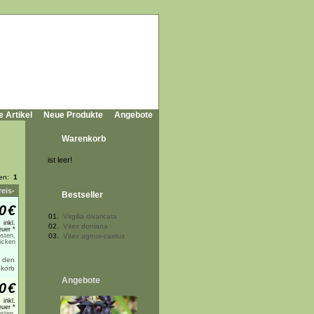
e Artikel
Neue Produkte
Angebote
Warenkorb
ist leer!
ten:
1
reis-
Bestseller
0
€
01.
Virgilia divaricata
inkl.
02.
Vitex doniana
uer *
sten,
03.
Vitex agnus-castus
licken
Angebote
0
€
inkl.
uer *
sten,