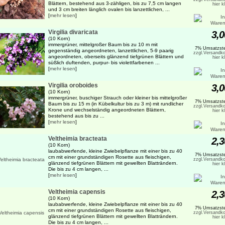
Blättern, bestehend aus 3-zähligen, bis zu 7,5 cm langen
hier k
und 3 cm breiten länglich ovalen bis lanzettlichen, ...
[
mehr lesen
]
Virgilia divaricata
3,0
(10 Korn)
immergrüner, mittelgroßer Baum bis zu 10 m mit
7% Umsatzste
gegenständig angeordneten, lanzettlichen, 5-9 paarig
zzgl.Versandko
angeordneten, oberseits glänzend tiefgrünen Blättern und
hier k
süßlich duftenden, purpur- bis violettfarbenen ...
[
mehr lesen
]
Virgilia oroboides
3,0
(10 Korn)
immergrüner, buschiger Strauch oder kleiner bis mittelgroßer
7% Umsatzste
Baum bis zu 15 m (in Kübelkultur bis zu 3 m) mit rundlicher
zzgl.Versandko
Krone und wechselständig angeordneten Blättern,
hier k
bestehend aus bis zu ...
[
mehr lesen
]
Veltheimia bracteata
2,3
(10 Korn)
laubabwerfende, kleine Zwiebelpflanze mit einer bis zu 40
7% Umsatzste
cm mit einer grundständigen Rosette aus fleischigen,
zzgl.Versandko
glänzend tiefgrünen Blättern mit gewellten Blatträndern.
hier k
Die bis zu 4 cm langen, ...
[
mehr lesen
]
Veltheimia capensis
2,3
(10 Korn)
laubabwerfende, kleine Zwiebelpflanze mit einer bis zu 40
7% Umsatzste
cm mit einer grundständigen Rosette aus fleischigen,
zzgl.Versandko
glänzend tiefgrünen Blättern mit gewellten Blatträndern.
hier k
Die bis zu 4 cm langen, ...