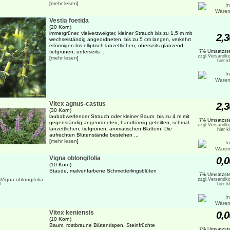
[
mehr lesen
]
Vestia foetida
(20 Korn)
immergrüner, vielverzweigter, kleiner Strauch bis zu 1,5 m mit
2,3
wechselständig angeordneten, bis zu 5 cm langen, verkehrt
eiförmigen bis elliptisch-lanzettlichen, oberseits glänzend
tiefgrünen, unterseits ...
7% Umsatzste
zzgl.Versandko
[
mehr lesen
]
hier k
Vitex agnus-castus
2,3
(30 Korn)
laubabwerfender Strauch oder kleiner Baum bis zu 4 m mit
7% Umsatzste
gegenständig angeordneten, handförmig geteilten, schmal
zzgl.Versandko
lanzettlichen, tiefgrünen, aromatischen Blättern. Die
hier k
aufrechten Blütenstände bestehen ...
[
mehr lesen
]
Vigna oblongifolia
0,0
(10 Korn)
Staude, malvenfarbene Schmetterlingsblüten
7% Umsatzste
zzgl.Versandko
hier k
Vitex keniensis
0,0
(10 Korn)
Baum, rostbraune Blütenrispen, Steinfrüchte
7% Umsatzste