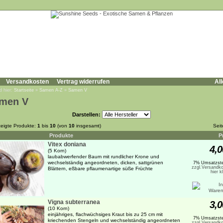
Versandkosten
Vertrag widerrufen
All
d hier:
Startseite
»
Samen A-Z
»
Samen V
men V
Darstellen:
eigte Produkte:
1
bis
10
(von
10
insgesamt)
Sei
Produkte
P
Vitex doniana
4,0
(5 Korn)
laubabwerfender Baum mit rundlicher Krone und
wechselständig angeordneten, dicken, sattgrünen
7% Umsatzste
zzgl.Versandko
Blättern, eßbare pflaumenartige süße Früchte
hier k
Vigna subterranea
3,0
(10 Korn)
einjähriges, flachwüchsiges Kraut bis zu 25 cm mit
7% Umsatzste
kriechenden Stengeln und wechselständig angeordneten
zzgl.Versandko