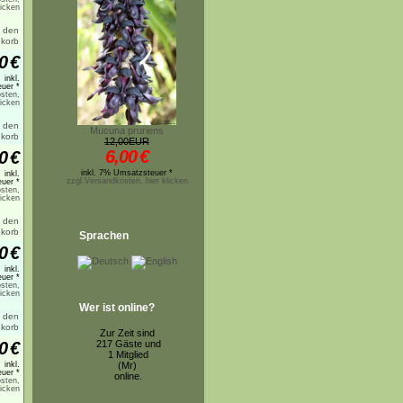
licken
0
€
inkl.
uer *
sten,
licken
Mucuna pruriens
12,00EUR
6,00
€
0
€
inkl. 7% Umsatzsteuer *
inkl.
zzgl.Versandkosten, hier klicken
uer *
sten,
licken
Sprachen
0
€
inkl.
uer *
sten,
licken
Wer ist online?
Zur Zeit sind
0
€
217 Gäste und
1 Mitglied
inkl.
(Mr)
uer *
online.
sten,
licken