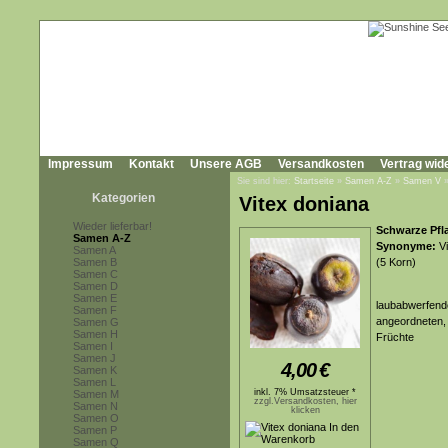
Impressum
Kontakt
Unsere AGB
Versandkosten
Vertrag wid
Sie sind hier:
Startseite
»
Samen A-Z
»
Samen V
Kategorien
Vitex doniana
Wieder lieferbar!
Schwarze Pfl
Samen A-Z
Synonyme:
Vi
Samen A
Samen B
(5 Korn)
Samen C
Samen D
Samen E
laubabwerfend
Samen F
angeordneten, 
Samen G
Samen H
Früchte
Samen I
Samen J
4,00
€
Samen K
Samen L
inkl. 7% Umsatzsteuer *
Samen M
zzgl.Versandkosten, hier
Samen N
klicken
Samen O
Samen P
Samen Q