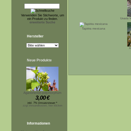
Verwenden Sie Stichworte, um
Uvaria f
ein Produkt zu finden.
erweiterte Suche
Tapirira mexicana
Hersteller
A
Neue Produkte
Aganonerion polymorphum
3,00
€
inkl. 7% Umsatzsteuer *
zzgl.Versandkosten, hier klicken
Informationen