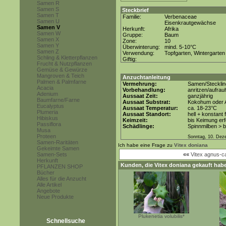
Samen R
Samen S
Steckbrief
Samen T
Familie:
Verbenaceae
Samen U
Eisenkrautgewächse
Samen V
Herkunft:
Afrika
Samen W
Gruppe:
Baum
Samen X
Zone:
10
Samen Y
Überwinterung:
mind. 5-10°C
Samen Z
Verwendung:
Topfgarten, Wintergarten
Schling & Kletterpflanzen
Giftig:
Frucht & Nutzpflanzen
Gemüse & Gewürze
Mangroven & Teich
Anzuchtanleitung
Palmen & Palmfarne
Vermehrung:
Samen/Steckli
Acacia
Vorbehandlung:
anritzen/aufra
Adenium
Aussaat Zeit:
ganzjährig
Baumfarne/Farne
Aussaat Substrat:
Kokohum oder A
Eucalyptus
Aussaat Temperatur:
ca. 18-23°C
Plumeria
Aussaat Standort:
hell + konstant 
Hibiskus
Keimzeit:
bis Keimung erf
Passiflora
Schädlinge:
Spinnmilben > 
Musa
Proteen
Sonntag, 10. Dez
Samen-Raritäten
Ich habe eine Frage zu
Vitex doniana
Gekeimte Samen
Samen-Sets
««
Vitex agnus-ca
Herkunft
Kunden, die
Vitex doniana
gekauft habe
PFLANZEN SHOP
Bücher
Alles für die Anzucht
Alle Artikel
Angebote
Neue Produkte
Plukenetia volubilis*
Schnellsuche