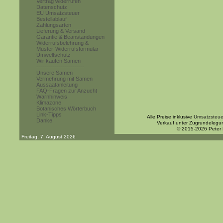
Vertrag widerrufen
Datenschutz
EU Umsatzsteuer
Bestellablauf
Zahlungsarten
Lieferung & Versand
Garantie & Beanstandungen
Widerrufsbelehrung &
Muster-Widerrufsformular
Umweltschutz
Wir kaufen Samen
------------------------
Unsere Samen
Vermehrung mit Samen
Aussaatanleitung
FAQ-Fragen zur Anzucht
Warnhinweis
Klimazone
Botanisches Wörterbuch
Link-Tipps
Alle Preise inklusive
Umsatzsteue
Danke
Verkauf unter Zugrundelegu
© 2015-2026 Peter
Freitag, 7. August 2026