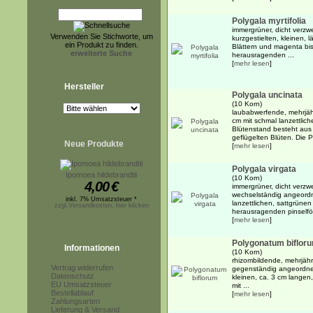
Polygala myrtifolia
immergrüner, dicht verzwe
Verwenden Sie Stichworte, um
kurzgestielten, kleinen, 
ein Produkt zu finden.
Blättern und magenta bis
erweiterte Suche
herausragenden ...
[
mehr lesen
]
Hersteller
Polygala uncinata
(10 Korn)
laubabwerfende, mehrjähr
cm mit schmal lanzettlic
Blütenstand besteht aus 
geflügelten Blüten. Die Pf
Neue Produkte
[
mehr lesen
]
Polygala virgata
Ipomoea hildebrandtii
(10 Korn)
4,00
€
immergrüner, dicht verzwe
wechselständig angeordn
inkl. 7% Umsatzsteuer *
lanzettlichen, sattgrünen
zzgl.Versandkosten, hier klicken
herausragenden pinselför
[
mehr lesen
]
Polygonatum biflor
Informationen
(10 Korn)
rhizombildende, mehrjähr
Vertrag widerrufen
gegenständig angeordne
Datenschutz
kleinen, ca. 3 cm langen
EU Umsatzsteuer
mit ...
Bestellablauf
[
mehr lesen
]
Zahlungsarten
Lieferung & Versand