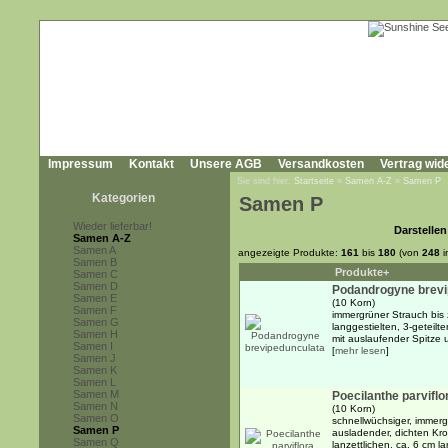
Impressum
Kontakt
Unsere AGB
Versandkosten
Vertrag wid
Sie sind hier:
Startseite
»
Samen A-Z
»
Samen P
Kategorien
Samen P
Wieder lieferbar!
Darstellen
Samen A-Z
Samen A
angezeigte Produkte:
161
bis
180
(von
248
i
Samen B
Produkte+
Samen C
Samen D
Podandrogyne brevi
Samen E
(10 Korn)
Samen F
immergrüner Strauch bis
Samen G
langgestielten, 3-geteilt
Samen H
mit auslaufender Spitze u
Samen I
[
mehr lesen
]
Samen J
Samen K
Samen L
Samen M
Poecilanthe parviflo
Samen N
(10 Korn)
Samen O
schnellwüchsiger, immerg
Samen P
ausladender, dichten Kr
Samen Q
lanzettlichen, ca. 6 cm l