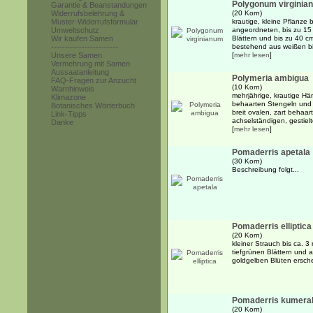
Polygonum virginia
Garantie & Beanstandungen
Widerrufsbelehrung &
(20 Korn)
Muster-Widerrufsformular
krautige, kleine Pflanze 
Umweltschutz
angeordneten, bis zu 15
Wir kaufen Samen
Blättern und bis zu 40 
------------------------
bestehend aus weißen bis
Unsere Samen
[
mehr lesen
]
Vermehrung mit Samen
Aussaatanleitung
Polymeria ambigua
FAQ-Fragen zur Anzucht
(10 Korn)
Warnhinweis
mehrjährige, krautige Hä
Klimazone
behaarten Stengeln und 
Botanisches Wörterbuch
breit ovalen, zart behaar
Link-Tipps
achselständigen, gestielt
Danke
[
mehr lesen
]
Pomaderris apetala
(30 Korn)
Beschreibung folgt...
Pomaderris elliptica
(20 Korn)
kleiner Strauch bis ca. 3
tiefgrünen Blättern und 
goldgelben Blüten ersch
Pomaderris kumera
(20 Korn)