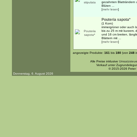
gezahnten Blatträndern 
Blüten ...
[
mehr lesen
]
Pouteria sapota*
(1 Korn)
immergrüner oder auch l
bis zu 25 m mit kurzem,
und 16 cm breiten, längli
Blättern mit ...
[
mehr lesen
]
angezeigte Produkte:
161
bis
180
(von
248
i
Alle Preise inklusive
Umsatzsteue
Verkauf unter Zugrundelegu
© 2015-2026 Peter
Donnerstag, 6. August 2026