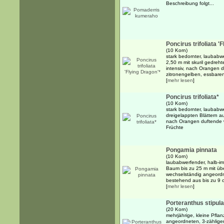
Beschreibung folgt...
Poncirus trifoliata '
(10 Korn)
stark bedornter, laubabw
2,50 m mit skuril gedreht
intensiv, nach Orangen d
zitronengelben, essbaren
[
mehr lesen
]
Poncirus trifoliata*
(10 Korn)
stark bedornter, laubabw
dreigelappten Blättern auf
nach Orangen duftende we
Früchte
Pongamia pinnata
(10 Korn)
laubabwerfender, halb-i
Baum bis zu 25 m mit ü
wechselständig angeordn
bestehend aus bis zu 9 ov
[
mehr lesen
]
Porteranthus stipula
(20 Korn)
mehrjährige, kleine Pfla
angeordneten, 3-zähligen,