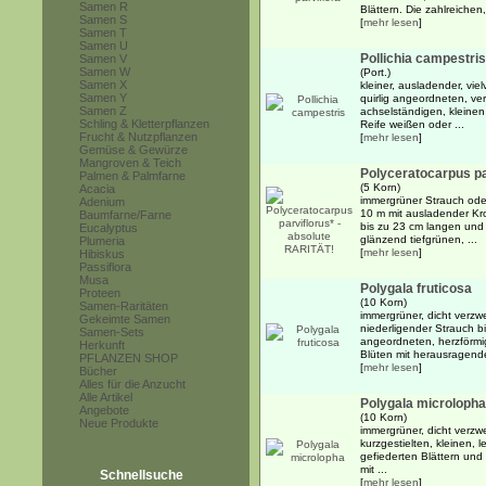
Samen R
Blättern. Die zahlreichen
Samen S
[
mehr lesen
]
Samen T
Samen U
Pollichia campestris
Samen V
Samen W
(Port.)
Samen X
kleiner, ausladender, vie
Samen Y
quirlig angeordneten, ver
Samen Z
achselständigen, kleinen
Schling & Kletterpflanzen
Reife weißen oder ...
Frucht & Nutzpflanzen
[
mehr lesen
]
Gemüse & Gewürze
Mangroven & Teich
Polyceratocarpus pa
Palmen & Palmfarne
(5 Korn)
Acacia
immergrüner Strauch oder
Adenium
10 m mit ausladender K
Baumfarne/Farne
bis zu 23 cm langen und 
Eucalyptus
glänzend tiefgrünen, ...
Plumeria
[
mehr lesen
]
Hibiskus
Passiflora
Musa
Polygala fruticosa
Proteen
(10 Korn)
Samen-Raritäten
immergrüner, dicht verzwe
Gekeimte Samen
niederligender Strauch b
Samen-Sets
angeordneten, herzförmig
Herkunft
Blüten mit herausragende
PFLANZEN SHOP
[
mehr lesen
]
Bücher
Alles für die Anzucht
Alle Artikel
Polygala microlopha
Angebote
(10 Korn)
Neue Produkte
immergrüner, dicht verzwe
kurzgestielten, kleinen, l
gefiederten Blättern und 
mit ...
Schnellsuche
[
mehr lesen
]