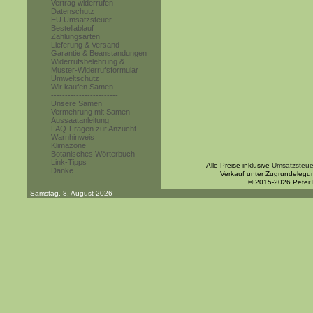
Vertrag widerrufen
Datenschutz
EU Umsatzsteuer
Bestellablauf
Zahlungsarten
Lieferung & Versand
Garantie & Beanstandungen
Widerrufsbelehrung &
Muster-Widerrufsformular
Umweltschutz
Wir kaufen Samen
------------------------
Unsere Samen
Vermehrung mit Samen
Aussaatanleitung
FAQ-Fragen zur Anzucht
Warnhinweis
Klimazone
Botanisches Wörterbuch
Link-Tipps
Alle Preise inklusive
Umsatzsteue
Danke
Verkauf unter Zugrundelegu
© 2015-2026 Peter
Samstag, 8. August 2026