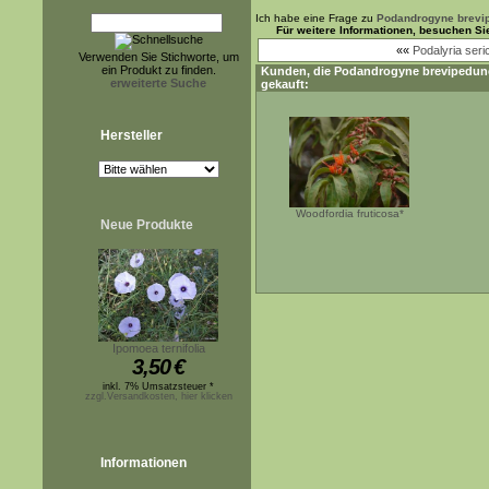
Ich habe eine Frage zu
Podandrogyne brevi
Für weitere Informationen, besuchen Si
««
Podalyria seri
Verwenden Sie Stichworte, um
ein Produkt zu finden.
Kunden, die
Podandrogyne brevipedun
erweiterte Suche
gekauft:
Hersteller
Woodfordia fruticosa*
Neue Produkte
Ipomoea ternifolia
3,50
€
inkl. 7% Umsatzsteuer *
zzgl.Versandkosten, hier klicken
Informationen