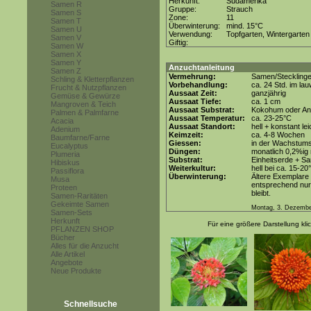
Herkunft:
Südamerika
Samen R
Gruppe:
Strauch
Samen S
Zone:
11
Samen T
Überwinterung:
mind. 15°C
Samen U
Verwendung:
Topfgarten, Wintergarten
Samen V
Giftig:
Samen W
Samen X
Samen Y
Anzuchtanleitung
Samen Z
Vermehrung:
Samen/Steckling
Schling & Kletterpflanzen
Vorbehandlung:
ca. 24 Std. im l
Frucht & Nutzpflanzen
Aussaat Zeit:
ganzjährig
Gemüse & Gewürze
Aussaat Tiefe:
ca. 1 cm
Mangroven & Teich
Aussaat Substrat:
Kokohum oder Anz
Palmen & Palmfarne
Aussaat Temperatur:
ca. 23-25°C
Acacia
Aussaat Standort:
hell + konstant le
Adenium
Keimzeit:
ca. 4-8 Wochen
Baumfarne/Farne
Giessen:
in der Wachstums
Eucalyptus
Düngen:
monatlich 0,2%ig
Plumeria
Substrat:
Einheitserde + Sa
Hibiskus
Weiterkultur:
hell bei ca. 15-20
Passiflora
Überwinterung:
Ältere Exemplare
Musa
entsprechend nur 
Proteen
bleibt.
Samen-Raritäten
Gekeimte Samen
Montag, 3. Dezembe
Samen-Sets
Herkunft
Für eine größere Darstellung kli
PFLANZEN SHOP
Bücher
Alles für die Anzucht
Alle Artikel
Angebote
Neue Produkte
Schnellsuche