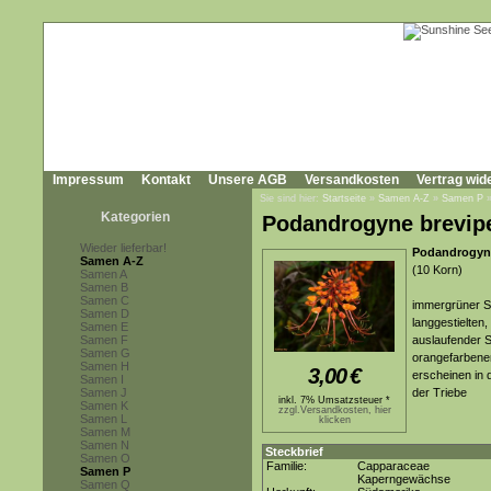
Impressum
Kontakt
Unsere AGB
Versandkosten
Vertrag wid
Sie sind hier:
Startseite
»
Samen A-Z
»
Samen P
Kategorien
Podandrogyne brevip
Wieder lieferbar!
Podandrogyn
Samen A-Z
(10 Korn)
Samen A
Samen B
Samen C
immergrüner St
Samen D
langgestielten,
Samen E
Samen F
auslaufender Sp
Samen G
orangefarbenen
Samen H
3,00
€
erscheinen in 
Samen I
Samen J
der Triebe
inkl. 7% Umsatzsteuer *
Samen K
zzgl.Versandkosten, hier
Samen L
klicken
Samen M
Samen N
Steckbrief
Samen O
Familie:
Capparaceae
Samen P
Kaperngewächse
Samen Q