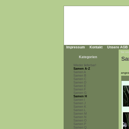
Impressum
Kontakt
Unsere AGB
Sie sin
Kategorien
Sa
Wieder lieferbar!
Samen A-Z
Samen A
angez
Samen B
Samen C
Samen D
Samen E
Samen F
Samen G
Samen H
Samen I
Samen J
Samen K
Samen L
Samen M
Samen N
Samen O
Samen P
Samen Q