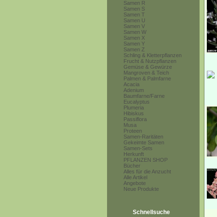
Samen R
Samen S
Samen T
Samen U
Samen V
Samen W
Samen X
Samen Y
Samen Z
Schling & Kletterpflanzen
Frucht & Nutzpflanzen
Gemüse & Gewürze
Mangroven & Teich
Palmen & Palmfarne
Acacia
Adenium
Baumfarne/Farne
Eucalyptus
Plumeria
Hibiskus
Passiflora
Musa
Proteen
Samen-Raritäten
Gekeimte Samen
Samen-Sets
Herkunft
PFLANZEN SHOP
Bücher
Alles für die Anzucht
Alle Artikel
Angebote
Neue Produkte
Schnellsuche