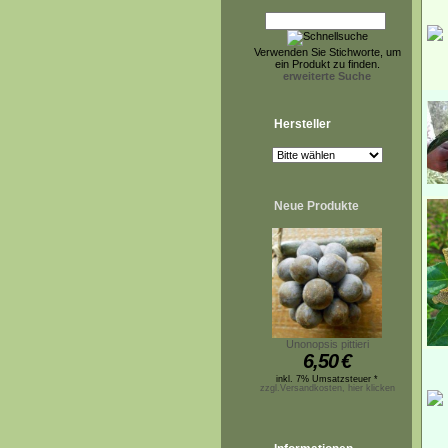
Verwenden Sie Stichworte, um
ein Produkt zu finden.
erweiterte Suche
Hersteller
Neue Produkte
Unonopsis pittieri
6,50
€
inkl. 7% Umsatzsteuer *
zzgl.Versandkosten, hier klicken