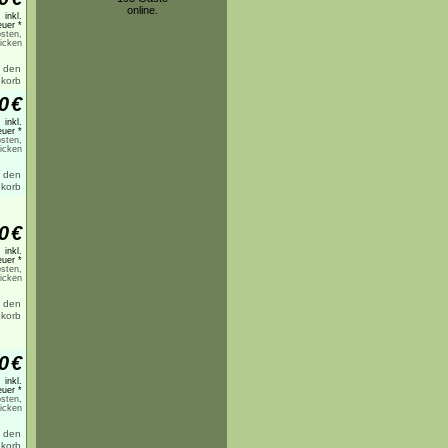
online.
inkl.
uer *
sten,
licken
0
€
inkl.
uer *
sten,
licken
0
€
inkl.
uer *
sten,
licken
0
€
inkl.
uer *
sten,
licken