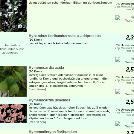
violett gefärbten schuhförmigen Blüten mit dunklem Zentrum
7% Umsatzste
zzgl.Versandko
hier k
Hybanthus floribundus subsp. addpressus
2,3
(10 Korn)
derzeit liegen noch keine Informationen vor!
7% Umsatzste
zzgl.Versandko
hier k
Hymenocardia acida
2,5
(10 Korn)
immergrüner Strauch oder kleiner Baum bis zu 9 m mit
7% Umsatzste
rundlicher Krone und wechselständig angeordneten, dünn
zzgl.Versandko
ledrigen, gestielten, länglich-elliptischen bis zu 8,75 cm
hier k
langen und 3,75 cm breiten, tiefgrünen ...
[
mehr lesen
]
Hymenocardia ulmoides
2,5
(10 Korn)
immergrüner, zweihäusiger, hoher Strauch bis zu 5 m oder
7% Umsatzste
Baum bis zu 30 m mit rundlicher Krone und wechselständig
zzgl.Versandko
angeordneten, dünn ledrigen, gestielten, eiförmigen bis
hier k
elliptischen bis zu 5,5 cm langen und 4 cm ...
[
mehr lesen
]
Hymenodictyon floribundum
2,7