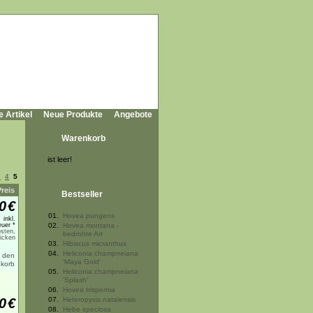
e Artikel
Neue Produkte
Angebote
Warenkorb
ist leer!
3
4
5
Preis
Bestseller
0
€
01.
Hovea pungens
inkl.
uer *
02.
Hovea montana -
sten,
bedrohte Art
licken
03.
Hibiscus micranthus
04.
Heliconia champneiana
'Maya Gold'
05.
Heliconia champneiana
'Splash'
06.
Hovea trisperma
0
€
07.
Heteropyxis natalensis
08.
Hebe speciosa