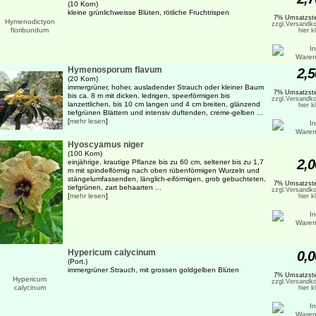
(10 Korn)
kleine grünlichweisse Blüten, rötliche Fruchtrispen
7% Umsatzste
zzgl.Versandko
hier k
Hymenosporum flavum
2,5
(20 Korn)
immergrüner, hoher, ausladender Strauch oder kleiner Baum
7% Umsatzste
bis ca. 8 m mit dicken, ledrigen, speerförmigen bis
zzgl.Versandko
lanzettlichen, bis 10 cm langen und 4 cm breiten, glänzend
hier k
tiefgrünen Blättern und intensiv duftenden, creme-gelben ...
[
mehr lesen
]
Hyoscyamus niger
(100 Korn)
2,0
einjährige, krautige Pflanze bis zu 60 cm, seltener bis zu 1,7
m mit spindelförmig nach oben rübenförmigen Wurzeln und
stängelumfassenden, länglich-eiförmigen, grob gebuchteten,
7% Umsatzste
tiefgrünen, zart behaarten ...
zzgl.Versandko
[
mehr lesen
]
hier k
Hypericum calycinum
0,0
(Port.)
immergrüner Strauch, mit grossen goldgelben Blüten
7% Umsatzste
zzgl.Versandko
hier k