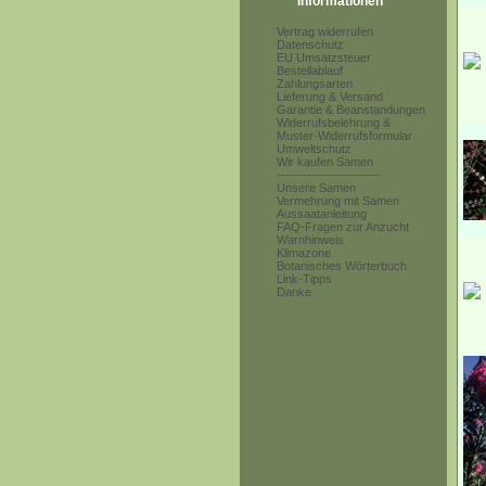
Informationen
Vertrag widerrufen
Datenschutz
EU Umsatzsteuer
Bestellablauf
Zahlungsarten
Lieferung & Versand
Garantie & Beanstandungen
Widerrufsbelehrung &
Muster-Widerrufsformular
Umweltschutz
Wir kaufen Samen
------------------------
Unsere Samen
Vermehrung mit Samen
Aussaatanleitung
FAQ-Fragen zur Anzucht
Warnhinweis
Klimazone
Botanisches Wörterbuch
Link-Tipps
Danke