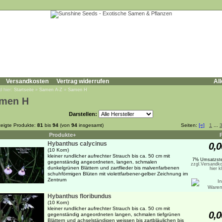
Versandkosten
Vertrag widerrufen
All
d hier:
Startseite
»
Samen A-Z
»
Samen H
men H
Darstellen:
eigte Produkte:
81
bis
94
(von
94
insgesamt)
Seiten:
[«]
1
...
Produkte+
Hybanthus calycinus
0,0
(10 Korn)
kleiner rundlicher aufrechter Strauch bis ca. 50 cm mit
7% Umsatzste
gegenständig angeordneten, langen, schmalen
zzgl.Versandko
dunkelgrünen Blättern und zartflieder bis malvenfarbenen
hier k
schuhförmigen Blüten mit violettfarbener-gelber Zeichnung im
Zentrum
Hybanthus floribundus
(10 Korn)
kleiner rundlicher aufrechter Strauch bis ca. 50 cm mit
0,0
gegenständig angeordneten langen, schmalen tiefgrünen
Blättern und achselständigen weissen bis zartbläulichen bis