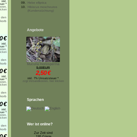
inkl.
09.
Hebe elliptica
uer *
sten,
10.
Hibiscus moscheutos
licken
(Kundenzüchtung)
Angebote
0
€
inkl.
uer *
sten,
licken
Mucuna monosperma
5,00EUR
0
€
2,50
€
inkl.
inkl. 7% Umsatzsteuer *
uer *
zzgl.Versandkosten, hier klicken
sten,
licken
Sprachen
0
€
inkl.
uer *
sten,
licken
Wer ist online?
Zur Zeit sind
0
€
195 Gäste