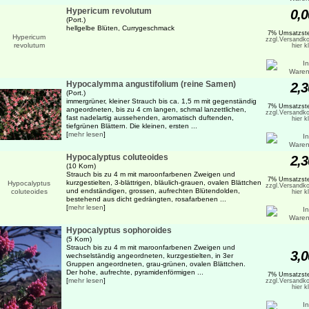
Hypericum revolutum
0,0
(Port.)
hellgelbe Blüten, Currygeschmack
7% Umsatzste
zzgl.Versandko
hier k
Hypocalymma angustifolium (reine Samen)
2,3
(Port.)
immergrüner, kleiner Strauch bis ca. 1,5 m mit gegenständig
7% Umsatzste
angeordneten, bis zu 4 cm langen, schmal lanzettlichen,
zzgl.Versandko
fast nadelartig aussehenden, aromatisch duftenden,
hier k
tiefgrünen Blättern. Die kleinen, ersten ...
[
mehr lesen
]
Hypocalyptus coluteoides
2,3
(10 Korn)
Strauch bis zu 4 m mit maroonfarbenen Zweigen und
7% Umsatzste
kurzgestielten, 3-blättrigen, bläulich-grauen, ovalen Blättchen
zzgl.Versandko
und endständigen, grossen, aufrechten Blütendolden,
hier k
bestehend aus dicht gedrängten, rosafarbenen ...
[
mehr lesen
]
Hypocalyptus sophoroides
(5 Korn)
Strauch bis zu 4 m mit maroonfarbenen Zweigen und
3,0
wechselständig angeordneten, kurzgestielten, in 3er
Gruppen angeordneten, grau-grünen, ovalen Blättchen.
Der hohe, aufrechte, pyramidenförmigen ...
7% Umsatzste
[
mehr lesen
]
zzgl.Versandko
hier k