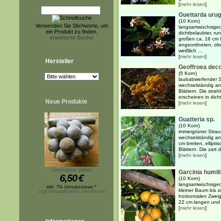
[
mehr lesen
]
Guettarda uru
(10 Korn)
Verwenden Sie Stichworte, um
langsamwüchsiger,
ein Produkt zu finden.
dichtbelaubter, ru
erweiterte Suche
großen ca. 16 cm 
angeordneten, ober
weißlich ...
[
mehr lesen
]
Hersteller
Geoffroea deco
(5 Korn)
laubabwerfender S
wechselständig an
Blättern. Die stra
erscheinen in dich
Neue Produkte
[
mehr lesen
]
Guatteria sp.
(10 Korn)
immergrüner Strau
wechselständig an
cm breiten, ellipti
Blättern. Die zart 
[
mehr lesen
]
Unonopsis pittieri
Garcinia humili
6,50
€
(10 Korn)
langsamwüchsiger,
inkl. 7% Umsatzsteuer *
kleiner Baum bis z
zzgl.Versandkosten, hier klicken
horizontalen Zwei
22 cm langen und 1
[
mehr lesen
]