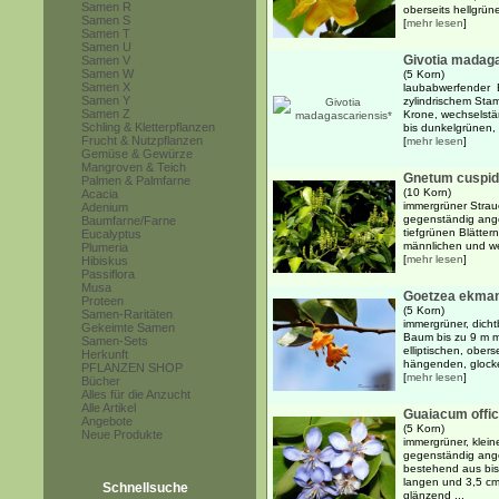
Samen R
oberseits hellgrüne
Samen S
[
mehr lesen
]
Samen T
Samen U
Givotia madag
Samen V
Samen W
(5 Korn)
Samen X
laubabwerfender B
Samen Y
zylindrischem Sta
Samen Z
Krone, wechselstän
Schling & Kletterpflanzen
bis dunkelgrünen, 
Frucht & Nutzpflanzen
[
mehr lesen
]
Gemüse & Gewürze
Mangroven & Teich
Gnetum cuspi
Palmen & Palmfarne
(10 Korn)
Acacia
immergrüner Strau
Adenium
gegenständig angeo
Baumfarne/Farne
tiefgrünen Blätter
Eucalyptus
männlichen und wei
Plumeria
[
mehr lesen
]
Hibiskus
Passiflora
Musa
Goetzea ekman
Proteen
(5 Korn)
Samen-Raritäten
immergrüner, dicht
Gekeimte Samen
Baum bis zu 9 m m
Samen-Sets
elliptischen, obers
Herkunft
hängenden, glocke
PFLANZEN SHOP
[
mehr lesen
]
Bücher
Alles für die Anzucht
Alle Artikel
Guaiacum offic
Angebote
(5 Korn)
Neue Produkte
immergrüner, klein
gegenständig ange
bestehend aus bis
langen und 3,5 cm 
Schnellsuche
glänzend ...