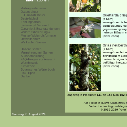
Informationen
Vertrag widerrufen
Datenschutz
EU Umsatzsteuer
Guettarda crisp
Bestellablauf
(5 Korn)
Zahlungsarten
immergrüner bis h
Lieferung & Versand
dichtbelaubter, kl
Garantie & Beanstandungen
gegenständig ange
Widerrufsbelehrung &
helleren Blättern mi
Muster-Widerrufsformular
[
mehr lesen
]
Umweltschutz
Wir kaufen Samen
Grias neuberthi
------------------------
Unsere Samen
(1 Korn)
Vermehrung mit Samen
immergrüner, hoher
Aussaatanleitung
zylindrischem Sta
FAQ-Fragen zur Anzucht
breiten, ledrigen, 
Warnhinweis
auffälliger Nervatur
Klimazone
[
mehr lesen
]
Botanisches Wörterbuch
Link-Tipps
Danke
angezeigte Produkte:
141
bis
152
(von
152
i
Alle Preise inklusive
Umsatzsteue
Verkauf unter Zugrundelegu
© 2015-2026 Peter
Samstag, 8. August 2026