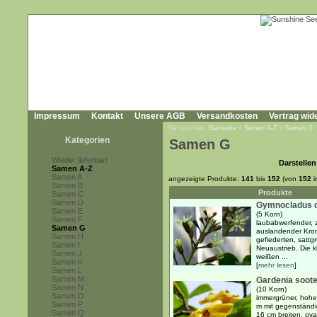
Impressum
Kontakt
Unsere AGB
Versandkosten
Vertrag wid
Sie sind hier:
Startseite
»
Samen A-Z
»
Samen G
Kategorien
Samen G
Wieder lieferbar!
Darstellen
Samen A-Z
Samen A
angezeigte Produkte:
141
bis
152
(von
152
i
Samen B
Produkte
Samen C
Samen D
Gymnocladus d
Samen E
(5 Korn)
Samen F
laubabwerfender, 
Samen G
auslandender Kron
Samen H
gefiederten, sattg
Samen I
Neuaustrieb. Die k
Samen J
weißen ...
Samen K
[
mehr lesen
]
Samen L
Samen M
Gardenia soot
Samen N
(10 Korn)
Samen O
immergrüner, hohe
Samen P
m mit gegenständi
Samen Q
16 cm breiten, oval