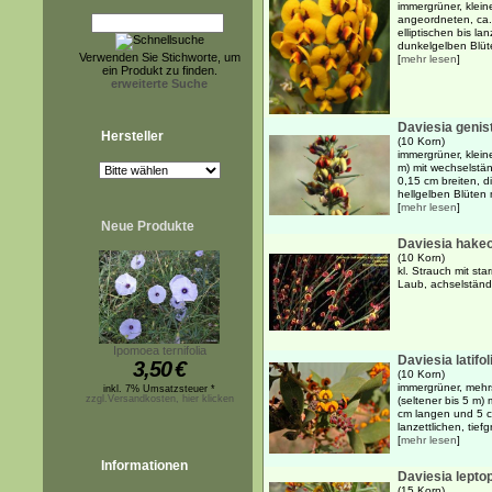
immergrüner, klein
angeordneten, ca.
elliptischen bis la
dunkelgelben Blüte
Verwenden Sie Stichworte, um
[
mehr lesen
]
ein Produkt zu finden.
erweiterte Suche
Daviesia genist
Hersteller
(10 Korn)
immergrüner, klein
m) mit wechselstä
0,15 cm breiten, d
hellgelben Blüten m
[
mehr lesen
]
Neue Produkte
Daviesia hake
(10 Korn)
kl. Strauch mit st
Laub, achselständ
Ipomoea ternifolia
Daviesia latifol
3,50
€
(10 Korn)
immergrüner, mehr
inkl. 7% Umsatzsteuer *
zzgl.Versandkosten, hier klicken
(seltener bis 5 m)
cm langen und 5 cm
lanzettlichen, tief
[
mehr lesen
]
Informationen
Daviesia lepto
(15 Korn)