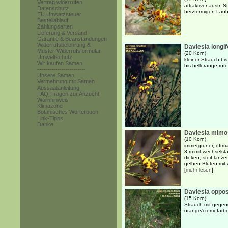
Vertrag widerrufen
attraktiver austr.
Datenschutz
herzförmigen Laub
EU Umsatzsteuer
Bestellablauf
Zahlungsarten
Lieferung & Versand
Garantie & Beanstandungen
Widerrufsbelehrung &
Daviesia longif
Muster-Widerrufsformular
(20 Korn)
Umweltschutz
kleiner Strauch b
Wir kaufen Samen
bis hellorange-rot
------------------------
Unsere Samen
Vermehrung mit Samen
Aussaatanleitung
FAQ-Fragen zur Anzucht
Warnhinweis
Klimazone
Botanisches Wörterbuch
Link-Tipps
Danke
Daviesia mimo
(10 Korn)
immergrüner, oftma
3 m mit wechselst
dicken, steif lanze
gelben Blüten mit w
[
mehr lesen
]
Daviesia opposi
(15 Korn)
Strauch mit gege
orange/cremefarb