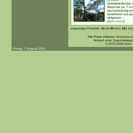
laubabwerfender, 
Baum bis ca. 7 m
wechselständig an
bestehend aus paa
tiefgrünen ...
[
mehr lesen
]
angezeigte Produkte:
41
bis
60
(von
161
ins
Alle Preise inklusive
Umsatzsteue
Verkauf unter Zugrundelegu
© 2015-2026 Peter
Freitag, 7. August 2026