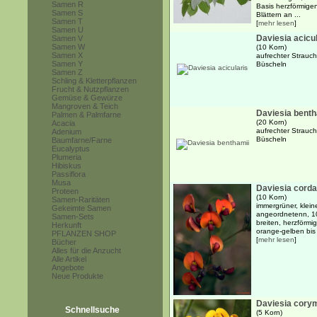
Samen R
Basis herzförmigen
Samen S
Blättern an ...
Samen T
[
mehr lesen
]
Samen U
Daviesia acicu
Samen V
Samen W
(10 Korn)
Samen X
aufrechter Strauch
Samen Y
Büscheln
Samen Z
Schling & Kletterpflanzen
Frucht & Nutzpflanzen
Gemüse & Gewürze
Mangroven & Teich
Daviesia benth
Palmen & Palmfarne
(20 Korn)
Acacia
aufrechter Strauch
Adenium
Büscheln
Baumfarne/Farne
Eucalyptus
Plumeria
Hibiskus
Passiflora
Musa
Daviesia corda
Proteen
(10 Korn)
Samen-Raritäten
immergrüner, klein
Gekeimte Samen
angeordnetenn, 1
Samen-Sets
breiten, herzförmi
Herkunft
orange-gelben bis 
PFLANZEN SHOP
[
mehr lesen
]
Bücher
Alles für die Anzucht
Alle Artikel
Angebote
Neue Produkte
Daviesia cory
Schnellsuche
(5 Korn)