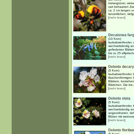
immergrüner, vielve
zart behaarten Zw
ca. 2 cm langen un
lanzettlichen, tiefg
[
mehr lesen
]
Decaisnea farg
(10 Korn)
laubabwerfender, a
wechselständig an
gefiederten Blätt
bis zu 25 elliptisc
[
mehr lesen
]
Delonix decary
(5 Korn)
laubabwerfender, k
flaschenförmigen
Blättern, bestehen
Blättchen. Die bis
[
mehr lesen
]
Delonix elata
(5 Korn)
laubabwerfender, k
wechselständig an
angeordneten, tie
Blüten mit weinro
[
mehr lesen
]
Delonix floribu
(5 Korn)