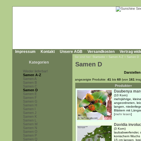
Impressum
Kontakt
Unsere AGB
Versandkosten
Vertrag wid
Sie sind hier:
Startseite
»
Samen A-Z
»
Samen D
Kategorien
Samen D
Wieder lieferbar!
Darstellen
Samen A-Z
Samen A
angezeigte Produkte:
41
bis
60
(von
161
ins
Samen B
Produkte+
Samen C
Samen D
Daubenya marg
Samen E
(10 Korn)
Samen F
mehrjährige, klein
Samen G
angeordneten, lei
Samen H
langen, niederlieg
Samen I
Blättern mit Längsri
Samen J
[
mehr lesen
]
Samen K
Samen L
Samen M
Davidia involu
Samen N
(3 Korn)
Samen O
laubabwerfender, 
Samen P
konischem Wuchs 
Samen Q
15 cm langen, brei