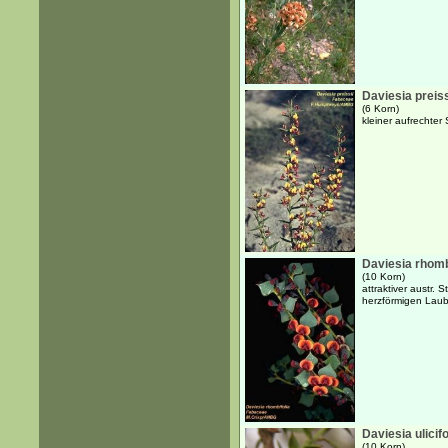
Daviesia preiss
(6 Korn)
kleiner aufrechter
Daviesia rhomb
(10 Korn)
attraktiver austr.
herzförmigen Laub
Daviesia ulicifo
(10 Korn)