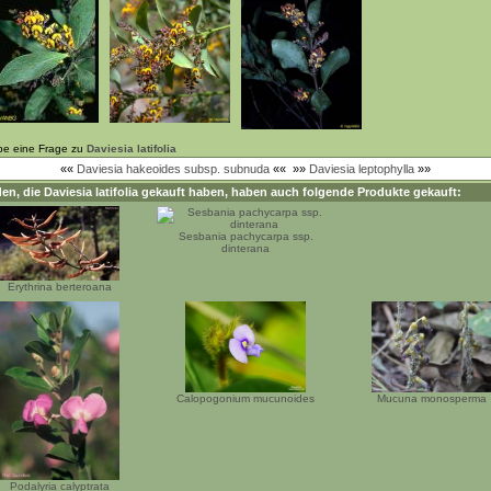
be eine Frage zu
Daviesia latifolia
««
Daviesia hakeoides subsp. subnuda
««
»»
Daviesia leptophylla
»»
en, die
Daviesia latifolia
gekauft haben, haben auch folgende Produkte gekauft:
Sesbania pachycarpa ssp.
dinterana
Erythrina berteroana
Calopogonium mucunoides
Mucuna monosperma
Podalyria calyptrata