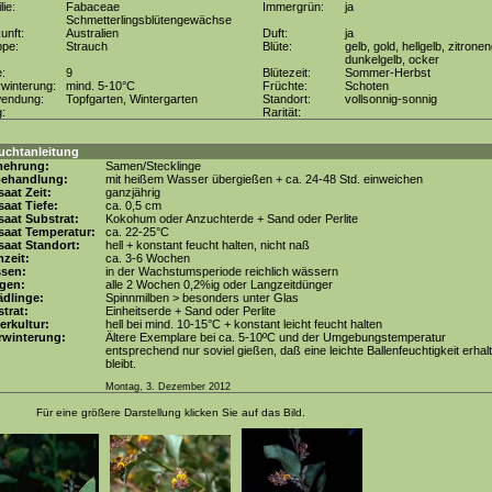
lie:
Fabaceae
Immergrün:
ja
Schmetterlingsblütengewächse
unft:
Australien
Duft:
ja
ppe:
Strauch
Blüte:
gelb, gold, hellgelb, zitronen
dunkelgelb, ocker
e:
9
Blütezeit:
Sommer-Herbst
winterung:
mind. 5-10°C
Früchte:
Schoten
wendung:
Topfgarten, Wintergarten
Standort:
vollsonnig-sonnig
g:
Rarität:
uchtanleitung
mehrung:
Samen/Stecklinge
behandlung:
mit heißem Wasser übergießen + ca. 24-48 Std. einweichen
aat Zeit:
ganzjährig
aat Tiefe:
ca. 0,5 cm
aat Substrat:
Kokohum oder Anzuchterde + Sand oder Perlite
saat Temperatur:
ca. 22-25°C
aat Standort:
hell + konstant feucht halten, nicht naß
zeit:
ca. 3-6 Wochen
ssen:
in der Wachstumsperiode reichlich wässern
gen:
alle 2 Wochen 0,2%ig oder Langzeitdünger
dlinge:
Spinnmilben > besonders unter Glas
trat:
Einheitserde + Sand oder Perlite
erkultur:
hell bei mind. 10-15°C + konstant leicht feucht halten
rwinterung:
Ältere Exemplare bei ca. 5-10ºC und der Umgebungstemperatur
entsprechend nur soviel gießen, daß eine leichte Ballenfeuchtigkeit erhal
bleibt.
Montag, 3. Dezember 2012
Für eine größere Darstellung klicken Sie auf das Bild.