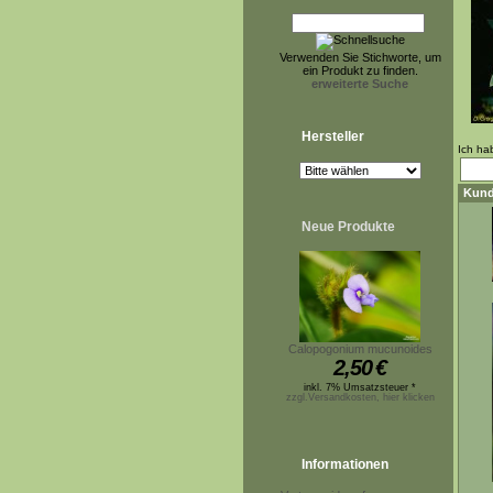
Verwenden Sie Stichworte, um
ein Produkt zu finden.
erweiterte Suche
Hersteller
Ich ha
Kund
Neue Produkte
Calopogonium mucunoides
2,50
€
inkl. 7% Umsatzsteuer *
zzgl.Versandkosten, hier klicken
Informationen