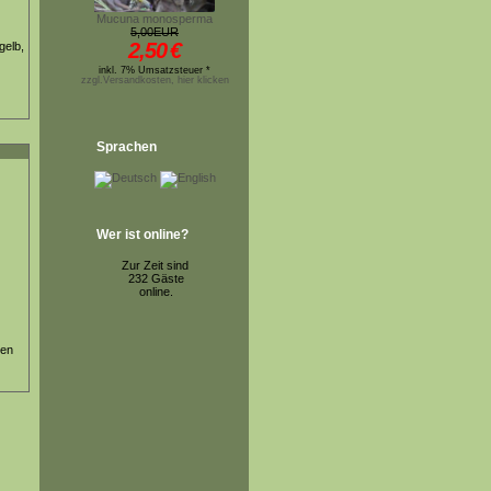
Mucuna monosperma
5,00EUR
2,50
€
gelb,
inkl. 7% Umsatzsteuer *
zzgl.Versandkosten, hier klicken
Sprachen
Wer ist online?
Zur Zeit sind
232 Gäste
online.
ten