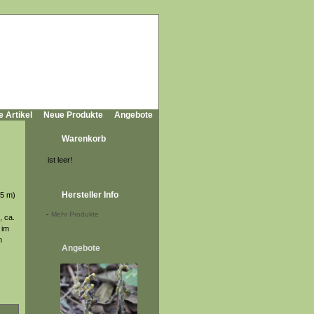
e Artikel
Neue Produkte
Angebote
Warenkorb
ist leer!
Hersteller Info
 5 m)
-
Mehr Produkte
, ca.
 im
n
Angebote