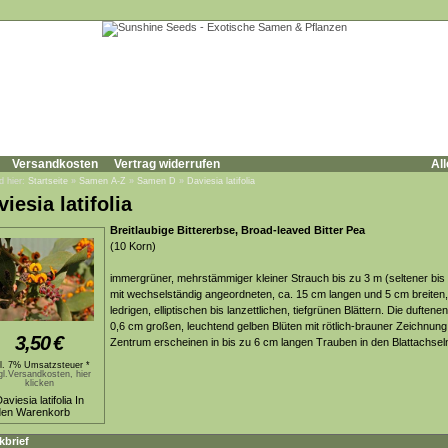
Versandkosten
Vertrag widerrufen
All
d hier:
Startseite
»
Samen A-Z
»
Samen D
»
Daviesia latifolia
iesia latifolia
Breitlaubige Bittererbse, Broad-leaved Bitter Pea
(10 Korn)
immergrüner, mehrstämmiger kleiner Strauch bis zu 3 m (seltener bis
mit wechselständig angeordneten, ca. 15 cm langen und 5 cm breiten,
ledrigen, elliptischen bis lanzettlichen, tiefgrünen Blättern. Die duftenen
0,6 cm großen, leuchtend gelben Blüten mit rötlich-brauner Zeichnung
3,50
€
Zentrum erscheinen in bis zu 6 cm langen Trauben in den Blattachsel
kl. 7% Umsatzsteuer *
gl.Versandkosten, hier
klicken
kbrief