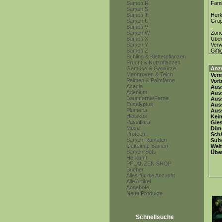
Samen R
Fami
Samen S
Samen T
Herk
Samen U
Gru
Samen V
Samen W
Zon
Samen X
Über
Samen Y
Ver
Samen Z
Gifti
Schling & Kletterpflanzen
Frucht & Nutzpflanzen
Gemüse & Gewürze
Anz
Mangroven & Teich
Ver
Palmen & Palmfarne
Vor
Acacia
Auss
Adenium
Auss
Baumfarne/Farne
Auss
Eucalyptus
Aus
Plumeria
Auss
Hibiskus
Keim
Passiflora
Gie
Musa
Dün
Proteen
Schä
Samen-Raritäten
Subs
Gekeimte Samen
Weit
Samen-Sets
Übe
Herkunft
PFLANZEN SHOP
Bücher
Alles für die Anzucht
Alle Artikel
Angebote
Neue Produkte
Schnellsuche