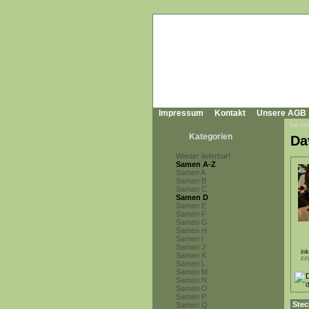
Impressum
Kontakt
Unsere AGB
Sie sin
Kategorien
Dav
Wieder lieferbar!
Samen A-Z
Samen A
Samen B
Samen C
Samen D
Samen E
Samen F
Samen G
Samen H
Samen I
Samen J
in
Samen K
zz
Samen L
Samen M
Samen N
Samen O
Samen P
Stec
Samen Q