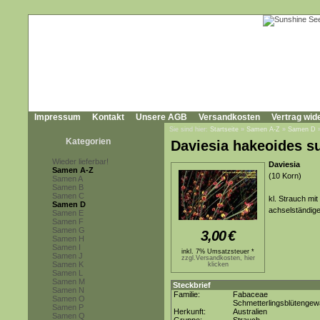
Impressum
Kontakt
Unsere AGB
Versandkosten
Vertrag wid
Sie sind hier:
Startseite
»
Samen A-Z
»
Samen D
Kategorien
Daviesia hakeoides s
Wieder lieferbar!
Daviesia
Samen A-Z
(10 Korn)
Samen A
Samen B
Samen C
kl. Strauch mi
Samen D
achselständige
Samen E
Samen F
Samen G
3,00
€
Samen H
Samen I
inkl. 7% Umsatzsteuer *
Samen J
zzgl.Versandkosten, hier
Samen K
klicken
Samen L
Samen M
Steckbrief
Samen N
Familie:
Fabaceae
Samen O
Schmetterlingsblütenge
Samen P
Herkunft:
Australien
Samen Q