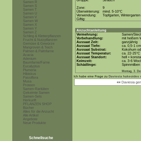
Gruppe:
Strauch
Samen R
Samen S
Zone:
9
Samen T
Überwinterung:
mind. 5-10°C
Samen U
Verwendung:
Topfgarten, Wintergarten
Samen V
Giftig:
Samen W
Samen X
Samen Y
Anzuchtanleitung
Samen Z
Vermehrung:
Samen/Steck
Schling & Kletterpflanzen
Vorbehandlung:
mit heißem 
Frucht & Nutzpflanzen
Aussaat Zeit:
ganzjährig
Gemüse & Gewürze
Aussaat Tiefe:
ca. 0,5-1 cm
Mangroven & Teich
Aussaat Substrat:
Kokohum ode
Palmen & Palmfarne
Aussaat Temperatur:
ca. 22-25°C
Acacia
Aussaat Standort:
hell + konsta
Adenium
Keimzeit:
ca. 3-6 Woc
Baumfarne/Farne
Schädlinge:
Spinnmilben
Eucalyptus
Plumeria
Montag, 3. D
Hibiskus
Ich habe eine Frage zu
Daviesia hakeoides 
Passiflora
Musa
««
Daviesia geni
Proteen
Samen-Raritäten
Gekeimte Samen
Samen-Sets
Herkunft
PFLANZEN SHOP
Bücher
Alles für die Anzucht
Alle Artikel
Angebote
Neue Produkte
Schnellsuche