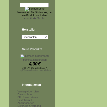
Verwenden Sie Stichworte, um
ein Produkt zu finden.
erweiterte Suche
Hersteller
Neue Produkte
Ipomoea hildebrandtii
4,00
€
inkl. 7% Umsatzsteuer *
zzgl.Versandkosten, hier klicken
Informationen
Vertrag widerrufen
Datenschutz
EU Umsatzsteuer
Bestellablauf
Zahlungsarten
Lieferung & Versand