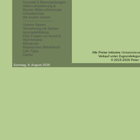
Garantie & Beanstandungen
Widerrufsbelehrung &
Muster-Widerrufsformular
Umweltschutz
Wir kaufen Samen
------------------------
Unsere Samen
Vermehrung mit Samen
Aussaatanleitung
FAQ-Fragen zur Anzucht
Warnhinweis
Klimazone
Botanisches Wörterbuch
Link-Tipps
Alle Preise inklusive
Umsatzsteue
Danke
Verkauf unter Zugrundelegu
© 2015-2026 Peter
Sonntag, 9. August 2026