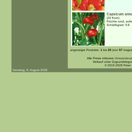
Capsicum annu
(20 Korn)
Früchte rund, aufr
Schärfegrad: 5-6
angezeigte Produkte:
1
bis
20
(von
57
insges
Alle Preise inklusive
Umsatzsteue
Verkauf unter Zugrundelegu
© 2015-2026 Peter
Samstag, 8. August 2026