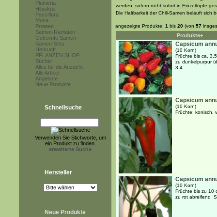
Plumeria
werden, sofern nicht sofort in Einzeltöpfe ge
Hibiskus
Die Haltbarkeit der Chili-Samen beläuft sich 
Passiflora
Musa
Proteen
angezeigte Produkte:
1
bis
20
(von
57
insges
Samen-Raritäten
Produkte+
Gekeimte Samen
Samen-Sets
Capsicum annu
Herkunft
(10 Korn)
PFLANZEN SHOP
Früchte bis ca. 3,
Bücher
zu dunkelpurpur ü
Alles für die Anzucht
3-4
Alle Artikel
Angebote
Neue Produkte
Capsicum ann
(10 Korn)
Schnellsuche
Früchte: konisch,
Verwenden Sie Stichworte, um
ein Produkt zu finden.
erweiterte Suche
Hersteller
Capsicum annu
(10 Korn)
Früchte bis zu 10
zu rot abreifend S
Neue Produkte