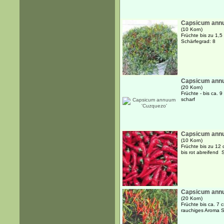
Capsicum annu
(10 Korn)
Früchte bis zu 1,5
Schärfegrad: 8
Capsicum annu
(20 Korn)
Früchte - bis ca. 9 
scharf
Capsicum annu
(10 Korn)
Früchte bis zu 12 
bis rot abreifend 
Capsicum annu
(20 Korn)
Früchte bis ca. 7 c
rauchiges Aroma S