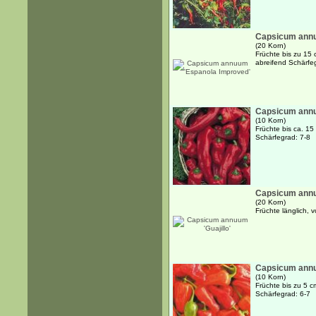
Capsicum annu
(20 Korn)
Früchte bis zu 15 
abreifend Schärfe
Capsicum annu
(10 Korn)
Früchte bis ca. 15
Schärfegrad: 7-8
Capsicum annuu
(20 Korn)
Früchte länglich, 
Capsicum annu
(10 Korn)
Früchte bis zu 5 c
Schärfegrad: 6-7