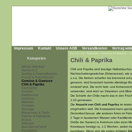
Impressum
Kontakt
Unsere AGB
Versandkosten
Vertrag wid
Sie sind hier:
Startseite
»
Gemüse & Gewürze
»
C
Kategorien
Chili & Paprika
Wieder lieferbar!
Chili und Paprika sind krautige Halbsträuche
Samen A-Z
Schling & Kletterpflanzen
Nachtschattengewächse (Solanaceae), wie au
Frucht & Nutzpflanzen
u.v.a. Die kleinen scharfen bis brennend sc
Gemüse & Gewürze
genannt, sind botanisch korrekt allerdings Be
Chili & Paprika
erntereif sind. Die recht farb- und formenrei
Eierfrüchte
Gurken
verwendet, sind reich an Vitaminen und Miner
Kalebassen
Die Schärfe der Chilis macht das in den Frü
Kürbisse
1-10 gemessen.
Melonen
Die
Anzucht von Chili und Paprika
ist rela
Tomaten
Sonstige
eingehalten wird. Die Aussaatzeit kann ganzj
Mangroven & Teich
Dezember/Januar, alle anderen Arten im Febr
Palmen & Palmfarne
2 Tage in lauwarmen Wasser oder Kamillentee 
Acacia
Größe der Samen) in Kokohum oder einer Mi
Adenium
Baumfarne/Farne
Keimdauer beträgt ca. 1-2 Wochen, wobei m
Eucalyptus
benötigen. Wenn sich die ersten richtigen Bl