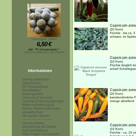
Capsicum annu
(20 Korn)
Früchte - bis ca. 3
schwarz, im Späts
Unonopsis pittieri
6,50
€
inkl. 7% Umsatzsteuer *
zzgl.Versandkosten, hier klicken
Capsicum annu
(10 Korn)
Früchte länglich ko
scharf Schärfegra
Informationen
Vertrag widerrufen
Datenschutz
EU Umsatzsteuer
Capsicum annu
Bestellablauf
Zahlungsarten
(20 Korn)
Lieferung & Versand
karottenähnliche F
Garantie & Beanstandungen
orange abreifend 
Widerrufsbelehrung &
Muster-Widerrufsformular
Umweltschutz
Wir kaufen Samen
------------------------
Unsere Samen
Capsicum annu
Vermehrung mit Samen
(10 Korn)
Aussaatanleitung
Früchte - ca. 15 c
FAQ-Fragen zur Anzucht