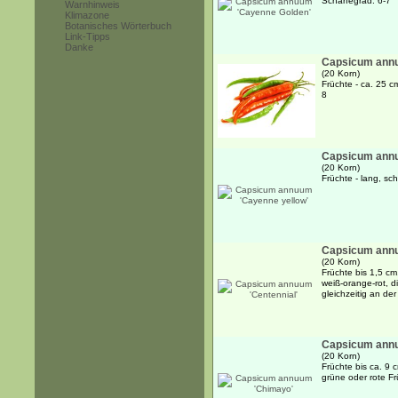
Schärfegrad: 6-7
Warnhinweis
Klimazone
Botanisches Wörterbuch
Link-Tipps
Danke
Capsicum annu
(20 Korn)
Früchte - ca. 25 c
8
Capsicum annu
(20 Korn)
Früchte - lang, sc
Capsicum annu
(20 Korn)
Früchte bis 1,5 cm,
weiß-orange-rot, 
gleichzeitig an de
Capsicum ann
(20 Korn)
Früchte bis ca. 9 
grüne oder rote Fr