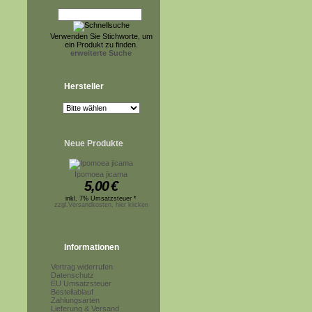
Verwenden Sie Stichworte, um
ein Produkt zu finden.
erweiterte Suche
Hersteller
Neue Produkte
Ipomoea jicama
5,00
€
inkl. 7% Umsatzsteuer *
zzgl.Versandkosten, hier klicken
Informationen
Vertrag widerrufen
Datenschutz
EU Umsatzsteuer
Bestellablauf
Zahlungsarten
Lieferung & Versand