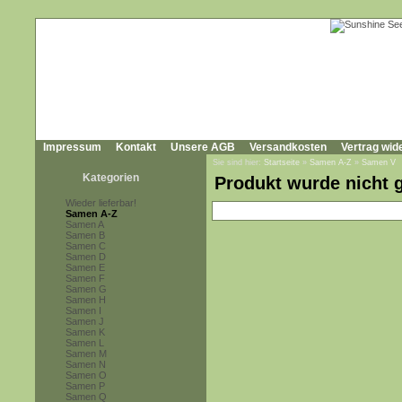
Impressum
Kontakt
Unsere AGB
Versandkosten
Vertrag wid
Sie sind hier:
Startseite
»
Samen A-Z
»
Samen V
Kategorien
Produkt wurde nicht 
Wieder lieferbar!
Samen A-Z
Samen A
Samen B
Samen C
Samen D
Samen E
Samen F
Samen G
Samen H
Samen I
Samen J
Samen K
Samen L
Samen M
Samen N
Samen O
Samen P
Samen Q