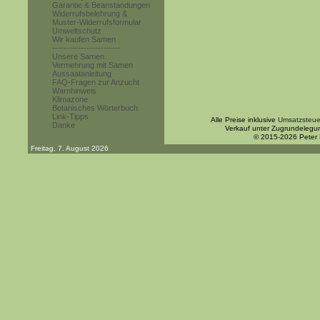
Garantie & Beanstandungen
Widerrufsbelehrung &
Muster-Widerrufsformular
Umweltschutz
Wir kaufen Samen
------------------------
Unsere Samen
Vermehrung mit Samen
Aussaatanleitung
FAQ-Fragen zur Anzucht
Warnhinweis
Klimazone
Botanisches Wörterbuch
Link-Tipps
Alle Preise inklusive
Umsatzsteue
Danke
Verkauf unter Zugrundelegu
© 2015-2026 Peter
Freitag, 7. August 2026