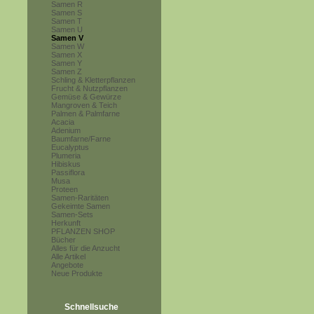
Samen R
Samen S
Samen T
Samen U
Samen V
Samen W
Samen X
Samen Y
Samen Z
Schling & Kletterpflanzen
Frucht & Nutzpflanzen
Gemüse & Gewürze
Mangroven & Teich
Palmen & Palmfarne
Acacia
Adenium
Baumfarne/Farne
Eucalyptus
Plumeria
Hibiskus
Passiflora
Musa
Proteen
Samen-Raritäten
Gekeimte Samen
Samen-Sets
Herkunft
PFLANZEN SHOP
Bücher
Alles für die Anzucht
Alle Artikel
Angebote
Neue Produkte
Schnellsuche