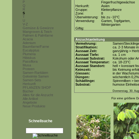
P
Fingerfruchtgewächse
Q
Herkunft:
Asien
R
Gruppe:
Kletterpflanze
S
Zone:
8
T
Überwinterung:
bis zu -10°C
U
Verwendung:
Garten, Topfgarten,
V-Z
Wintergarten
Gemüse & Gewürze
Giftig:
Mangroven & Teich
Palmen & Palmfarne
Acacia
Anzuchtanleitung
Adenium
Vermehrung:
Samen/Steckling
Baumfarne/Farne
Stratifikation:
ca. 2-3 Monate i
Eucalyptus
Aussaat Zeit:
ganzjährig > Her
Plumeria
Aussaat Tiefe:
ca. 1 cm
Hibiskus
Aussaat Substrat:
Kokohum oder Anz
Passiflora
Aussaat Temperatur:
ca. 18-23°C
Musa
Aussaat Standort:
hell + konstant fe
Proteen
Keimzeit:
bis Keimung erfol
Samen-Raritäten
Giessen:
in der Wachstum
Gekeimte Samen
Düngen:
wöchentlich 0,2%
Samen-Sets
Schädlinge:
Spinnmilben > be
Herkunft
Substrat:
humose Einheitse
PFLANZEN SHOP
Bücher
Donnerstag, 30. Au
Alles für die Anzucht
Für eine größere Da
Alle Artikel
Angebote
Neue Produkte
Schnellsuche