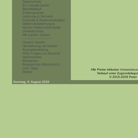
Datenschutz
EU Umsatzsteuer
Bestellablauf
Zahlungsarten
Lieferung & Versand
Garantie & Beanstandungen
Widerrufsbelehrung &
Muster-Widerrufsformular
Umweltschutz
Wir kaufen Samen
------------------------
Unsere Samen
Vermehrung mit Samen
Aussaatanleitung
FAQ-Fragen zur Anzucht
Warnhinweis
Klimazone
Botanisches Wörterbuch
Link-Tipps
Alle Preise inklusive
Umsatzsteue
Danke
Verkauf unter Zugrundelegu
© 2015-2026 Peter
Sonntag, 9. August 2026