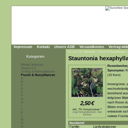
Impressum
Kontakt
Unsere AGB
Versandkosten
Vertrag wid
Sie sind hier:
Startseite
»
Frucht & Nutzpflanzen
Kategorien
Stauntonia hexaphyll
Wieder lieferbar!
Rosenbecher,
Samen A-Z
Synonyme:
Ra
Schling & Kletterpflanzen
Frucht & Nutzpflanzen
(10 Korn)
A
B
immergrüner, s
C
D
wechselständig
E
bestehend aus 3
F
tiefgrünen Blät
G
2,50
€
H
nach Rosen du
I
Blüten erschei
J
inkl. 7% Umsatzsteuer *
entwickeln sich
zzgl.Versandkosten, hier
K
klicken
L
violette Frücht
M
N
Steckbrief
O
Familie:
Lardizabalaceae