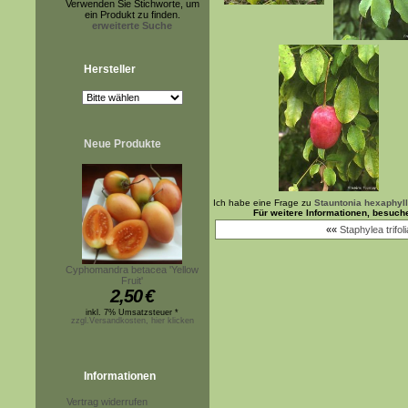
Verwenden Sie Stichworte, um
ein Produkt zu finden.
erweiterte Suche
Hersteller
Neue Produkte
Ich habe eine Frage zu
Stauntonia hexaphyl
Für weitere Informationen, besuch
««
Staphylea trifoli
Cyphomandra betacea 'Yellow
Fruit'
2,50
€
inkl. 7% Umsatzsteuer *
zzgl.Versandkosten, hier klicken
Informationen
Vertrag widerrufen