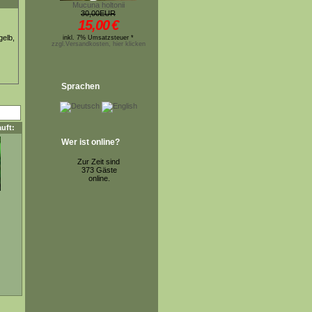
Mucuna holtonii
30,00EUR
15,00
€
gelb,
inkl. 7% Umsatzsteuer *
zzgl.Versandkosten, hier klicken
Sprachen
uft:
Wer ist online?
Zur Zeit sind
373 Gäste
online.