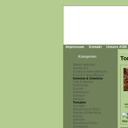
Impressum
Kontakt
Unsere AGB
Sie sin
Kategorien
To
Wieder lieferbar!
Samen A-Z
Schling & Kletterpflanzen
Frucht & Nutzpflanzen
Gemüse & Gewürze
Chili & Paprika
Eierfrüchte
Gurken
Kalebassen
Kürbisse
Melonen
Tomaten
in
Sonstige
zz
Mangroven & Teich
Palmen & Palmfarne
Acacia
Adenium
Baumfarne/Farne
Eucalyptus