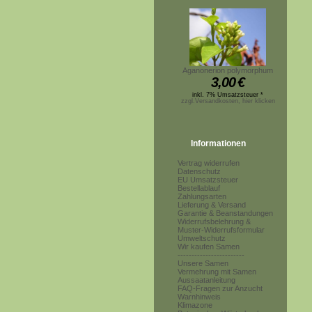
Aganonerion polymorphum
3,00
€
inkl. 7% Umsatzsteuer *
zzgl.Versandkosten, hier klicken
Informationen
Vertrag widerrufen
Datenschutz
EU Umsatzsteuer
Bestellablauf
Zahlungsarten
Lieferung & Versand
Garantie & Beanstandungen
Widerrufsbelehrung &
Muster-Widerrufsformular
Umweltschutz
Wir kaufen Samen
------------------------
Unsere Samen
Vermehrung mit Samen
Aussaatanleitung
FAQ-Fragen zur Anzucht
Warnhinweis
Klimazone