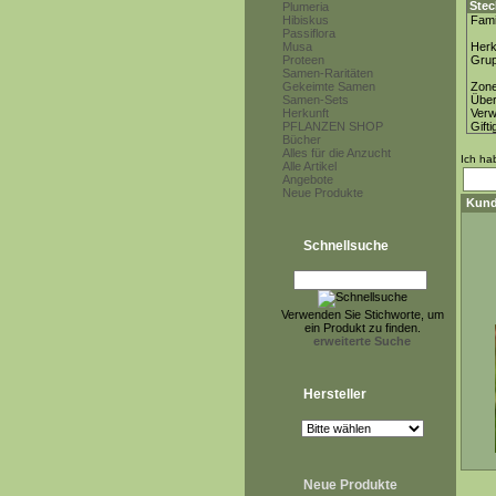
Stec
Plumeria
Hibiskus
Fami
Passiflora
Musa
Herk
Proteen
Gru
Samen-Raritäten
Gekeimte Samen
Zon
Samen-Sets
Über
Herkunft
Ver
PFLANZEN SHOP
Gifti
Bücher
Alles für die Anzucht
Ich ha
Alle Artikel
Angebote
Neue Produkte
Kund
Schnellsuche
Verwenden Sie Stichworte, um
ein Produkt zu finden.
erweiterte Suche
Hersteller
Neue Produkte