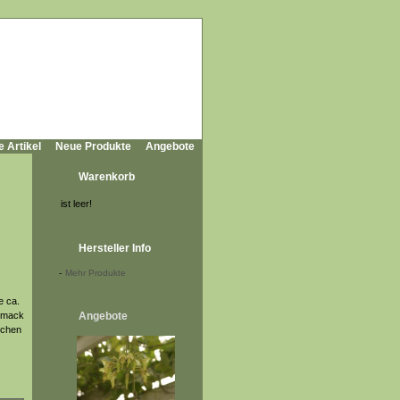
e Artikel
Neue Produkte
Angebote
Warenkorb
ist leer!
Hersteller Info
-
Mehr Produkte
e ca.
chmack
Angebote
schen