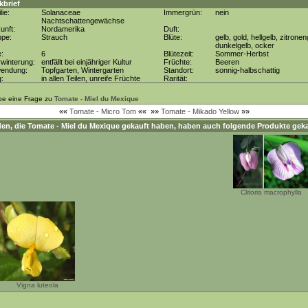
kbrief
lie:
Solanaceae
Immergrün:
nein
Nachtschattengewächse
unft:
Nordamerika
Duft:
ppe:
Strauch
Blüte:
gelb, gold, hellgelb, zitronen
dunkelgelb, ocker
e:
6
Blütezeit:
Sommer-Herbst
winterung:
entfällt bei einjähriger Kultur
Früchte:
Beeren
wendung:
Topfgarten, Wintergarten
Standort:
sonnig-halbschattig
g:
in allen Teilen, unreife Früchte
Rarität:
be eine Frage zu
Tomate - Miel du Mexique
««
Tomate - Micro Tom
««
»»
Tomate - Mikado Yellow
»»
en, die
Tomate - Miel du Mexique
gekauft haben, haben auch folgende Produkte geka
Clitoria macrophylla
Vigna luteola