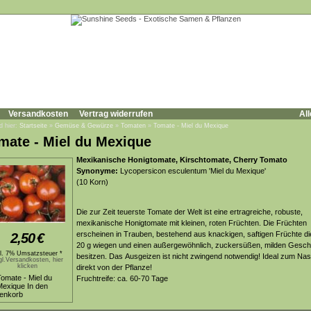
Versandkosten
Vertrag widerrufen
All
d hier:
Startseite
»
Gemüse & Gewürze
»
Tomaten
»
Tomate - Miel du Mexique
mate - Miel du Mexique
Mexikanische Honigtomate, Kirschtomate, Cherry Tomato
Synonyme:
Lycopersicon esculentum 'Miel du Mexique'
(10 Korn)
Die zur Zeit teuerste Tomate der Welt ist eine ertragreiche, robuste,
mexikanische Honigtomate mit kleinen, roten Früchten. Die Früchten
erscheinen in Trauben, bestehend aus knackigen, saftigen Früchte di
2,50
€
20 g wiegen und einen außergewöhnlich, zuckersüßen, milden Ges
kl. 7% Umsatzsteuer *
besitzen. Das Ausgeizen ist nicht zwingend notwendig! Ideal zum Na
gl.Versandkosten, hier
klicken
direkt von der Pflanze!
Fruchtreife: ca. 60-70 Tage