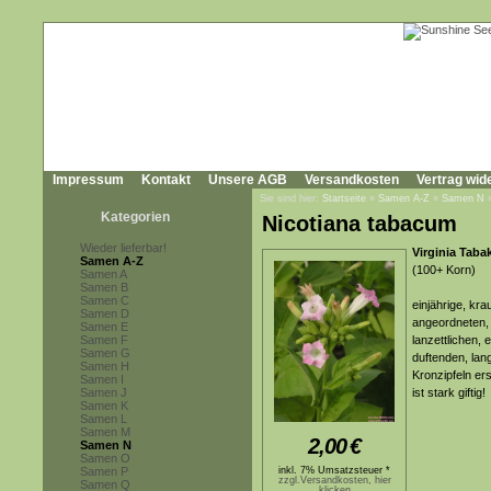
Impressum
Kontakt
Unsere AGB
Versandkosten
Vertrag wid
Sie sind hier:
Startseite
»
Samen A-Z
»
Samen N
Kategorien
Nicotiana tabacum
Wieder lieferbar!
Virginia Taba
Samen A-Z
(100+ Korn)
Samen A
Samen B
Samen C
einjährige, kra
Samen D
angeordneten,
Samen E
Samen F
lanzettlichen, 
Samen G
duftenden, lan
Samen H
Kronzipfeln er
Samen I
Samen J
ist stark giftig!
Samen K
Samen L
Samen M
2,00
€
Samen N
Samen O
Samen P
inkl. 7% Umsatzsteuer *
zzgl.Versandkosten, hier
Samen Q
klicken