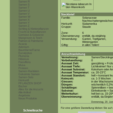
Samen R
Samen S
Samen T
Samen U
Samen V
Steckbrief
Samen W
Familie:
Solanaceae
Samen X
Nachtschattengewächse
Samen Y
Herkunft:
Südamerika
Samen Z
Gruppe:
Staude
Schling & Kletterpflanzen
Frucht & Nutzpflanzen
Zone:
6
Gemüse & Gewürze
Überwinterung:
entfällt, da einjährig
Mangroven & Teich
Verwendung:
Garten, Topfgarten,
Palmen & Palmfarne
Wintergarten
Acacia
Giftig:
in allen Teilen!
Adenium
Baumfarne/Farne
Eucalyptus
Anzuchtanleitung
Plumeria
Vermehrung:
Samen/Steckling
Hibiskus
Vorbehandlung:
0
Passiflora
Aussaat Zeit:
ganzjährig > Früh
Musa
Aussaat Tiefe:
Lichtkeimer! Nur 
Proteen
Aussaat Substrat:
Kokohum oder Anz
Samen-Raritäten
Aussaat Temperatur:
ca. 20-23°C
Gekeimte Samen
Aussaat Standort:
hell + konstant fe
Samen-Sets
Keimzeit:
ca. 1-3 Wochen
Herkunft
Giessen:
in der Wachstums
PFLANZEN SHOP
Düngen:
wöchentlich 0,2%
Bücher
Schädlinge:
Spinnmilben > be
Alles für die Anzucht
Substrat:
Einheitserde + Sa
Alle Artikel
Weiterkultur:
hell bei ca. 15-20
Angebote
Überwinterung:
entfällt, da Einjähr
Neue Produkte
Donnerstag, 20. Jun
Für eine größere Darstellung klicken Sie auf 
Schnellsuche