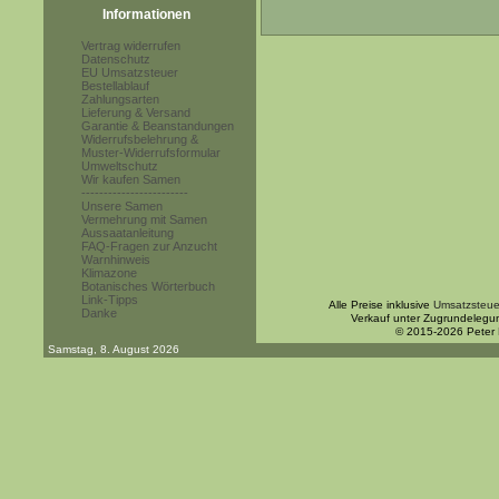
Informationen
Vertrag widerrufen
Datenschutz
EU Umsatzsteuer
Bestellablauf
Zahlungsarten
Lieferung & Versand
Garantie & Beanstandungen
Widerrufsbelehrung &
Muster-Widerrufsformular
Umweltschutz
Wir kaufen Samen
------------------------
Unsere Samen
Vermehrung mit Samen
Aussaatanleitung
FAQ-Fragen zur Anzucht
Warnhinweis
Klimazone
Botanisches Wörterbuch
Link-Tipps
Alle Preise inklusive
Umsatzsteue
Danke
Verkauf unter Zugrundelegu
© 2015-2026 Peter
Samstag, 8. August 2026