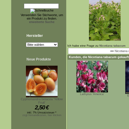
Verwenden Sie Stichworte, um
ein Produkt zu finden.
erweiterte Suche
Hersteller
Ich habe eine Frage zu
Nicotiana tabacum
««
Nicotiana 
Kunden, die
Nicotiana tabacum
gekauft
Neue Produkte
Lathyrus 'America'
E
Cyphomandra betacea 'Yellow
Fruit'
2,50
€
inkl. 7% Umsatzsteuer *
zzgl.Versandkosten, hier klicken