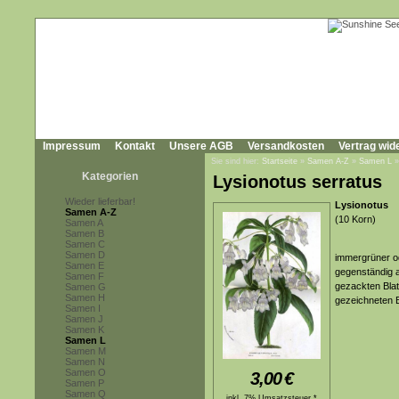
Impressum
Kontakt
Unsere AGB
Versandkosten
Vertrag wid
Sie sind hier:
Startseite
»
Samen A-Z
»
Samen L
Kategorien
Lysionotus serratus
Wieder lieferbar!
Lysionotus
Samen A-Z
(10 Korn)
Samen A
Samen B
Samen C
Samen D
immergrüner od
Samen E
gegenständig a
Samen F
gezackten Blatt
Samen G
Samen H
gezeichneten B
Samen I
Samen J
Samen K
Samen L
Samen M
Samen N
Samen O
3,00
€
Samen P
Samen Q
inkl. 7% Umsatzsteuer *