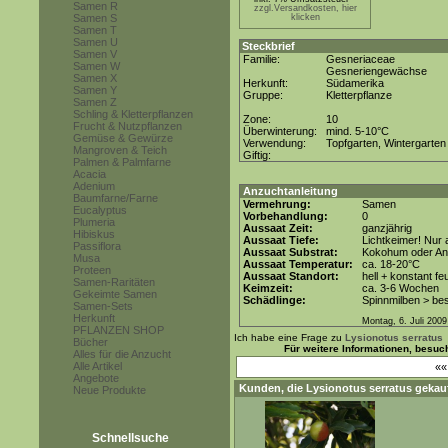
Samen R
zzgl.Versandkosten, hier
Samen S
klicken
Samen T
Samen U
Steckbrief
Samen V
Familie:
Gesneriaceae
Samen W
Gesneriengewächse
Samen X
Herkunft:
Südamerika
Samen Y
Gruppe:
Kletterpflanze
Samen Z
Schling & Kletterpflanzen
Zone:
10
Frucht & Nutzpflanzen
Überwinterung:
mind. 5-10°C
Gemüse & Gewürze
Verwendung:
Topfgarten, Wintergarten
Mangroven & Teich
Giftig:
Palmen & Palmfarne
Acacia
Adenium
Anzuchtanleitung
Baumfarne/Farne
Vermehrung:
Samen
Eucalyptus
Vorbehandlung:
0
Plumeria
Aussaat Zeit:
ganzjährig
Hibiskus
Aussaat Tiefe:
Lichtkeimer! Nur 
Passiflora
Aussaat Substrat:
Kokohum oder Anz
Musa
Aussaat Temperatur:
ca. 18-20°C
Proteen
Aussaat Standort:
hell + konstant fe
Samen-Raritäten
Keimzeit:
ca. 3-6 Wochen
Gekeimte Samen
Schädlinge:
Spinnmilben > be
Samen-Sets
Herkunft
Montag, 6. Juli 2009
PFLANZEN SHOP
Ich habe eine Frage zu
Lysionotus serratus
Bücher
Für weitere Informationen, besuc
Alles für die Anzucht
Alle Artikel
«
Angebote
Kunden, die
Lysionotus serratus
gekauf
Neue Produkte
Schnellsuche