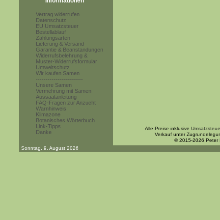
Informationen
Vertrag widerrufen
Datenschutz
EU Umsatzsteuer
Bestellablauf
Zahlungsarten
Lieferung & Versand
Garantie & Beanstandungen
Widerrufsbelehrung &
Muster-Widerrufsformular
Umweltschutz
Wir kaufen Samen
------------------------
Unsere Samen
Vermehrung mit Samen
Aussaatanleitung
FAQ-Fragen zur Anzucht
Warnhinweis
Klimazone
Botanisches Wörterbuch
Link-Tipps
Alle Preise inklusive
Umsatzsteue
Danke
Verkauf unter Zugrundelegu
© 2015-2026 Peter
Sonntag, 9. August 2026