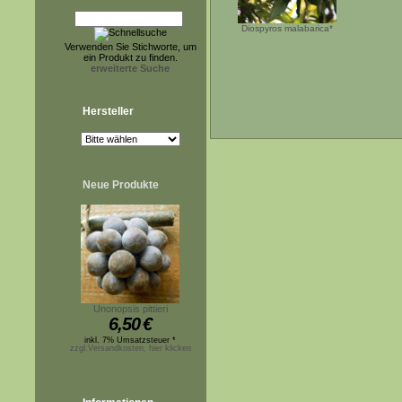
Diospyros malabarica*
Verwenden Sie Stichworte, um
ein Produkt zu finden.
erweiterte Suche
Hersteller
Neue Produkte
Unonopsis pittieri
6,50
€
inkl. 7% Umsatzsteuer *
zzgl.Versandkosten, hier klicken