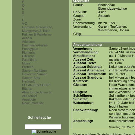
Steckbrief
P
Familie:
Ebenaceae
Q
Ebenholzgewächse
R
Herkunft:
Asien
S
Gruppe:
Strauch
T
Zone:
7
U
Überwinterung:
bis zu -15°C
V-Z
Verwendung:
Garten, Topfgarten,
Gemüse & Gewürze
Wintergarten, Bonsai
Mangroven & Teich
Giftig:
Palmen & Palmfarne
Acacia
Adenium
Anzuchtanleitung
Baumfarne/Farne
Vermehrung:
Samen/Steckling
Eucalyptus
Vorbehandlung:
ca. 24 Std. im l
Plumeria
Stratifikation:
ca. 1-2 Monate in
Hibiskus
Aussaat Zeit:
ganzjährig
Passiflora
Aussaat Tiefe:
ca. 1 cm
Musa
Aussaat Substrat:
Kokohum oder Anz
Proteen
Aussaat Alternative:
im Herbst/Winter 
Samen-Raritäten
Aussaat Temperatur:
ca. 20-25°C
Gekeimte Samen
Aussaat Standort:
hell + konstant fe
Samen-Sets
Keimzeit:
bis Keimung erfol
Herkunft
Giessen:
in der Wachstum
PFLANZEN SHOP
immer etwas antr
Bücher
Düngen:
alle 2 Wochen 0,
Alles für die Anzucht
Schädlinge:
Spinnmilben > be
Alle Artikel
Substrat:
Kakteen- oder Ein
Angebote
Weiterkultur:
im 1.+2. Jahr hell
Neue Produkte
feucht halten
Überwinterung:
Nach diesem Zeit
sonnigen geschüt
Schnellsuche
Winterschutz emp
Anmerkung:
trockenresistent!
Samstag, 10. Mai 2
Für eine größere Darstellung klicken Sie auf 