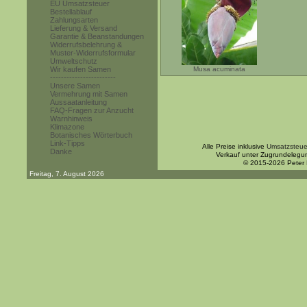
EU Umsatzsteuer
Bestellablauf
Zahlungsarten
Lieferung & Versand
Garantie & Beanstandungen
Widerrufsbelehrung &
Muster-Widerrufsformular
Umweltschutz
Wir kaufen Samen
Musa acuminata
------------------------
Unsere Samen
Vermehrung mit Samen
Aussaatanleitung
FAQ-Fragen zur Anzucht
Warnhinweis
Klimazone
Botanisches Wörterbuch
Link-Tipps
Alle Preise inklusive
Umsatzsteue
Danke
Verkauf unter Zugrundelegu
© 2015-2026 Peter
Freitag, 7. August 2026