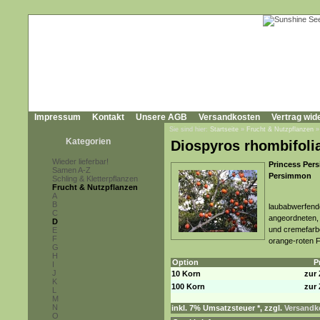
Impressum
Kontakt
Unsere AGB
Versandkosten
Vertrag wid
Sie sind hier:
Startseite
»
Frucht & Nutzpflanzen
Kategorien
Diospyros rhombifoli
Wieder lieferbar!
Princess Per
Samen A-Z
Persimmon
Schling & Kletterpflanzen
Frucht & Nutzpflanzen
A
B
laubabwerfende
C
angeordneten, k
D
und cremefarbe
E
F
orange-roten 
G
H
Option
P
I
J
10 Korn
zur 
K
100 Korn
zur 
L
M
N
inkl. 7% Umsatzsteuer *, zzgl.
Versandko
O