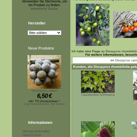
Verwenden Sie Stichworte, um
ein Produkt zu finden.
erweiterte Suche
Hersteller
Neue Produkte
Ich habe eine Frage zu
Diospyros rhombifoli
Für weitere Informationen, besuch
««
Diospyros ram
Kunden, die
Diospyros rhombifolia
geka
Unonopsis pittieri
6,50
€
Liquidambar formosana
inkl. 7% Umsatzsteuer *
zzgl.Versandkosten, hier klicken
Informationen
Mo
Vertrag widerrufen
Datenschutz