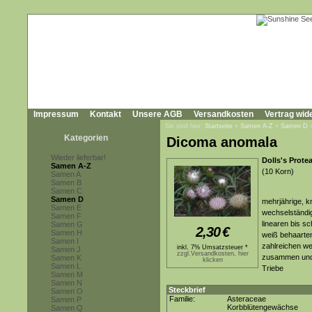
Impressum
Kontakt
Unsere AGB
Versandkosten
Vertrag wid
Sie sind hier:
Startseite
»
Samen A-Z
»
Samen D
Kategorien
Dicoma anomala
Wieder lieferbar!
Dolls's Prot
Samen A-Z
(10 Korn)
Samen A
Samen B
Samen C
Samen D
mehrjährige, k
Samen E
wechselständig
Samen F
linearen bis sc
Samen G
2,30
€
Samen H
weiß behaarten
Samen I
zahlreichen we
inkl. 7% Umsatzsteuer *
Samen J
zzgl.Versandkosten, hier
zusammen und 
Samen K
klicken
Samen L
Triebe
Samen M
Samen N
Steckbrief
Samen O
Familie:
Asteraceae
Samen P
Korbblütengewächse
Samen Q