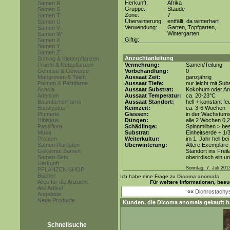
Herkunft:
Afrika
Samen R
Gruppe:
Staude
Samen S
Zone:
7
Samen T
Überwinterung:
entfällt, da winterhart
Samen U
Verwendung:
Garten, Topfgarten,
Samen V
Wintergarten
Samen W
Giftig:
Samen X
Samen Y
Samen Z
Anzuchtanleitung
Schling & Kletterpflanzen
Frucht & Nutzpflanzen
Vermehrung:
Samen/Teilung
Gemüse & Gewürze
Vorbehandlung:
0
Mangroven & Teich
Aussaat Zeit:
ganzjährig
Palmen & Palmfarne
Aussaat Tiefe:
nur leicht mit Su
Acacia
Aussaat Substrat:
Kokohum oder Anz
Adenium
Aussaat Temperatur:
ca. 20-23°C
Baumfarne/Farne
Aussaat Standort:
hell + konstant fe
Eucalyptus
Keimzeit:
ca. 3-6 Wochen
Plumeria
Giessen:
in der Wachstum
Hibiskus
Düngen:
alle 2 Wochen 0,
Passiflora
Schädlinge:
Spinnmilben > be
Musa
Substrat:
Einheitserde + 1/3
Proteen
Weiterkultur:
im 1. Jahr hell be
Samen-Raritäten
Überwinterung:
Ältere Exemplare
Gekeimte Samen
Standort ins Frei
Samen-Sets
oberirdisch ein un
Herkunft
Sonntag, 7. Juli 201
PFLANZEN SHOP
Bücher
Ich habe eine Frage zu
Dicoma anomala
Alles für die Anzucht
Für weitere Informationen, bes
Alle Artikel
««
Dichrostachys
Angebote
Neue Produkte
Kunden, die
Dicoma anomala
gekauft h
Schnellsuche