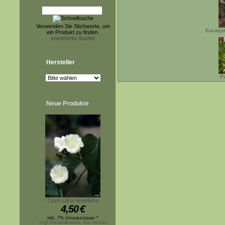
Verwenden Sie Stichworte, um
Eucalypt
ein Produkt zu finden.
erweiterte Suche
Hersteller
Pa
Neue Produkte
Operculina riedeliana
4,50
€
inkl. 7% Umsatzsteuer *
zzgl.Versandkosten, hier klicken