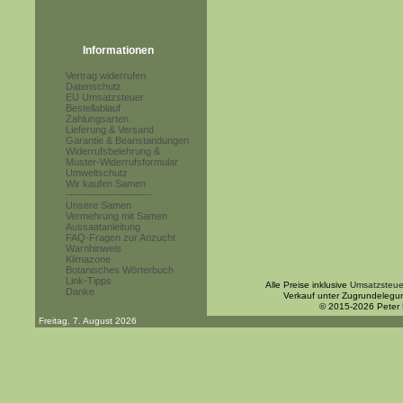
Informationen
Vertrag widerrufen
Datenschutz
EU Umsatzsteuer
Bestellablauf
Zahlungsarten
Lieferung & Versand
Garantie & Beanstandungen
Widerrufsbelehrung &
Muster-Widerrufsformular
Umweltschutz
Wir kaufen Samen
------------------------
Unsere Samen
Vermehrung mit Samen
Aussaatanleitung
FAQ-Fragen zur Anzucht
Warnhinweis
Klimazone
Botanisches Wörterbuch
Link-Tipps
Alle Preise inklusive
Umsatzsteue
Danke
Verkauf unter Zugrundelegu
© 2015-2026 Peter
Freitag, 7. August 2026