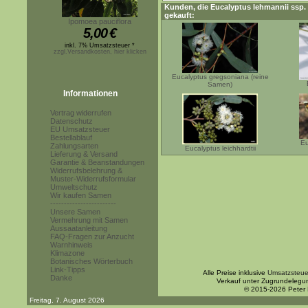
Kunden, die
Eucalyptus lehmannii ssp. 
gekauft:
Ipomoea pauciflora
5,00
€
inkl. 7% Umsatzsteuer *
zzgl.Versandkosten, hier klicken
Eucalyptus gregsoniana (reine
Samen)
Informationen
Vertrag widerrufen
Datenschutz
EU Umsatzsteuer
Bestellablauf
Eu
Zahlungsarten
Eucalyptus leichhardtii
Lieferung & Versand
Garantie & Beanstandungen
Widerrufsbelehrung &
Muster-Widerrufsformular
Umweltschutz
Wir kaufen Samen
------------------------
Unsere Samen
Vermehrung mit Samen
Aussaatanleitung
FAQ-Fragen zur Anzucht
Warnhinweis
Klimazone
Botanisches Wörterbuch
Link-Tipps
Alle Preise inklusive
Umsatzsteue
Danke
Verkauf unter Zugrundelegu
© 2015-2026 Peter
Freitag, 7. August 2026