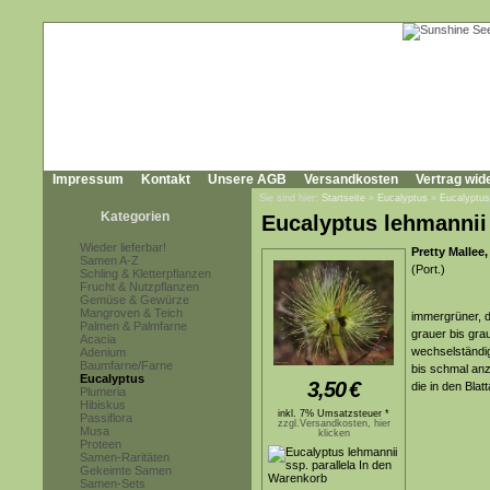
Impressum
Kontakt
Unsere AGB
Versandkosten
Vertrag wid
Sie sind hier:
Startseite
»
Eucalyptus
»
Eucalyptus 
Kategorien
Eucalyptus lehmannii 
Wieder lieferbar!
Pretty Mallee
Samen A-Z
(Port.)
Schling & Kletterpflanzen
Frucht & Nutzpflanzen
Gemüse & Gewürze
Mangroven & Teich
immergrüner, d
Palmen & Palmfarne
grauer bis gra
Acacia
wechselständig
Adenium
Baumfarne/Farne
bis schmal anze
Eucalyptus
3,50
€
die in den Bla
Plumeria
Hibiskus
inkl. 7% Umsatzsteuer *
Passiflora
zzgl.Versandkosten, hier
Musa
klicken
Proteen
Samen-Raritäten
Gekeimte Samen
Samen-Sets