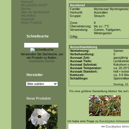
Herkunft
PFLANZEN SHOP
Steckbrief
Bücher
Familie:
Myrtaceae Myrtengewäc
Alles für die Anzucht
Herkunft:
Australien
Alle Artikel
Gruppe:
Strauch
Angebote
Neue Produkte
Zone:
8
Überwinterung:
bis zu -7°C
Verwendung:
Garten, Topfgarten,
Wintergarten
Schnellsuche
Giftig:
Anzuchtanleitung
Vermehrung:
Samen
Verwenden Sie Stichworte, um
Vorbehandlung:
0
ein Produkt zu finden.
Aussaat Zeit:
ganzjährig
erweiterte Suche
Aussaat Tiefe:
Lichtkeimer
Aussaat Substrat:
Kokohum od
Aussaat Temperatur:
ca. 20-25°
Aussaat Standort:
hell + kons
Hersteller
Keimzeit:
ca. 3-6 W
Schädlinge:
Spinnmilbe
Sonntag, 10.
Für eine größere Darstellung klicken Sie auf 
Neue Produkte
Ich habe eine Frage zu
Eucalyptus lehmannii
««
Eucalyptus lehm