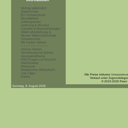
Informationen
Vertrag widerrufen
Datenschutz
EU Umsatzsteuer
Bestellablauf
Zahlungsarten
Lieferung & Versand
Garantie & Beanstandungen
Widerrufsbelehrung &
Muster-Widerrufsformular
Umweltschutz
Wir kaufen Samen
------------------------
Unsere Samen
Vermehrung mit Samen
Aussaatanleitung
FAQ-Fragen zur Anzucht
Warnhinweis
Klimazone
Botanisches Wörterbuch
Link-Tipps
Alle Preise inklusive
Umsatzsteue
Danke
Verkauf unter Zugrundelegu
© 2015-2026 Peter
Sonntag, 9. August 2026