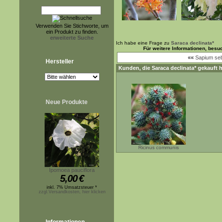
Verwenden Sie Stichworte, um
ein Produkt zu finden.
erweiterte Suche
Ich habe eine Frage zu
Saraca declinata*
Für weitere Informationen, besu
««
Sapium seb
Hersteller
Kunden, die
Saraca declinata*
gekauft h
Neue Produkte
Ricinus communis
Ipomoea pauciflora
5,00
€
inkl. 7% Umsatzsteuer *
zzgl.Versandkosten, hier klicken