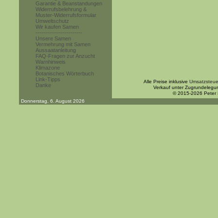
Garantie & Beanstandungen
Widerrufsbelehrung &
Muster-Widerrufsformular
Umweltschutz
Wir kaufen Samen
------------------------
Unsere Samen
Vermehrung mit Samen
Aussaatanleitung
FAQ-Fragen zur Anzucht
Warnhinweis
Klimazone
Botanisches Wörterbuch
Link-Tipps
Alle Preise inklusive
Umsatzsteue
Danke
Verkauf unter Zugrundelegu
© 2015-2026 Peter
Donnerstag, 6. August 2026