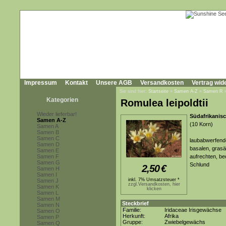
Impressum
Kontakt
Unsere AGB
Versandkosten
Vertrag wid
Sie sind hier:
Startseite
»
Samen A-Z
»
Samen R
Kategorien
Romulea leipoldtii
Wieder lieferbar!
Südafrikanis
Samen A-Z
(10 Korn)
Samen A
Samen B
Samen C
laubabwerfende
Samen D
basalen, grasä
Samen E
Samen F
aufrechten, b
Samen G
Schlund
2,50
€
Samen H
Samen I
inkl. 7% Umsatzsteuer *
Samen J
zzgl.Versandkosten, hier
Samen K
klicken
Samen L
Samen M
Steckbrief
Samen N
Familie:
Iridaceae Irisgewächse
Samen O
Herkunft:
Afrika
Samen P
Gruppe:
Zwiebelgewächs
Samen Q