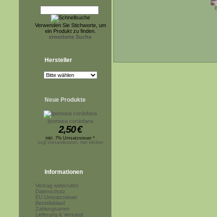
B
Verwenden Sie Stichworte, um
ein Produkt zu finden.
erweiterte Suche
Hersteller
Neue Produkte
Ipomoea cordofana
2,50
€
inkl. 7% Umsatzsteuer *
zzgl.Versandkosten, hier klicken
Informationen
Vertrag widerrufen
Datenschutz
EU Umsatzsteuer
Bestellablauf
Zahlungsarten
Lieferung & Versand