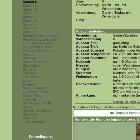
Zone:
8
Samen R
Überwinterung:
bis zu -10°C mit
Samen S
Winterschutz
Samen T
Verwendung:
Garten, Topfgarten,
Samen U
Wintergarten
Samen V
Giftig:
Samen W
Samen X
Samen Y
Anzuchtanleitung
Samen Z
Vermehrung:
Samen/Zwiebeln
Schling & Kletterpflanzen
Vorbehandlung:
0
Frucht & Nutzpflanzen
Aussaat Zeit:
ganzjährig
Gemüse & Gewürze
Aussaat Tiefe:
nur leicht mit Su
Mangroven & Teich
Aussaat Substrat:
Kokohum oder Anz
Palmen & Palmfarne
Aussaat Temperatur:
ca. 20°C mit Nac
Acacia
Aussaat Standort:
hell + von unten k
Adenium
Keimzeit:
ca. 4-8 Wochen
Baumfarne/Farne
Giessen:
in der Wachstum
Eucalyptus
Düngen:
alle 2 Wochen 0,
Plumeria
Substrat:
Kakteen- oder Ein
Hibiskus
Weiterkultur:
ca. 2-3 Jahre hell
Passiflora
halten
Musa
Überwinterung:
Nach diesem Zeitr
Proteen
mit dicker Mulchs
Samen-Raritäten
5ºC und während d
Gekeimte Samen
Anmerkung:
nicht gekeimte S
Samen-Sets
Herkunft
Montag, 25. März 2
PFLANZEN SHOP
Bücher
Ich habe eine Frage zu
Romulea leipoldtii
Alles für die Anzucht
««
Romulea komsbe
Alle Artikel
Angebote
Kunden, die
Romulea leipoldtii
gekauft 
Neue Produkte
Schnellsuche