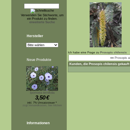
Verwenden Sie Stichworte, um
ein Produkt zu finden.
erweiterte Suche
Hersteller
Ich habe eine Frage zu
Prosopis chilensis
««
Prosopis a
Neue Produkte
Kunden, die
Prosopis chilensis
gekauft
Ipomoea ternifolia
3,50
€
inkl. 7% Umsatzsteuer *
zzgl.Versandkosten, hier klicken
Informationen