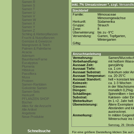
Samen R
inkl. 7% Umsatzsteuer *, zzgl.
Versandko
Samen S
Samen T
Steckbrief
Samen U
Familie:
Mimosaceae
Samen V
Mimosengewächse
Samen W
Herkunft:
Südamerika
Samen X
Gruppe:
Strauch
Samen Y
Zone:
8
Samen Z
Überwinterung:
bis zu -9°C
Schling & Kletterpflanzen
Verwendung:
Garten, Topfgarten,
Frucht & Nutzpflanzen
Wintergarten
Gemüse & Gewürze
Giftig:
Mangroven & Teich
Palmen & Palmfarne
Acacia
Anzuchtanleitung
Adenium
Vermehrung:
Samen/Wurzelsch
Baumfarne/Farne
Vorbehandlung:
mit heißem Wasse
Eucalyptus
Aussaat Zeit:
ganzjährig
Plumeria
Aussaat Tiefe:
ca. 1 cm
Hibiskus
Aussaat Substrat:
Kokohum oder Anz
Passiflora
Aussaat Temperatur:
ca. 20-25°C
Musa
Aussaat Standort:
hell + konstant le
Proteen
Keimzeit:
ca. 1-3 Wochen
Samen-Raritäten
Giessen:
in der Wachstum
Gekeimte Samen
Düngen:
monatlich 0,2%ig
Samen-Sets
Schädlinge:
Spinnmilben > be
Herkunft
Substrat:
Kakteen- oder Ein
PFLANZEN SHOP
Weiterkultur:
im 1.+2. Jahr hell
Bücher
Überwinterung:
Ältere Exemplare 
Alles für die Anzucht
Abständen und kle
Alle Artikel
austrocknet.
Angebote
Anmerkung:
In milden Gegend
Neue Produkte
Winterschutz ins
Samstag, 29. Oktob
Schnellsuche
Für eine größere Darstellung klicken Sie auf 