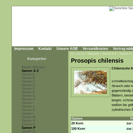
Impressum
Kontakt
Unsere AGB
Versandkosten
Vertrag wid
Sie sind hier:
Startseite
»
Samen A-Z
»
Samen P
Kategorien
Prosopis chilensis
Wieder lieferbar!
Chilenische M
Samen A-Z
Samen A
Samen B
schnellwüchsig
Samen C
Samen D
Strauch oder 
Samen E
gegenständig a
Samen F
Blättern, best
Samen G
Samen H
langen, schmal 
Samen I
weißen bis gel
Samen J
zylindrischen 
Samen K
Samen L
Samen M
Option
P
Samen N
20 Korn
zur 
Samen O
Samen P
100 Korn
zur 
Samen Q