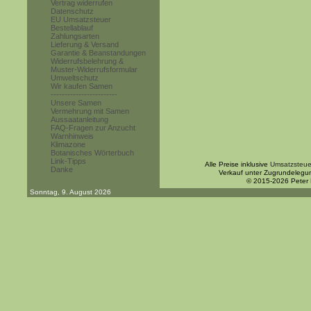
Vertrag widerrufen
Datenschutz
EU Umsatzsteuer
Bestellablauf
Zahlungsarten
Lieferung & Versand
Garantie & Beanstandungen
Widerrufsbelehrung &
Muster-Widerrufsformular
Umweltschutz
Wir kaufen Samen
------------------------
Unsere Samen
Vermehrung mit Samen
Aussaatanleitung
FAQ-Fragen zur Anzucht
Warnhinweis
Klimazone
Botanisches Wörterbuch
Link-Tipps
Alle Preise inklusive
Umsatzsteue
Danke
Verkauf unter Zugrundelegu
© 2015-2026 Peter
Sonntag, 9. August 2026