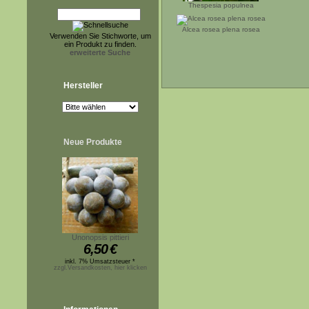
Thespesia populnea
Alcea rosea plena rosea
Verwenden Sie Stichworte, um
ein Produkt zu finden.
erweiterte Suche
Hersteller
Neue Produkte
Unonopsis pittieri
6,50
€
inkl. 7% Umsatzsteuer *
zzgl.Versandkosten, hier klicken