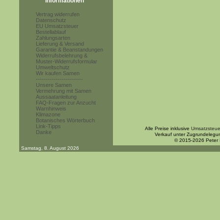
Informationen
Vertrag widerrufen
Datenschutz
EU Umsatzsteuer
Bestellablauf
Zahlungsarten
Lieferung & Versand
Garantie & Beanstandungen
Widerrufsbelehrung &
Muster-Widerrufsformular
Umweltschutz
Wir kaufen Samen
------------------------
Unsere Samen
Vermehrung mit Samen
Aussaatanleitung
FAQ-Fragen zur Anzucht
Warnhinweis
Klimazone
Botanisches Wörterbuch
Link-Tipps
Alle Preise inklusive
Umsatzsteue
Danke
Verkauf unter Zugrundelegu
© 2015-2026 Peter
Samstag, 8. August 2026