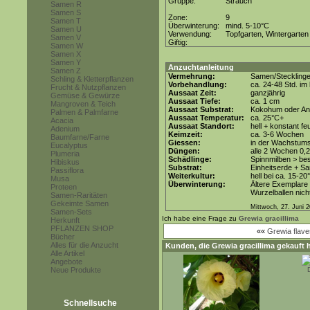
Gruppe:
Strauch
Samen R
Samen S
Zone:
9
Samen T
Überwinterung:
mind. 5-10°C
Samen U
Verwendung:
Topfgarten, Wintergarten
Samen V
Giftig:
Samen W
Samen X
Samen Y
Anzuchtanleitung
Samen Z
Vermehrung:
Samen/Steckling
Schling & Kletterpflanzen
Vorbehandlung:
ca. 24-48 Std. i
Frucht & Nutzpflanzen
Aussaat Zeit:
ganzjährig
Gemüse & Gewürze
Aussaat Tiefe:
ca. 1 cm
Mangroven & Teich
Aussaat Substrat:
Kokohum oder Anz
Palmen & Palmfarne
Aussaat Temperatur:
ca. 25°C+
Acacia
Aussaat Standort:
hell + konstant fe
Adenium
Keimzeit:
ca. 3-6 Wochen
Baumfarne/Farne
Giessen:
in der Wachstum
Eucalyptus
Düngen:
alle 2 Wochen 0,
Plumeria
Schädlinge:
Spinnmilben > be
Hibiskus
Substrat:
Einheitserde + Sa
Passiflora
Weiterkultur:
hell bei ca. 15-20
Musa
Überwinterung:
Ältere Exemplare 
Proteen
Wurzelballen nicht
Samen-Raritäten
Gekeimte Samen
Mittwoch, 27. Juni 
Samen-Sets
Ich habe eine Frage zu
Grewia gracillima
Herkunft
PFLANZEN SHOP
««
Grewia flav
Bücher
Alles für die Anzucht
Kunden, die
Grewia gracillima
gekauft 
Alle Artikel
Angebote
Neue Produkte
Schnellsuche