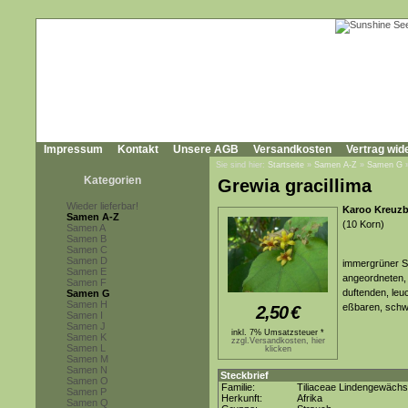
Impressum
Kontakt
Unsere AGB
Versandkosten
Vertrag wid
Sie sind hier:
Startseite
»
Samen A-Z
»
Samen G
Kategorien
Grewia gracillima
Wieder lieferbar!
Karoo Kreuzb
Samen A-Z
(10 Korn)
Samen A
Samen B
Samen C
Samen D
immergrüner St
Samen E
angeordneten, 
Samen F
duftenden, leu
Samen G
Samen H
eßbaren, schw
2,50
€
Samen I
Samen J
inkl. 7% Umsatzsteuer *
Samen K
zzgl.Versandkosten, hier
Samen L
klicken
Samen M
Samen N
Steckbrief
Samen O
Familie:
Tiliaceae Lindengewäch
Samen P
Herkunft:
Afrika
Samen Q