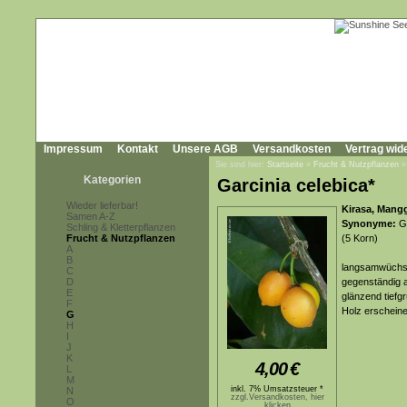
Impressum
Kontakt
Unsere AGB
Versandkosten
Vertrag wid
Sie sind hier:
Startseite
»
Frucht & Nutzpflanzen
Kategorien
Garcinia celebica*
Wieder lieferbar!
Kirasa, Mang
Samen A-Z
Synonyme:
Ga
Schling & Kletterpflanzen
Frucht & Nutzpflanzen
(5 Korn)
A
B
langsamwüchsig
C
D
gegenständig an
E
glänzend tiefg
F
Holz erscheine
G
H
I
J
K
4,00
€
L
M
inkl. 7% Umsatzsteuer *
N
zzgl.Versandkosten, hier
O
klicken