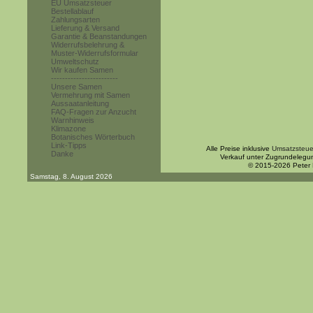
EU Umsatzsteuer
Bestellablauf
Zahlungsarten
Lieferung & Versand
Garantie & Beanstandungen
Widerrufsbelehrung &
Muster-Widerrufsformular
Umweltschutz
Wir kaufen Samen
------------------------
Unsere Samen
Vermehrung mit Samen
Aussaatanleitung
FAQ-Fragen zur Anzucht
Warnhinweis
Klimazone
Botanisches Wörterbuch
Link-Tipps
Alle Preise inklusive
Umsatzsteue
Danke
Verkauf unter Zugrundelegu
© 2015-2026 Peter
Samstag, 8. August 2026