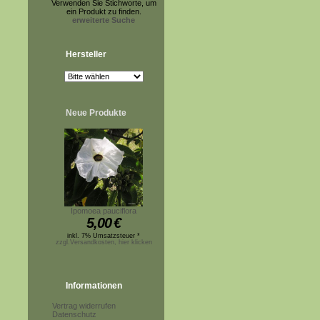
Verwenden Sie Stichworte, um
ein Produkt zu finden.
erweiterte Suche
Hersteller
Neue Produkte
Ipomoea pauciflora
5,00
€
inkl. 7% Umsatzsteuer *
zzgl.Versandkosten, hier klicken
Informationen
Vertrag widerrufen
Datenschutz