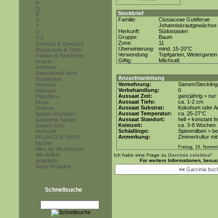
P
Q
Steckbrief
R
Familie:
Clusiaceae Guttiferae
S
Johanniskrautgewächse
T
Herkunft:
Südostasien
U
Gruppe:
Baum
V-Z
Zone:
11
Gemüse & Gewürze
Überwinterung:
mind. 15-20°C
Mangroven & Teich
Verwendung:
Topfgarten, Wintergarten
Palmen & Palmfarne
Giftig:
Milchsaft
Acacia
Adenium
Baumfarne/Farne
Anzuchtanleitung
Eucalyptus
Vermehrung:
Samen/Steckling
Plumeria
Vorbehandlung:
0
Hibiskus
Aussaat Zeit:
ganzjährig > nur
Passiflora
Aussaat Tiefe:
ca. 1-2 cm
Musa
Aussaat Substrat:
Kokohum oder An
Proteen
Aussaat Temperatur:
ca. 25-27°C
Samen-Raritäten
Aussaat Standort:
hell + konstant f
Gekeimte Samen
Keimzeit:
ca. 3-8 Wochen
Samen-Sets
Schädlinge:
Spinnmilben > b
Herkunft
Anmerkung:
Zimmerkultur mit
PFLANZEN SHOP
Bücher
Freitag, 19. Novem
Alles für die Anzucht
Alle Artikel
Ich habe eine Frage zu
Garcinia celebica*
Angebote
Für weitere Informationen, besu
Neue Produkte
««
Garcinia buc
Schnellsuche