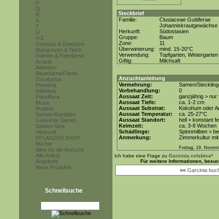
P
Q
Steckbrief
R
Familie:
Clusiaceae Guttiferae
S
Johanniskrautgewächse
T
Herkunft:
Südostasien
U
Gruppe:
Baum
V-Z
Zone:
11
Gemüse & Gewürze
Überwinterung:
mind. 15-20°C
Mangroven & Teich
Verwendung:
Topfgarten, Wintergarten
Palmen & Palmfarne
Giftig:
Milchsaft
Acacia
Adenium
Baumfarne/Farne
Anzuchtanleitung
Eucalyptus
Vermehrung:
Samen/Steckling
Plumeria
Vorbehandlung:
0
Hibiskus
Aussaat Zeit:
ganzjährig > nur
Passiflora
Aussaat Tiefe:
ca. 1-2 cm
Musa
Aussaat Substrat:
Kokohum oder An
Proteen
Aussaat Temperatur:
ca. 25-27°C
Samen-Raritäten
Aussaat Standort:
hell + konstant f
Gekeimte Samen
Keimzeit:
ca. 3-8 Wochen
Samen-Sets
Schädlinge:
Spinnmilben > b
Herkunft
Anmerkung:
Zimmerkultur mit
PFLANZEN SHOP
Bücher
Freitag, 19. Novem
Alles für die Anzucht
Alle Artikel
Ich habe eine Frage zu
Garcinia celebica*
Angebote
Für weitere Informationen, besu
Neue Produkte
««
Garcinia buc
Schnellsuche