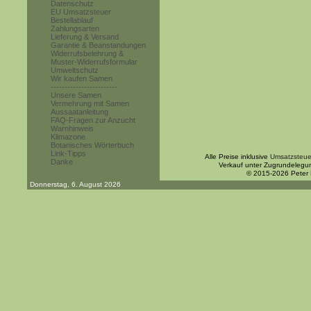
Datenschutz
EU Umsatzsteuer
Bestellablauf
Zahlungsarten
Lieferung & Versand
Garantie & Beanstandungen
Widerrufsbelehrung &
Muster-Widerrufsformular
Umweltschutz
Wir kaufen Samen
------------------------
Unsere Samen
Vermehrung mit Samen
Aussaatanleitung
FAQ-Fragen zur Anzucht
Warnhinweis
Klimazone
Botanisches Wörterbuch
Link-Tipps
Alle Preise inklusive
Umsatzsteue
Danke
Verkauf unter Zugrundelegu
© 2015-2026 Peter
Donnerstag, 6. August 2026