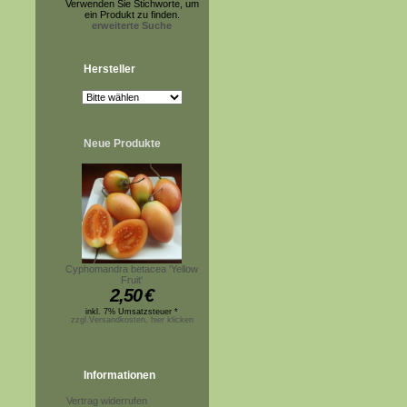
Verwenden Sie Stichworte, um
ein Produkt zu finden.
erweiterte Suche
Hersteller
Neue Produkte
Cyphomandra betacea 'Yellow
Fruit'
2,50
€
inkl. 7% Umsatzsteuer *
zzgl.Versandkosten, hier klicken
Informationen
Vertrag widerrufen