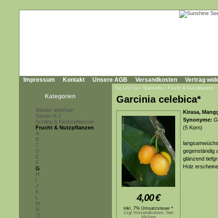
Impressum
Kontakt
Unsere AGB
Versandkosten
Vertrag wid
Sie sind hier:
Startseite
»
Frucht & Nutzpflanzen
Kategorien
Garcinia celebica*
Wieder lieferbar!
Kirasa, Mang
Samen A-Z
Synonyme:
Ga
Schling & Kletterpflanzen
Frucht & Nutzpflanzen
(5 Korn)
A
B
langsamwüchsig
C
D
gegenständig an
E
glänzend tiefg
F
Holz erscheine
G
H
I
J
K
4,00
€
L
M
inkl. 7% Umsatzsteuer *
N
zzgl.Versandkosten, hier
O
klicken