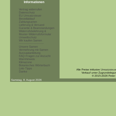
Informationen
Vertrag widerrufen
Datenschutz
EU Umsatzsteuer
Bestellablauf
Zahlungsarten
Lieferung & Versand
Garantie & Beanstandungen
Widerrufsbelehrung &
Muster-Widerrufsformular
Umweltschutz
Wir kaufen Samen
------------------------
Unsere Samen
Vermehrung mit Samen
Aussaatanleitung
FAQ-Fragen zur Anzucht
Warnhinweis
Klimazone
Botanisches Wörterbuch
Link-Tipps
Alle Preise inklusive
Umsatzsteue
Danke
Verkauf unter Zugrundelegu
© 2015-2026 Peter
Samstag, 8. August 2026