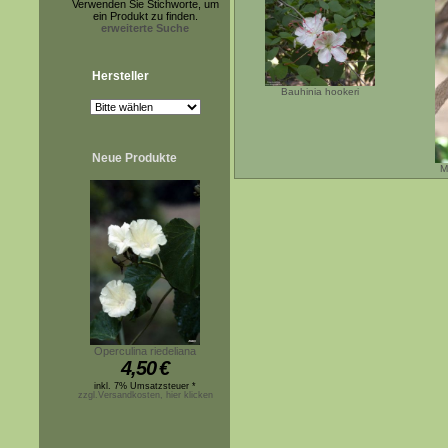
Verwenden Sie Stichworte, um
ein Produkt zu finden.
erweiterte Suche
Hersteller
Bauhinia hookeri
Neue Produkte
M
Operculina riedeliana
4,50
€
inkl. 7% Umsatzsteuer *
zzgl.Versandkosten, hier klicken