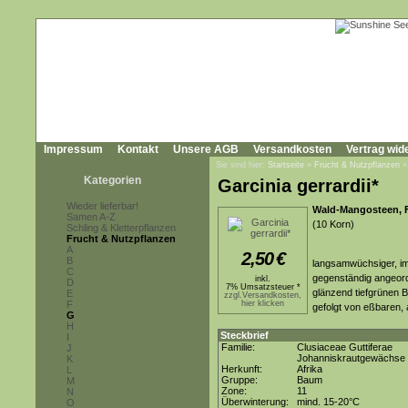
Impressum
Kontakt
Unsere AGB
Versandkosten
Vertrag wid
Sie sind hier:
Startseite
»
Frucht & Nutzpflanzen
Kategorien
Garcinia gerrardii*
Wieder lieferbar!
Wald-Mangosteen, 
Samen A-Z
(10 Korn)
Schling & Kletterpflanzen
Frucht & Nutzpflanzen
A
2,50
€
B
langsamwüchsiger, im
C
gegenständig angeordn
inkl.
D
7% Umsatzsteuer *
glänzend tiefgrünen 
E
zzgl.Versandkosten,
F
hier klicken
gefolgt von eßbaren,
G
H
Steckbrief
I
Familie:
Clusiaceae Guttiferae
J
Johanniskrautgewächse
K
Herkunft:
Afrika
L
Gruppe:
Baum
M
Zone:
11
N
Überwinterung:
mind. 15-20°C
O