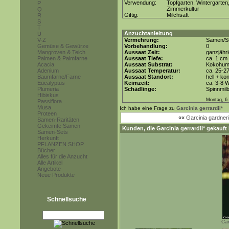
Verwendung:
Topfgarten, Wintergarten
P
Zimmerkultur
Q
Giftig:
Milchsaft
R
S
T
Anzuchtanleitung
U
V-Z
Vermehrung:
Samen/St
Gemüse & Gewürze
Vorbehandlung:
0
Mangroven & Teich
Aussaat Zeit:
ganzjähr
Palmen & Palmfarne
Aussaat Tiefe:
ca. 1 cm
Acacia
Aussaat Substrat:
Kokohum 
Adenium
Aussaat Temperatur:
ca. 25-2
Baumfarne/Farne
Aussaat Standort:
hell + ko
Eucalyptus
Keimzeit:
ca. 3-8 
Plumeria
Schädlinge:
Spinnmil
Hibiskus
Montag, 6.
Passiflora
Musa
Ich habe eine Frage zu
Garcinia gerrardii*
Proteen
««
Garcinia gardner
Samen-Raritäten
Gekeimte Samen
Kunden, die
Garcinia gerrardii*
gekauft 
Samen-Sets
Herkunft
PFLANZEN SHOP
Bücher
Alles für die Anzucht
Alle Artikel
Angebote
Neue Produkte
Schnellsuche
Car