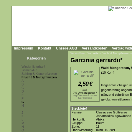
Impressum
Kontakt
Unsere AGB
Versandkosten
Vertrag wid
Sie sind hier:
Startseite
»
Frucht & Nutzpflanzen
Kategorien
Garcinia gerrardii*
Wieder lieferbar!
Wald-Mangosteen, 
Samen A-Z
(10 Korn)
Schling & Kletterpflanzen
Frucht & Nutzpflanzen
A
2,50
€
B
langsamwüchsiger, im
C
gegenständig angeordn
inkl.
D
7% Umsatzsteuer *
glänzend tiefgrünen 
E
zzgl.Versandkosten,
F
hier klicken
gefolgt von eßbaren,
G
H
Steckbrief
I
Familie:
Clusiaceae Guttiferae
J
Johanniskrautgewächse
K
Herkunft:
Afrika
L
Gruppe:
Baum
M
Zone:
11
N
Überwinterung:
mind. 15-20°C
O