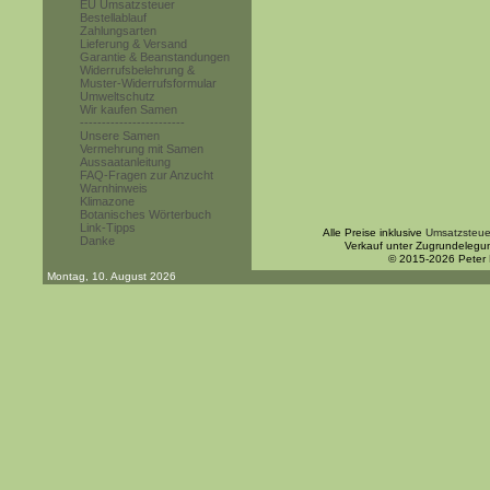
EU Umsatzsteuer
Bestellablauf
Zahlungsarten
Lieferung & Versand
Garantie & Beanstandungen
Widerrufsbelehrung &
Muster-Widerrufsformular
Umweltschutz
Wir kaufen Samen
------------------------
Unsere Samen
Vermehrung mit Samen
Aussaatanleitung
FAQ-Fragen zur Anzucht
Warnhinweis
Klimazone
Botanisches Wörterbuch
Link-Tipps
Alle Preise inklusive
Umsatzsteue
Danke
Verkauf unter Zugrundelegu
© 2015-2026 Peter
Montag, 10. August 2026