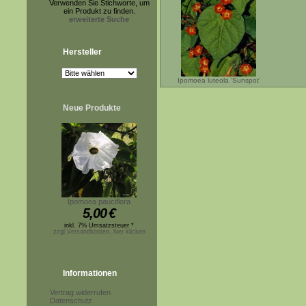
Verwenden Sie Stichworte, um
ein Produkt zu finden.
erweiterte Suche
Hersteller
Ipomoea luteola 'Sunspot'
Neue Produkte
Ipomoea pauciflora
5,00
€
inkl. 7% Umsatzsteuer *
zzgl.Versandkosten, hier klicken
Informationen
Vertrag widerrufen
Datenschutz