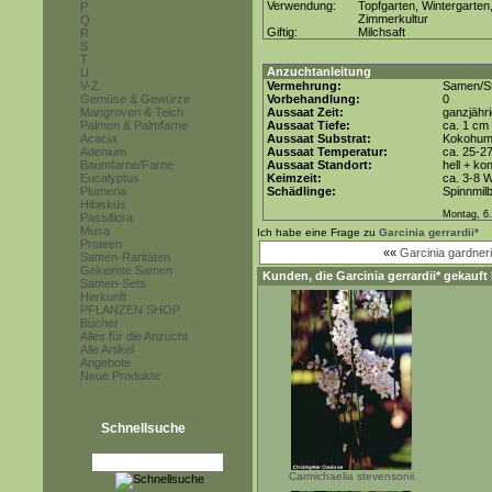
Verwendung:
Topfgarten, Wintergarten
P
Zimmerkultur
Q
Giftig:
Milchsaft
R
S
T
Anzuchtanleitung
U
V-Z
Vermehrung:
Samen/St
Gemüse & Gewürze
Vorbehandlung:
0
Mangroven & Teich
Aussaat Zeit:
ganzjähr
Palmen & Palmfarne
Aussaat Tiefe:
ca. 1 cm
Acacia
Aussaat Substrat:
Kokohum 
Adenium
Aussaat Temperatur:
ca. 25-2
Baumfarne/Farne
Aussaat Standort:
hell + ko
Eucalyptus
Keimzeit:
ca. 3-8 
Plumeria
Schädlinge:
Spinnmil
Hibiskus
Montag, 6.
Passiflora
Musa
Ich habe eine Frage zu
Garcinia gerrardii*
Proteen
««
Garcinia gardner
Samen-Raritäten
Gekeimte Samen
Kunden, die
Garcinia gerrardii*
gekauft 
Samen-Sets
Herkunft
PFLANZEN SHOP
Bücher
Alles für die Anzucht
Alle Artikel
Angebote
Neue Produkte
Schnellsuche
Carmichaelia stevensonii